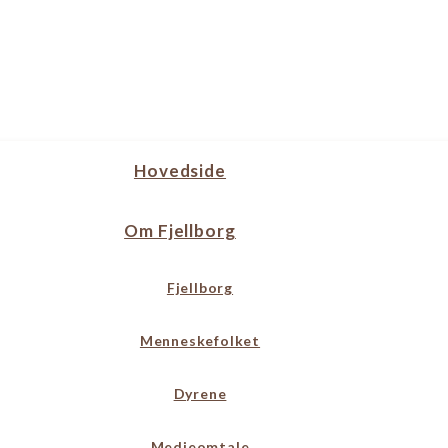
Hovedside
Om Fjellborg
Fjellborg
Menneskefolket
Dyrene
Medieomtale