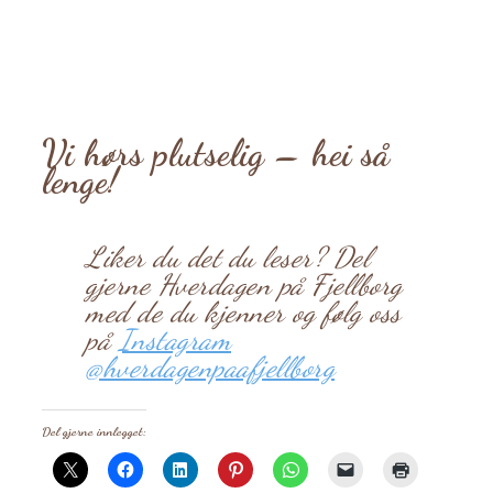
Vi hørs plutselig – hei så
lenge!
Liker du det du leser? Del
gjerne Hverdagen på Fjellborg
med de du kjenner og følg oss
på
Instagram
@hverdagenpaafjellborg
Del gjerne innlegget: