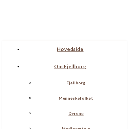
Hovedside
Om Fjellborg
Fjellborg
Menneskefolket
Dyrene
Medieomtale