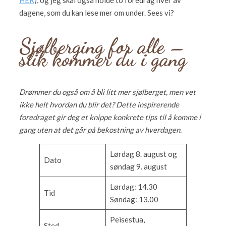
HER
), og jeg skal også holde to foredrag hver av
dagene, som du kan lese mer om under. Sees vi?
Sjølberging for alle –
slik kommer du i gang
Drømmer du også om å bli litt mer sjølberget, men vet
ikke helt hvordan du blir det? Dette inspirerende
foredraget gir deg et knippe konkrete tips til å komme i
gang uten at det går på bekostning av hverdagen.
Lørdag 8. august og
Dato
søndag 9. august
Lørdag: 14.30
Tid
Søndag: 13.00
Peisestua,
Sted