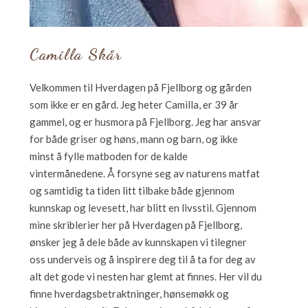
Camilla Skår
Velkommen til Hverdagen på Fjellborg og gården
som ikke er en gård. Jeg heter Camilla, er 39 år
gammel, og er husmora på Fjellborg. Jeg har ansvar
for både griser og høns, mann og barn, og ikke
minst å fylle matboden for de kalde
vintermånedene. Å forsyne seg av naturens matfat
og samtidig ta tiden litt tilbake både gjennom
kunnskap og levesett, har blitt en livsstil. Gjennom
mine skriblerier her på Hverdagen på Fjellborg,
ønsker jeg å dele både av kunnskapen vi tilegner
oss underveis og å inspirere deg til å ta for deg av
alt det gode vi nesten har glemt at finnes. Her vil du
finne hverdagsbetraktninger, hønsemøkk og