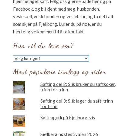
hjemmelaget saft. Følg oss gjerne både her og på
Facebook, og bli kjent med meg, husbonden,
veslekæll, veslebonden og veslebror, og ta del i alt
som skjer på Fjellborg. Lurer du på noe, er du
hjertelig velkommen til å ta kontakt.
Hva vil du lese om?
Hva
vil
du
Mest populære innlegg og sider
lese
om?
Safting del 2: Slik bruker du saftkoker,
trinn for trinn
Safting del 3: Slik lager du saft, trinn
for trinn
Sylteagurk på Fjellborg-vis
Sjølbergingsfestivalen 2026