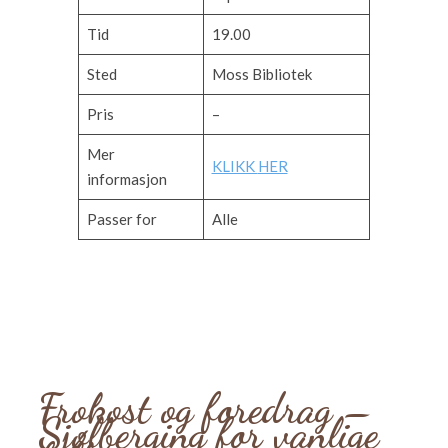
Tid
19.00
Sted
Moss Bibliotek
Pris
–
Mer
KLIKK
HER
informasjon
Passer for
Alle
Frokost og foredrag –
Sjølberging for vanlige