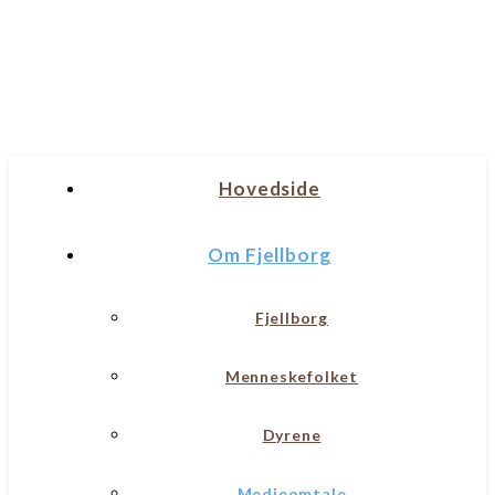
Hovedside
Om Fjellborg
Fjellborg
Menneskefolket
Dyrene
Medieomtale