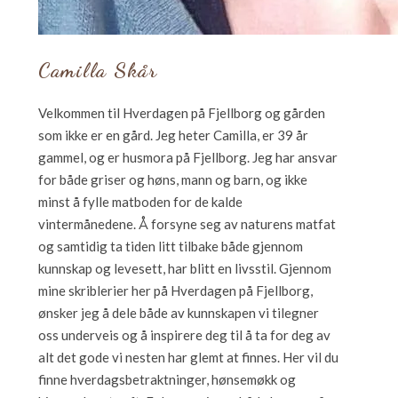
Camilla Skår
Velkommen til Hverdagen på Fjellborg og gården
som ikke er en gård. Jeg heter Camilla, er 39 år
gammel, og er husmora på Fjellborg. Jeg har ansvar
for både griser og høns, mann og barn, og ikke
minst å fylle matboden for de kalde
vintermånedene. Å forsyne seg av naturens matfat
og samtidig ta tiden litt tilbake både gjennom
kunnskap og levesett, har blitt en livsstil. Gjennom
mine skriblerier her på Hverdagen på Fjellborg,
ønsker jeg å dele både av kunnskapen vi tilegner
oss underveis og å inspirere deg til å ta for deg av
alt det gode vi nesten har glemt at finnes. Her vil du
finne hverdagsbetraktninger, hønsemøkk og