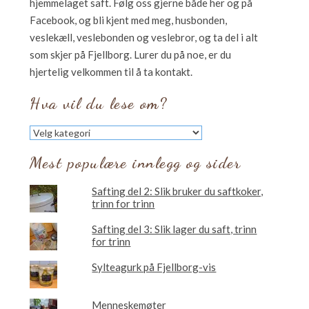
hjemmelaget saft. Følg oss gjerne både her og på
Facebook, og bli kjent med meg, husbonden,
veslekæll, veslebonden og veslebror, og ta del i alt
som skjer på Fjellborg. Lurer du på noe, er du
hjertelig velkommen til å ta kontakt.
Hva vil du lese om?
Hva
vil
du
Mest populære innlegg og sider
lese
om?
Safting del 2: Slik bruker du saftkoker,
trinn for trinn
Safting del 3: Slik lager du saft, trinn
for trinn
Sylteagurk på Fjellborg-vis
Menneskemøter