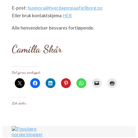
E-post:
husmora@hverdagenpaafjellborg.no
Eller bruk kontaktskjema
HER
Alle henvendelser besvares fortløpende.
Camilla Skår
Del gjerne innlegget:
Lik dette: