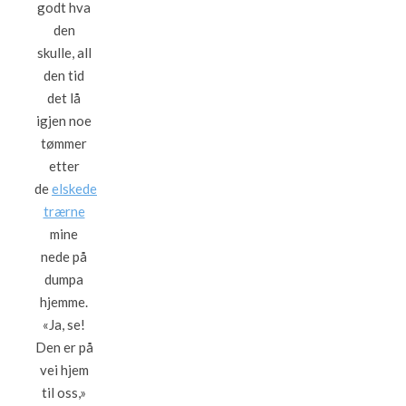
godt hva
den
skulle, all
den tid
det lå
igjen noe
tømmer
etter
de
elskede
trærne
mine
nede på
dumpa
hjemme.
«Ja, se!
Den er på
vei hjem
til oss,»