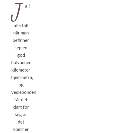
J
a, i
alle fall
når man
befinner
seg en
god
halvannen
kilometer
hjemmefra,
og
veslebonden
får det
klart for
seg at
det
kommer