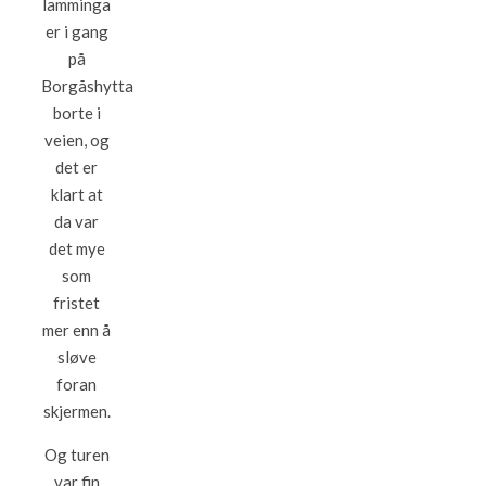
lamminga
er i gang
på
Borgåshytta
borte i
veien, og
det er
klart at
da var
det mye
som
fristet
mer enn å
sløve
foran
skjermen.
Og turen
var fin