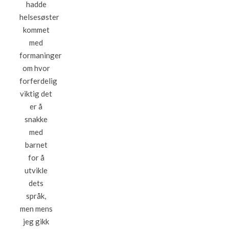
hadde
helsesøster
kommet
med
formaninger
om hvor
forferdelig
viktig det
er å
snakke
med
barnet
for å
utvikle
dets
språk,
men mens
jeg gikk