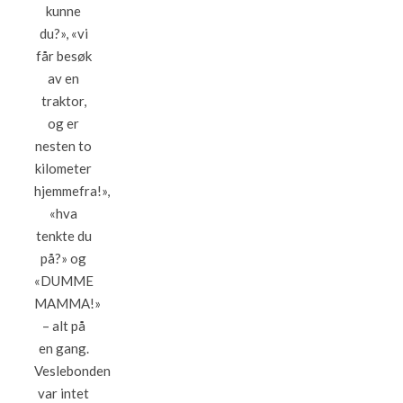
kunne
du?», «vi
får besøk
av en
traktor,
og er
nesten to
kilometer
hjemmefra!»,
«hva
tenkte du
på?» og
«DUMME
MAMMA!»
– alt på
en gang.
Veslebonden
var intet