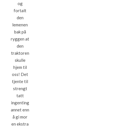
og
fortalt
den
lemenen
bak på
ryggen at
den
traktoren
skulle
hjem til
oss! Det
tjente til
strengt
tatt
ingenting
annet enn
å gi mor
en ekstra