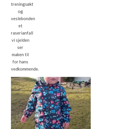
treningsøkt
og
veslebonden
et
raserianfall
vi sjelden
ser
maken til
for hans
vedkommende.