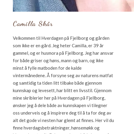
Camilla Skår
Velkommen til Hverdagen på Fjellborg og gården
som ikke er en gård. Jeg heter Camilla, er 39 år
gammel, og er husmora på Fjellborg. Jeg har ansvar
for både griser og høns, mann og barn, og ikke
minst å fylle matboden for de kalde
vintermånedene. Å forsyne seg av naturens matfat
og samtidig ta tiden litt tilbake både gjennom
kunnskap og levesett, har blitt en livsstil. Gjennom
mine skriblerier her på Hverdagen på Fjellborg,
ønsker jeg å dele både av kunnskapen vi tilegner
oss underveis og å inspirere deg til å ta for deg av
alt det gode vi nesten har glemt at finnes. Her vil du
finne hverdagsbetraktninger, hønsemøkk og