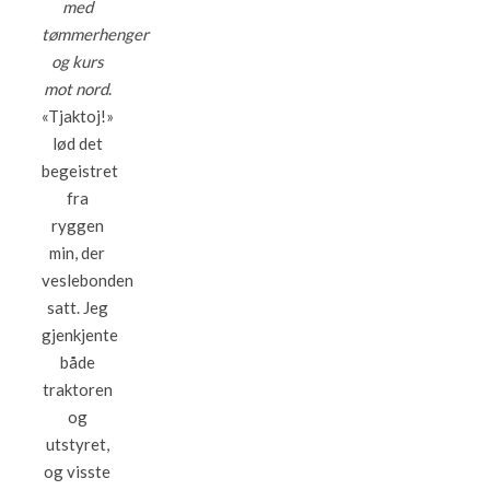
med
tømmerhenger
og kurs
mot nord
.
«Tjaktoj!»
lød det
begeistret
fra
ryggen
min, der
veslebonden
satt. Jeg
gjenkjente
både
traktoren
og
utstyret,
og visste