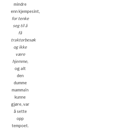
mindre
enn kjempesint,
for tenke
seg til å
få
traktorbesøk
og ikke
være
hjemme
,
og alt
den
dumme
mamma’n
kunne
gjøre, var
å sette
opp
tempoet.