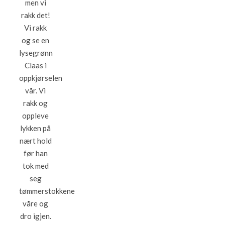
men vi
rakk det!
Vi rakk
og se en
lysegrønn
Claas i
oppkjørselen
vår. Vi
rakk og
oppleve
lykken på
nært hold
før han
tok med
seg
tømmerstokkene
våre og
dro igjen.