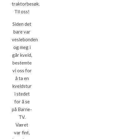
traktorbesøk.
Til oss!
Siden det
bare var
veslebonden
og meg i
går kveld,
bestemte
vi oss for
å ta en
kveldstur
i stedet
for å se
på Barne-
TV.
Været
var fint,