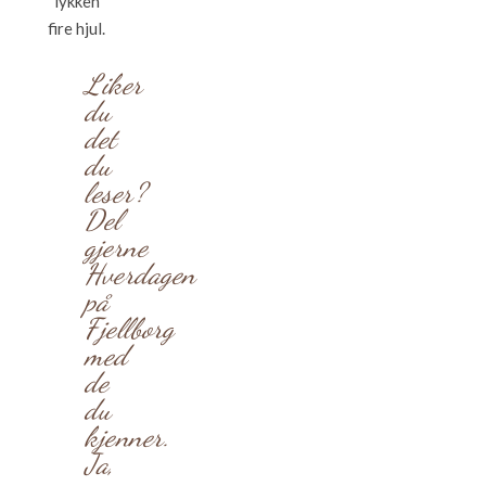
lykken
fire hjul.
Liker
du
det
du
leser?
Del
gjerne
Hverdagen
på
Fjellborg
med
de
du
kjenner.
Ja,