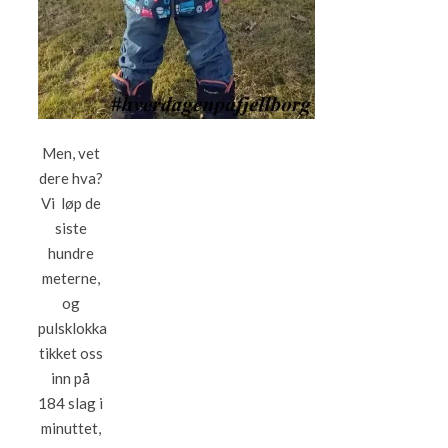
Men, vet
dere hva?
Vi løp de
siste
hundre
meterne,
og
pulsklokka
tikket oss
inn på
184 slag i
minuttet,