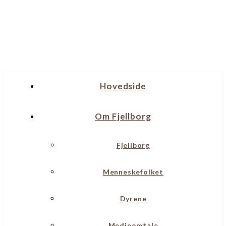
Hovedside
Om Fjellborg
Fjellborg
Menneskefolket
Dyrene
Medieomtale