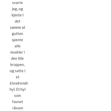
svarte
jeg, og
kjente i
det
samme at
gutten
spente
alle
muskler i
den lille
kroppen,
og satte i
et
klandrende
hyl. Et hyl
som
favnet
«åssen