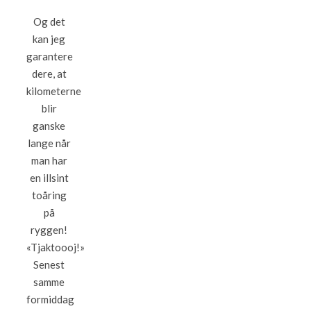
Og det
kan jeg
garantere
dere, at
kilometerne
blir
ganske
lange når
man har
en illsint
toåring
på
ryggen!
«Tjaktoooj!»
Senest
samme
formiddag