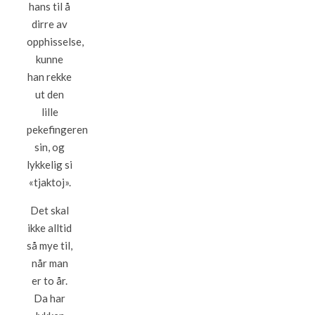
hans til å
dirre av
opphisselse,
kunne
han rekke
ut den
lille
pekefingeren
sin, og
lykkelig si
«tjaktoj».
Det skal
ikke alltid
så mye til,
når man
er to år.
Da har