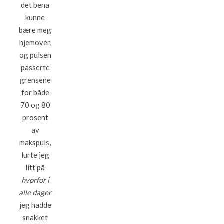
det bena
kunne
bære meg
hjemover,
og pulsen
passerte
grensene
for både
70 og 80
prosent
av
makspuls,
lurte jeg
litt på
hvorfor i
alle dager
jeg hadde
snakket