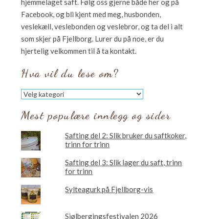
hjemmelaget saft. Følg oss gjerne både her og på
Facebook, og bli kjent med meg, husbonden,
veslekæll, veslebonden og veslebror, og ta del i alt
som skjer på Fjellborg. Lurer du på noe, er du
hjertelig velkommen til å ta kontakt.
Hva vil du lese om?
Hva
vil
du
Mest populære innlegg og sider
lese
om?
Safting del 2: Slik bruker du saftkoker,
trinn for trinn
Safting del 3: Slik lager du saft, trinn
for trinn
Sylteagurk på Fjellborg-vis
Sjølbergingsfestivalen 2026