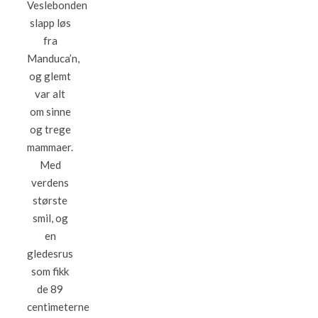
Veslebonden
slapp løs
fra
Manduca’n,
og glemt
var alt
om sinne
og trege
mammaer.
Med
verdens
største
smil, og
en
gledesrus
som fikk
de 89
centimeterne