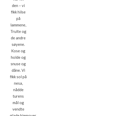
den – vi
fikk hilse
på
lammene,
Trulte og
de andre
søyene.
Kose og
holde og
snuse og
dåne. Vi
fikk sol på
nesa,
nådde
turens
mål og
vendte
glade hjemover