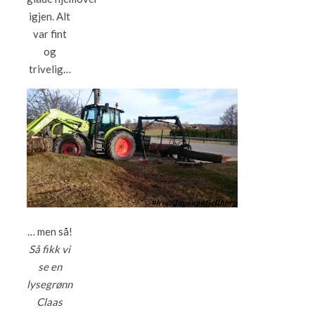
igjen. Alt
var fint
og
trivelig…
… men så!
Så fikk vi
se en
lysegrønn
Claas