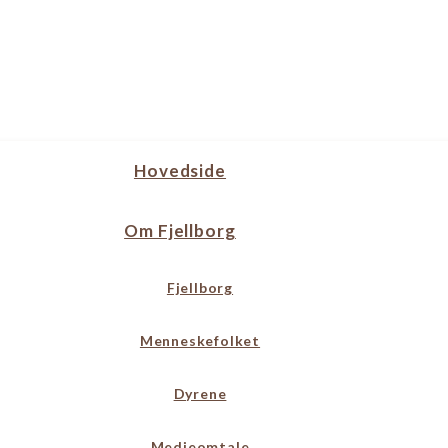
Hovedside
Om Fjellborg
Fjellborg
Menneskefolket
Dyrene
Medieomtale