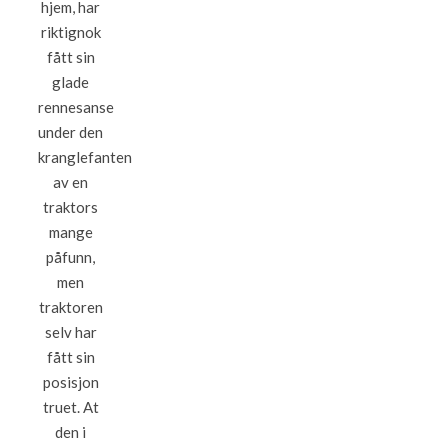
hjem, har
riktignok
fått sin
glade
rennesanse
under den
kranglefanten
av en
traktors
mange
påfunn,
men
traktoren
selv har
fått sin
posisjon
truet. At
den i