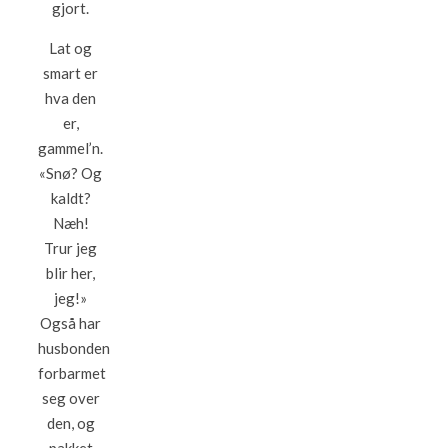
gjort.
Lat og
smart er
hva den
er,
gammel’n.
«Snø? Og
kaldt?
Næh!
Trur jeg
blir her,
jeg!»
Også har
husbonden
forbarmet
seg over
den, og