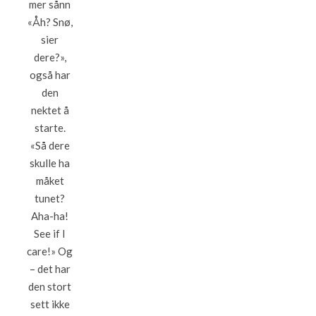
mer sånn
«Åh? Snø,
sier
dere?»,
også har
den
nektet å
starte.
«Så dere
skulle ha
måket
tunet?
Aha-ha!
See if I
care!» Og
– det har
den stort
sett ikke