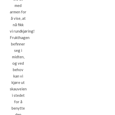
med
armen for
å vise, at
nå fikk
vi rundkjøring!
Frukthagen
befinner
seg i
midten,
og ved
behov
kan vi
kjøre ut
skauveien
i stedet
for å
benytte
den