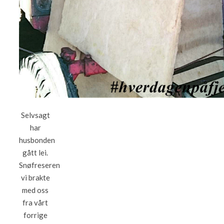
Selvsagt
har
husbonden
gått lei.
Snøfreseren
vi brakte
med oss
fra vårt
forrige