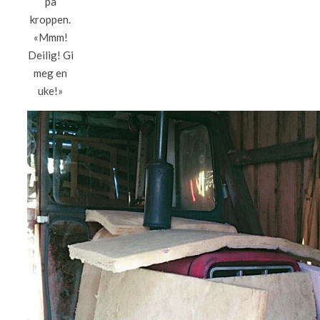
på
kroppen.
«Mmm!
Deilig! Gi
meg en
uke!»