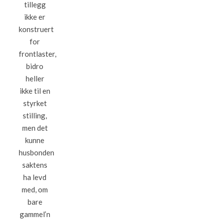
tillegg
ikke er
konstruert
for
frontlaster,
bidro
heller
ikke til en
styrket
stilling,
men det
kunne
husbonden
saktens
ha levd
med, om
bare
gammel’n