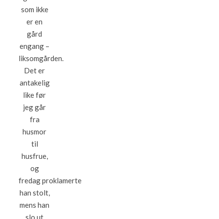
som ikke
er en
gård
engang –
liksomgården.
Det er
antakelig
like før
jeg går
fra
husmor
til
husfrue,
og
fredag proklamerte
han stolt,
mens han
slo ut