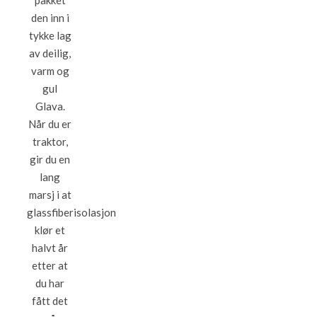
pakket
den inn i
tykke lag
av deilig,
varm og
gul
Glava.
Når du er
traktor,
gir du en
lang
marsj i at
glassfiberisolasjon
klør et
halvt år
etter at
du har
fått det