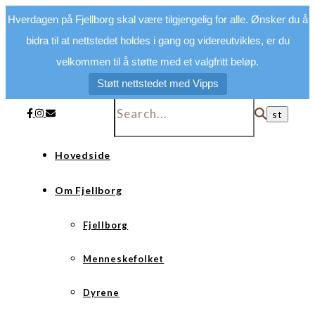
Hverdagen på Fjellborg skal være tilgjengelig for alle. Ønsker du å
bidra til at nettstedet holdes i gang og videreutvikles, er du
velkommen til å støtte med et valgfritt beløp.
Støtt nettstedet med Vipps
Hovedside
Om Fjellborg
Fjellborg
Menneskefolket
Dyrene