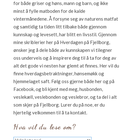
for både griser og høns, mann og barn, og ikke
minst å fylle matboden for de kalde
vintermånedene. Å forsyne seg av naturens matfat
og samtidig ta tiden litt tilbake både gjennom
kunnskap og levesett, har blitt en livsstil. Gjennom
mine skriblerier her på Hverdagen på Fjellborg,
ønsker jeg å dele både av kunnskapen vi tilegner
oss underveis og å inspirere deg til å ta for deg av
alt det gode vi nesten har glemt at finnes. Her vil du
finne hverdagsbetraktninger, hønsemøkk og
hjemmelaget saft. Følg oss gjerne både her og på
Facebook, og bli kjent med meg, husbonden,
veslekæll, veslebonden og veslebror, og ta del i alt
som skjer på Fjellborg. Lurer du på noe, er du
hjertelig velkommen til å ta kontakt.
Hva vil du lese om?
Hva