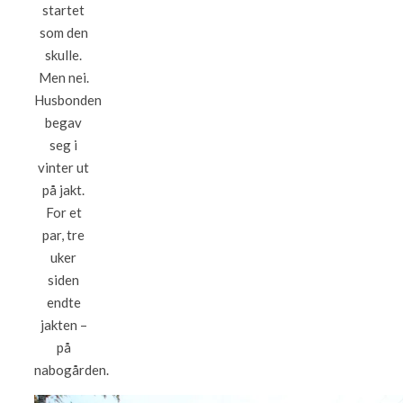
startet
som den
skulle.
Men nei.
Husbonden
begav
seg i
vinter ut
på jakt.
For et
par, tre
uker
siden
endte
jakten –
på
nabogården.