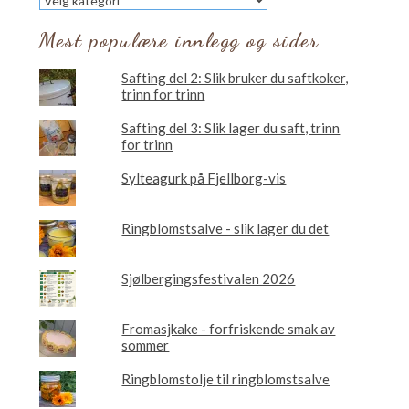
vil
du
Mest populære innlegg og sider
lese
om?
Safting del 2: Slik bruker du saftkoker,
trinn for trinn
Safting del 3: Slik lager du saft, trinn
for trinn
Sylteagurk på Fjellborg-vis
Ringblomstsalve - slik lager du det
Sjølbergingsfestivalen 2026
Fromasjkake - forfriskende smak av
sommer
Ringblomstolje til ringblomstsalve