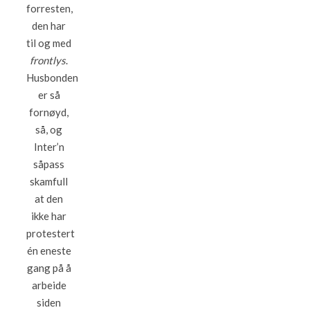
forresten,
den har
til og med
frontlys
.
Husbonden
er så
fornøyd,
så, og
Inter’n
såpass
skamfull
at den
ikke har
protestert
én eneste
gang på å
arbeide
siden