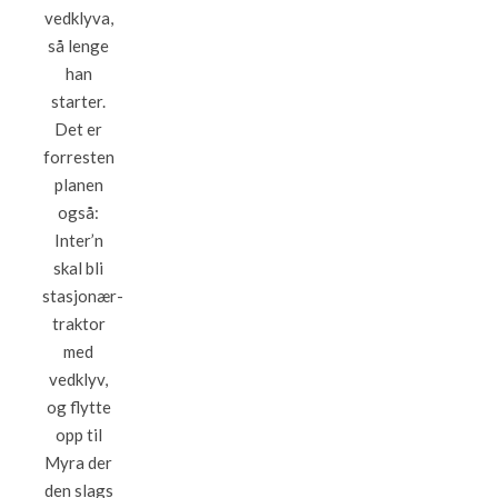
vedklyva,
så lenge
han
starter.
Det er
forresten
planen
også:
Inter’n
skal bli
stasjonær-
traktor
med
vedklyv,
og flytte
opp til
Myra der
den slags