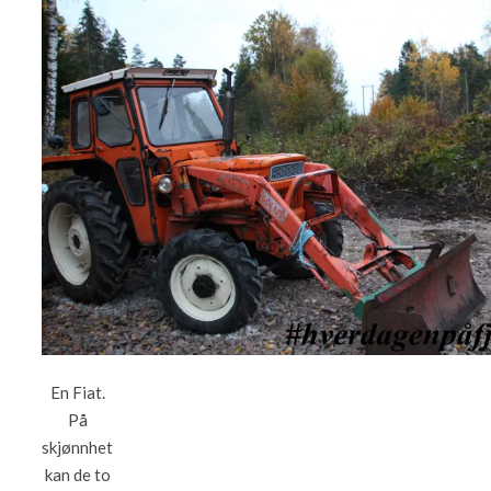
En Fiat.
På
skjønnhet
kan de to