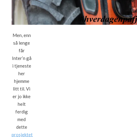
Men, enn
så lenge
får
Inter’n gå
i tjeneste
her
hjemme
litt til. Vi
er jo ikke
helt
ferdig
med
dette
prosjektet