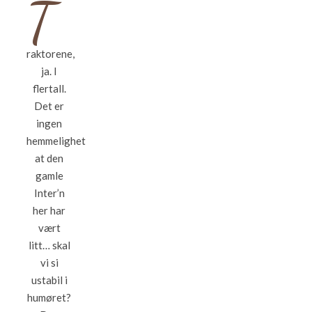
T
raktorene,
ja. I
flertall.
Det er
ingen
hemmelighet
at den
gamle
Inter’n
her har
vært
litt… skal
vi si
ustabil i
humøret?