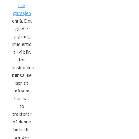
bak
garasjen
ennå. Det
gleder
jeg meg
imidlertid
til vi blir,
for
husbonden
blir så ille
kær a’t,
nå som
han har
to
traktorer
på denne
bittelille
gården