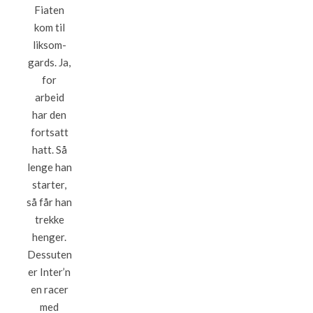
Fiaten
kom til
liksom-
gards. Ja,
for
arbeid
har den
fortsatt
hatt. Så
lenge han
starter,
så får han
trekke
henger.
Dessuten
er Inter’n
en racer
med