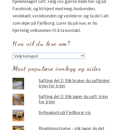
hjemmelaget saft. Følg oss gjerne både her og på
Facebook, og bli kjent med meg, husbonden,
veslekæll, veslebonden og veslebror, og ta del i alt
som skjer på Fjellborg. Lurer du på noe, er du
hjertelig velkommen til å ta kontakt.
Hva vil du lese om?
Hva
vil
du
Mest populære innlegg og sider
lese
om?
Safting del 2: Slik bruker du saftkoker,
trinn for trinn
Safting del 3: Slik lager du saft, trinn
for trinn
Sylteagurk på Fjellborg-vis
Ringblomstsalve - slik lager du det