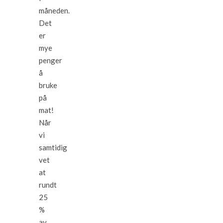
måneden.
Det
er
mye
penger
å
bruke
på
mat!
Når
vi
samtidig
vet
at
rundt
25
%
av