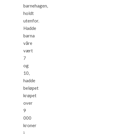
barnehagen,
holdt
utenfor.
Hadde
barna
våre
vært
7
og
10,
hadde
beløpet
krøpet
over
9
000
kroner
i