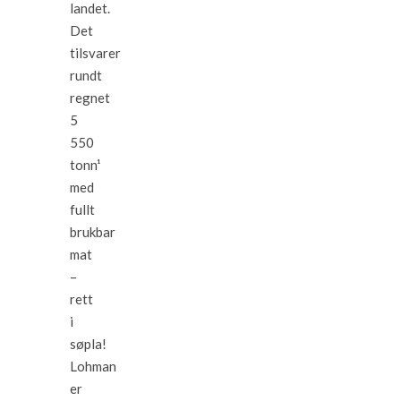
landet.
Det
tilsvarer
rundt
regnet
5
550
tonn¹
med
fullt
brukbar
mat
–
rett
i
søpla!
Lohman
er