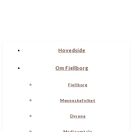
Hovedside
Om Fjellborg
Fjellborg
Menneskefolket
Dyrene
Medieomtale