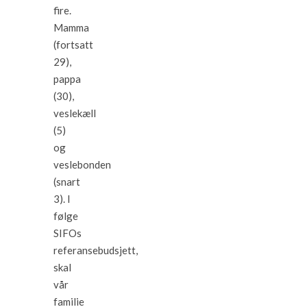
fire.
Mamma
(fortsatt
29),
pappa
(30),
veslekæll
(5)
og
veslebonden
(snart
3). I
følge
SIFOs
referansebudsjett,
skal
vår
familie