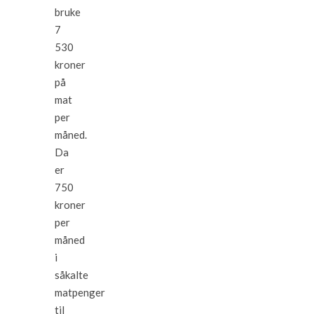
bruke
7
530
kroner
på
mat
per
måned.
Da
er
750
kroner
per
måned
i
såkalte
matpenger
til