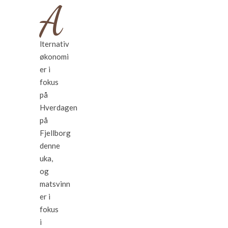
A
lternativ
økonomi
er i
fokus
på
Hverdagen
på
Fjellborg
denne
uka,
og
matsvinn
er i
fokus
i