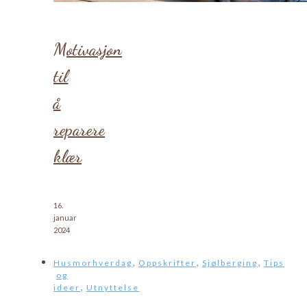
Motivasjon
til
å
reparere
klær
16.
januar
2024
,
,
,
Husmorhverdag
Oppskrifter
Sjølberging
Tips
og
,
ideer
Utnyttelse