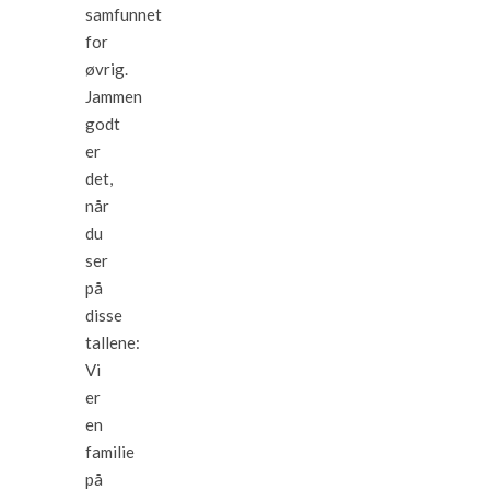
samfunnet
for
øvrig.
Jammen
godt
er
det,
når
du
ser
på
disse
tallene:
Vi
er
en
familie
på