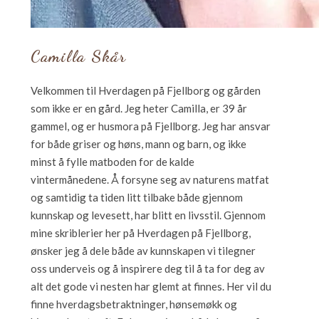
Camilla Skår
Velkommen til Hverdagen på Fjellborg og gården
som ikke er en gård. Jeg heter Camilla, er 39 år
gammel, og er husmora på Fjellborg. Jeg har ansvar
for både griser og høns, mann og barn, og ikke
minst å fylle matboden for de kalde
vintermånedene. Å forsyne seg av naturens matfat
og samtidig ta tiden litt tilbake både gjennom
kunnskap og levesett, har blitt en livsstil. Gjennom
mine skriblerier her på Hverdagen på Fjellborg,
ønsker jeg å dele både av kunnskapen vi tilegner
oss underveis og å inspirere deg til å ta for deg av
alt det gode vi nesten har glemt at finnes. Her vil du
finne hverdagsbetraktninger, hønsemøkk og