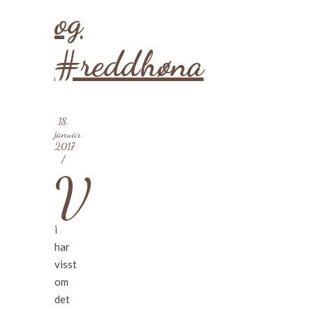
og
#reddhøna
18.
januar
2017
/
V
i
har
visst
om
det