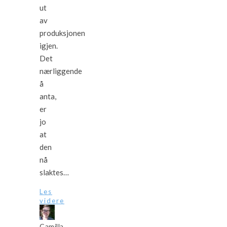
ut
av
produksjonen
igjen.
Det
nærliggende
å
anta,
er
jo
at
den
nå
slaktes…
Les
videre
Camilla