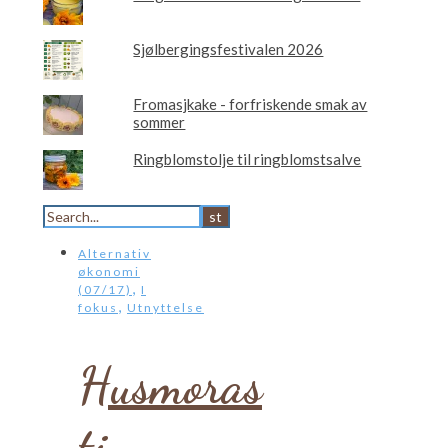
Sjølbergingsfestivalen 2026
Fromasjkake - forfriskende smak av
sommer
Ringblomstolje til ringblomstsalve
Alternativ
økonomi
,
(07/17)
I
,
fokus
Utnyttelse
Husmoras
ti