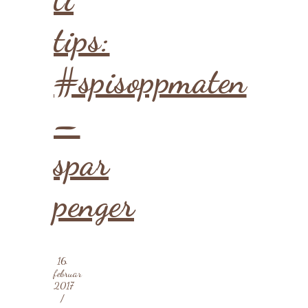
tips:
#spisoppmaten
–
spar
penger
16.
februar
2017
/