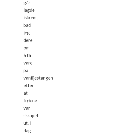
går
lagde
iskrem,
bad
jeg
dere
om
å ta
vare
på
vaniljestangen
etter
at
frøene
var
skrapet
ut. I
dag