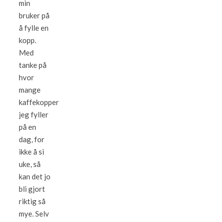
min
bruker på
å fylle en
kopp.
Med
tanke på
hvor
mange
kaffekopper
jeg fyller
på en
dag, for
ikke å si
uke, så
kan det jo
bli gjort
riktig så
mye. Selv