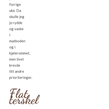
forrige
uke. Da
skulle jeg
jo rydde
og vaske
i
matboden
og i
kjølerommet,
men livet
krevde
litt andre
prioriteringer.
Flat
terskel