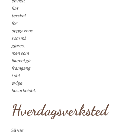
en helt
flat
terskel
for
oppgavene
som må
gjøres,
men som
likevel gir
framgang
i det
evige
husarbeidet.
Hverdagsverksted
Så var