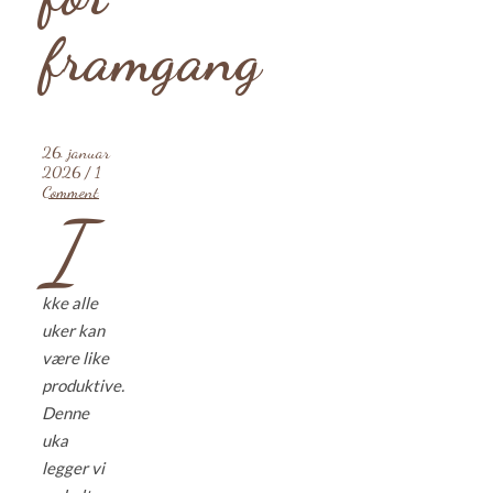
framgang
26. januar
2026
/
1
Comment
I
kke alle
uker kan
være like
produktive.
Denne
uka
legger vi