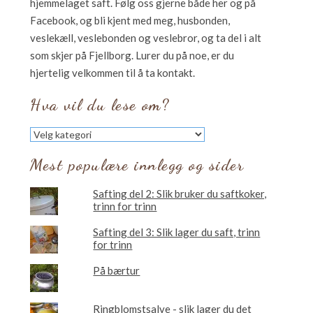
hjemmelaget saft. Følg oss gjerne både her og på
Facebook, og bli kjent med meg, husbonden,
veslekæll, veslebonden og veslebror, og ta del i alt
som skjer på Fjellborg. Lurer du på noe, er du
hjertelig velkommen til å ta kontakt.
Hva vil du lese om?
Hva
vil
du
Mest populære innlegg og sider
lese
om?
Safting del 2: Slik bruker du saftkoker,
trinn for trinn
Safting del 3: Slik lager du saft, trinn
for trinn
På bærtur
Ringblomstsalve - slik lager du det