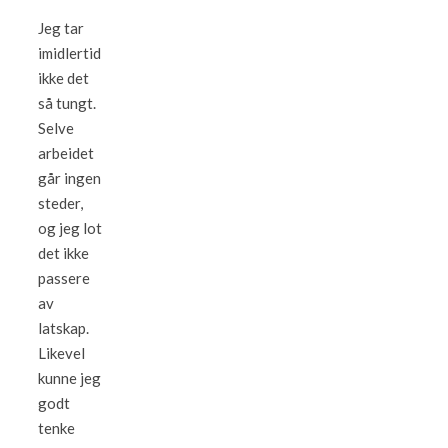
Jeg tar
imidlertid
ikke det
så tungt.
Selve
arbeidet
går ingen
steder,
og jeg lot
det ikke
passere
av
latskap.
Likevel
kunne jeg
godt
tenke