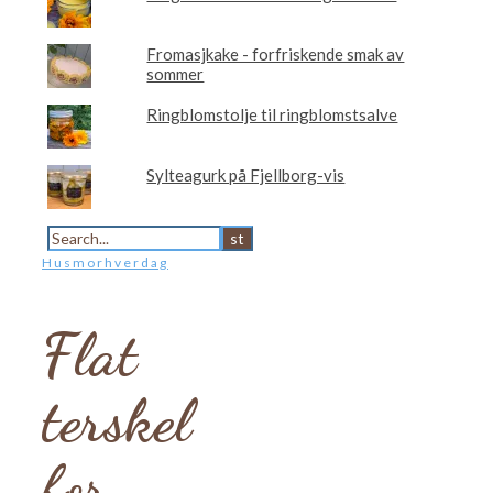
Fromasjkake - forfriskende smak av
sommer
Ringblomstolje til ringblomstsalve
Sylteagurk på Fjellborg-vis
Husmorhverdag
Flat
terskel
for