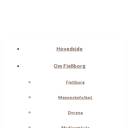
Hovedside
Om Fjellborg
Fjellborg
Menneskefolket
Dyrene
Medieomtale