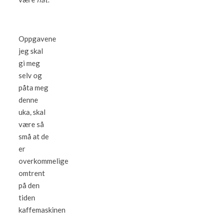
Oppgavene
jeg skal
gi meg
selv og
påta meg
denne
uka, skal
være så
små at de
er
overkommelige
omtrent
på den
tiden
kaffemaskinen