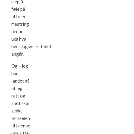
meg å
føle på
litt mer
mestring
denne
uka hva
hverdagsverkstedet
angår.
Og – jeg
har
landet på
at jeg
rett og
slett skal
senke
terskelen
litt denne
uka. Etter