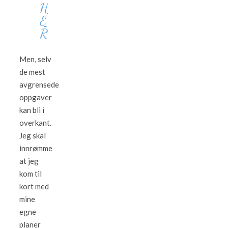
H
E
R
Men, selv
de mest
avgrensede
oppgaver
kan bli i
overkant.
Jeg skal
innrømme
at jeg
kom til
kort med
mine
egne
planer