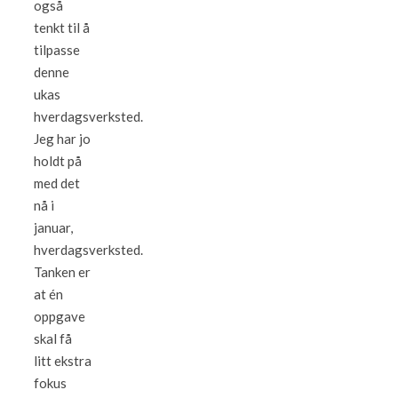
også
tenkt til å
tilpasse
denne
ukas
hverdagsverksted.
Jeg har jo
holdt på
med det
nå i
januar,
hverdagsverksted.
Tanken er
at én
oppgave
skal få
litt ekstra
fokus