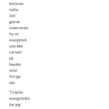
katta om
natta.
Det
gjorde
underverker
for et
energinivå
som ikke
var helt
på
høyden
etter
forrige
uke.
Til dette
energinivået
har jeg