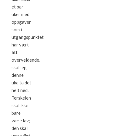
et par
uker med
oppgaver
som i
utgangspunktet
har vært
litt
overveldende,
skal jeg
denne
uka ta det
helt ned.
Terskelen
skal ikke
bare
være lav;
den skal
være
flat
.