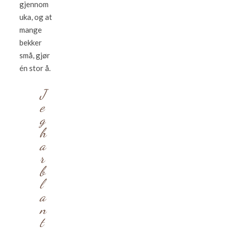
gjennom
uka, og at
mange
bekker
små, gjør
én stor å.
J
e
g
h
a
r
b
l
a
n
t