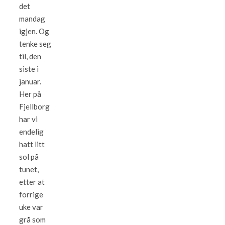
det
mandag
igjen. Og
tenke seg
til, den
siste i
januar.
Her på
Fjellborg
har vi
endelig
hatt litt
sol på
tunet,
etter at
forrige
uke var
grå som