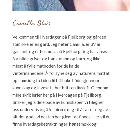
Camilla Skår
Velkommen til Hverdagen på Fjellborg og gården
som ikke er en gård. Jeg heter Camilla, er 39 år
gammel, og er husmora på Fjellborg. Jeg har ansvar
for både griser og høns, mann og barn, og ikke
minst å fylle matboden for de kalde
vintermånedene. Å forsyne seg av naturens matfat
og samtidig ta tiden litt tilbake både gjennom
kunnskap og levesett, har blitt en livsstil. Gjennom
mine skriblerier her på Hverdagen på Fjellborg,
ønsker jeg å dele både av kunnskapen vi tilegner
oss underveis og å inspirere deg til å ta for deg av
alt det gode vi nesten har glemt at finnes. Her vil du
finne hverdagsbetraktninger, hønsemøkk og