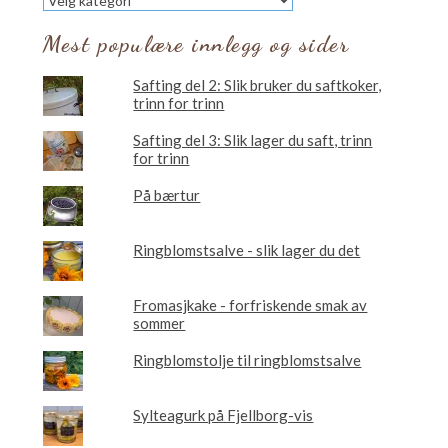
vil
du
Mest populære innlegg og sider
lese
om?
Safting del 2: Slik bruker du saftkoker,
trinn for trinn
Safting del 3: Slik lager du saft, trinn
for trinn
På bærtur
Ringblomstsalve - slik lager du det
Fromasjkake - forfriskende smak av
sommer
Ringblomstolje til ringblomstsalve
Sylteagurk på Fjellborg-vis