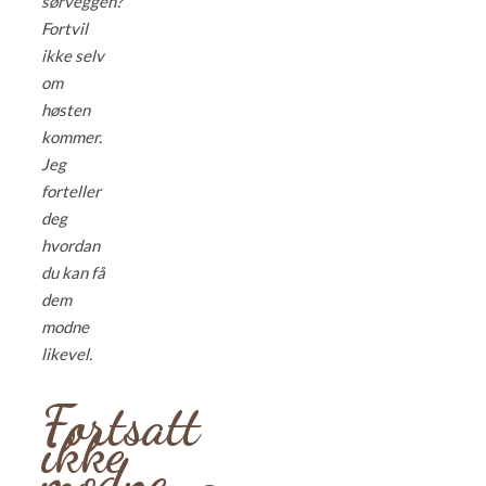
sørveggen?
Fortvil
ikke selv
om
høsten
kommer.
Jeg
forteller
deg
hvordan
du kan få
dem
modne
likevel.
Fortsatt
ikke
modne