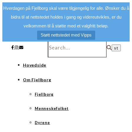
Hverdagen på Fjellborg skal være tilgjengelig for alle. Ønsker du å
bidra til at nettstedet holdes i gang og videreutvikles, er du
velkommen til å støtte med et valgfritt beløp.
Støtt nettstedet med Vipps
Hovedside
Om Fjellborg
Fjellborg
Menneskefolket
Dyrene