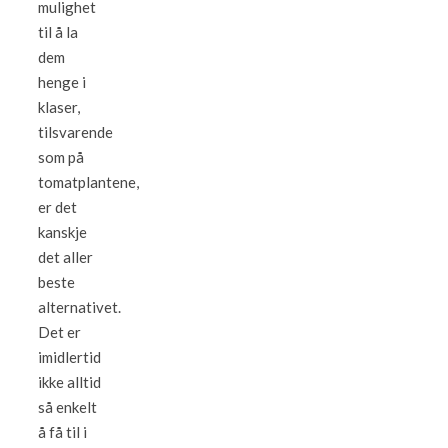
mulighet
til å la
dem
henge i
klaser,
tilsvarende
som på
tomatplantene,
er det
kanskje
det aller
beste
alternativet.
Det er
imidlertid
ikke alltid
så enkelt
å få til i