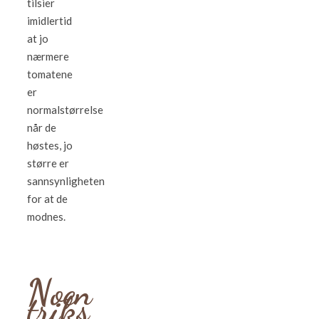
tilsier
imidlertid
at jo
nærmere
tomatene
er
normalstørrelse
når de
høstes, jo
større er
sannsynligheten
for at de
modnes.
Noen
triks