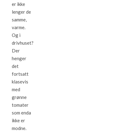
er ikke
lenger de
samme,
varme.
Og i
drivhuset?
Der
henger
det
fortsatt
klasevis
med
grønne
tomater
som enda
ikke er
modne.