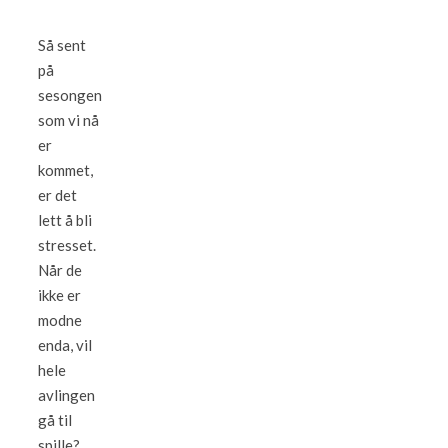
Så sent
på
sesongen
som vi nå
er
kommet,
er det
lett å bli
stresset.
Når de
ikke er
modne
enda, vil
hele
avlingen
gå til
spille?