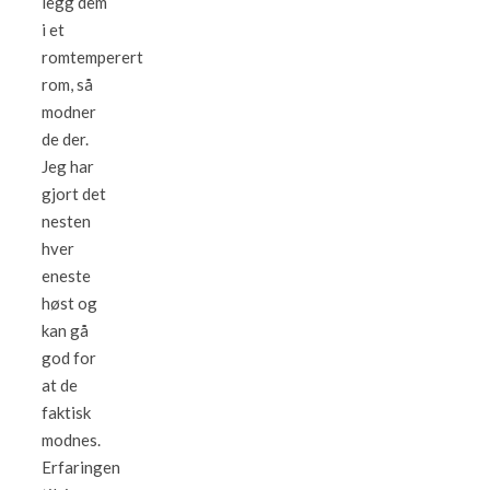
legg dem
i et
romtemperert
rom, så
modner
de der.
Jeg har
gjort det
nesten
hver
eneste
høst og
kan gå
god for
at de
faktisk
modnes.
Erfaringen