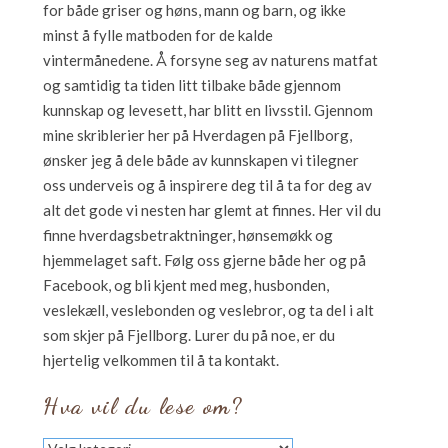
for både griser og høns, mann og barn, og ikke
minst å fylle matboden for de kalde
vintermånedene. Å forsyne seg av naturens matfat
og samtidig ta tiden litt tilbake både gjennom
kunnskap og levesett, har blitt en livsstil. Gjennom
mine skriblerier her på Hverdagen på Fjellborg,
ønsker jeg å dele både av kunnskapen vi tilegner
oss underveis og å inspirere deg til å ta for deg av
alt det gode vi nesten har glemt at finnes. Her vil du
finne hverdagsbetraktninger, hønsemøkk og
hjemmelaget saft. Følg oss gjerne både her og på
Facebook, og bli kjent med meg, husbonden,
veslekæll, veslebonden og veslebror, og ta del i alt
som skjer på Fjellborg. Lurer du på noe, er du
hjertelig velkommen til å ta kontakt.
Hva vil du lese om?
Hva