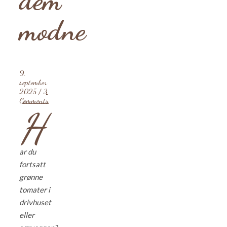
modne
9.
september
2025
/
3
Comments
H
ar du
fortsatt
grønne
tomater i
drivhuset
eller