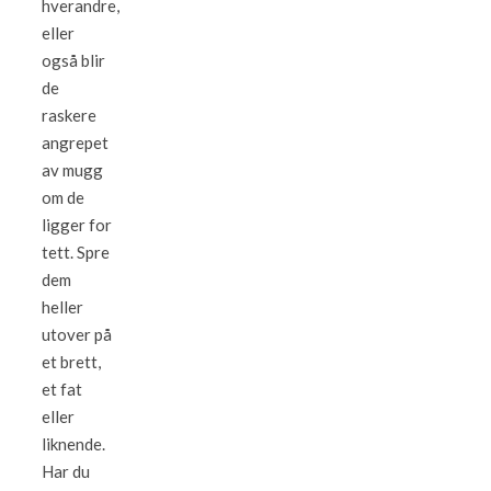
hverandre,
eller
også blir
de
raskere
angrepet
av mugg
om de
ligger for
tett. Spre
dem
heller
utover på
et brett,
et fat
eller
liknende.
Har du