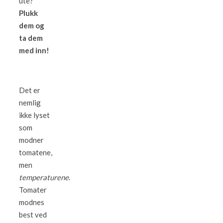
ute?
Plukk
dem og
ta dem
med inn!
Det er
nemlig
ikke lyset
som
modner
tomatene,
men
temperaturene
.
Tomater
modnes
best ved