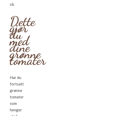
så.
Dette
gjør
du
med
dine
grønne
tomater
Har du
fortsatt
grønne
tomater
som
henger