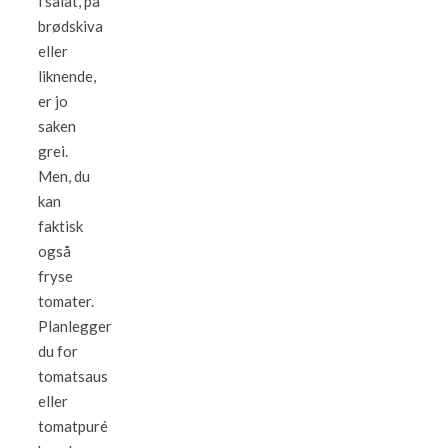
i salat, på
brødskiva
eller
liknende,
er jo
saken
grei.
Men, du
kan
faktisk
også
fryse
tomater.
Planlegger
du for
tomatsaus
eller
tomatpuré