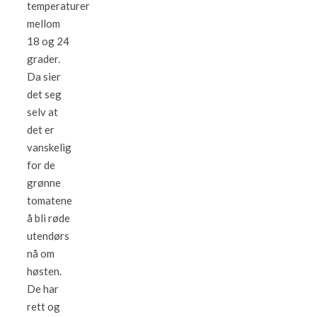
temperaturer
mellom
18 og 24
grader.
Da sier
det seg
selv at
det er
vanskelig
for de
grønne
tomatene
å bli røde
utendørs
nå om
høsten.
De har
rett og