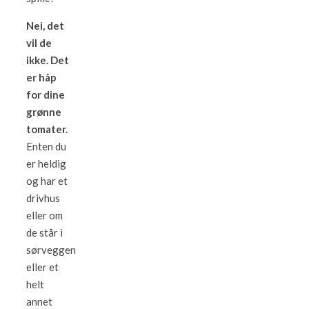
Nei, det
vil de
ikke. Det
er håp
for dine
grønne
tomater.
Enten du
er heldig
og har et
drivhus
eller om
de står i
sørveggen
eller et
helt
annet