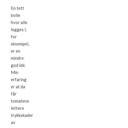
En tett
bolle
hvor alle
legges i,
for
eksempel,
er en
mindre
god idé.
Min
erfaring
er at da
får
tomatene
lettere
trykkskader
av