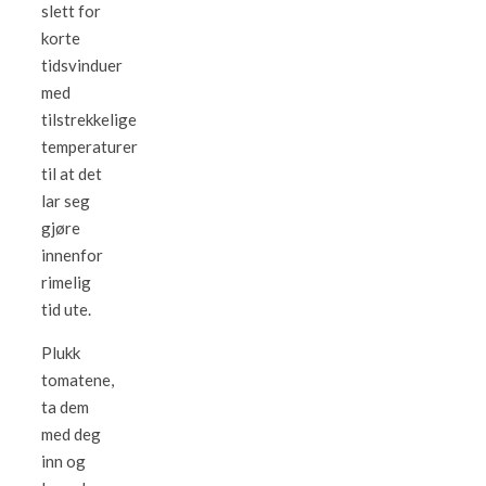
slett for
korte
tidsvinduer
med
tilstrekkelige
temperaturer
til at det
lar seg
gjøre
innenfor
rimelig
tid ute.
Plukk
tomatene,
ta dem
med deg
inn og