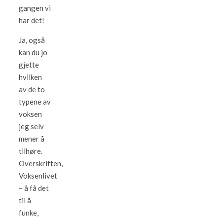
gangen vi
har det!
Ja, også
kan du jo
gjette
hvilken
av de to
typene av
voksen
jeg selv
mener å
tilhøre.
Overskriften,
Voksenlivet
– å få det
til å
funke,