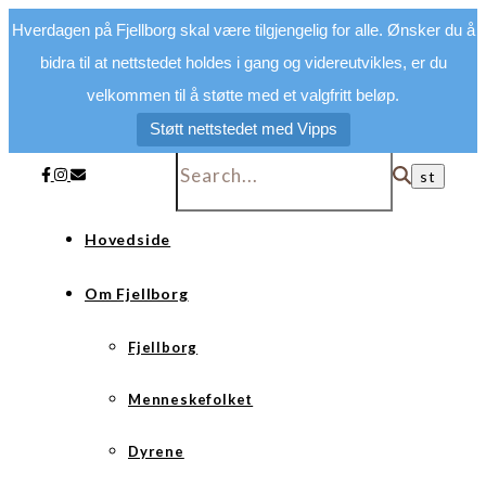
Hverdagen på Fjellborg skal være tilgjengelig for alle. Ønsker du å
bidra til at nettstedet holdes i gang og videreutvikles, er du
velkommen til å støtte med et valgfritt beløp.
Støtt nettstedet med Vipps
Hovedside
Om Fjellborg
Fjellborg
Menneskefolket
Dyrene