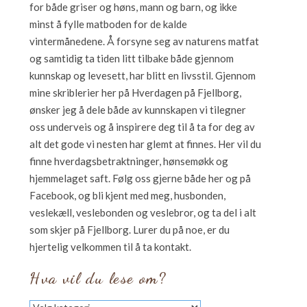
for både griser og høns, mann og barn, og ikke
minst å fylle matboden for de kalde
vintermånedene. Å forsyne seg av naturens matfat
og samtidig ta tiden litt tilbake både gjennom
kunnskap og levesett, har blitt en livsstil. Gjennom
mine skriblerier her på Hverdagen på Fjellborg,
ønsker jeg å dele både av kunnskapen vi tilegner
oss underveis og å inspirere deg til å ta for deg av
alt det gode vi nesten har glemt at finnes. Her vil du
finne hverdagsbetraktninger, hønsemøkk og
hjemmelaget saft. Følg oss gjerne både her og på
Facebook, og bli kjent med meg, husbonden,
veslekæll, veslebonden og veslebror, og ta del i alt
som skjer på Fjellborg. Lurer du på noe, er du
hjertelig velkommen til å ta kontakt.
Hva vil du lese om?
Hva