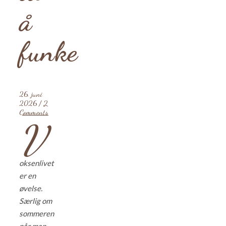
å
funke
26. juni
2026
/
2
Comments
V
oksenlivet
er en
øvelse.
Særlig om
sommeren