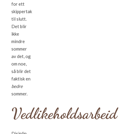
for ett
skippertak
til slutt.
Det blir
ikke
mindre
sommer
av det, og
om noe,
så blir det
faktisk en
bedre
sommer.
Vedlikeholdsarbeid
Disiplin.