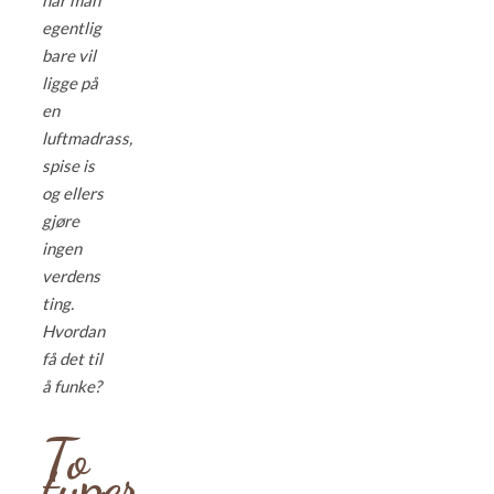
når man
egentlig
bare vil
ligge på
en
luftmadrass,
spise is
og ellers
gjøre
ingen
verdens
ting.
Hvordan
få det til
å funke?
To
typer