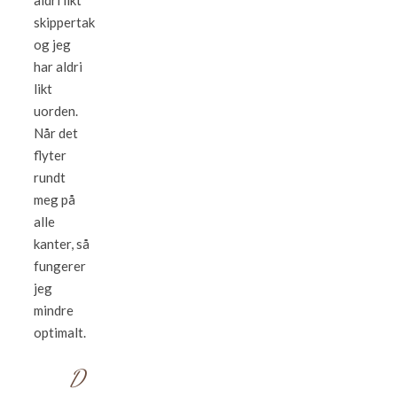
aldri likt
skippertak
og jeg
har aldri
likt
uorden.
Når det
flyter
rundt
meg på
alle
kanter, så
fungerer
jeg
mindre
optimalt.
D