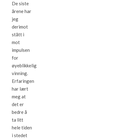
De siste
årene har
jeg
derimot
stått i
mot
impulsen
for
øyeblikkelig
vinning.
Erfaringen
har lært
meg at
det er
bedre å
ta litt
hele tiden
i stedet