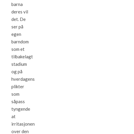
barna
deres vil
det. De
ser på
egen
barndom
som et
tilbakelagt
stadium
og på
hverdagens
plikter
som
såpass
tyngende
at
irritasjonen
over den