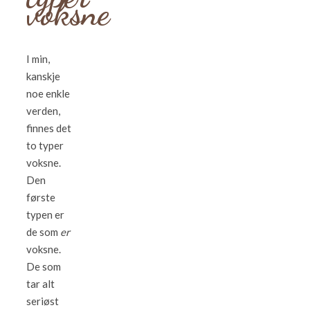
voksne
I min,
kanskje
noe enkle
verden,
finnes det
to typer
voksne.
Den
første
typen er
de som
er
voksne.
De som
tar alt
seriøst