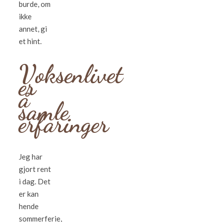
burde, om
ikke
annet, gi
et hint.
Voksenlivet
er
å
samle
erfaringer
Jeg har
gjort rent
i dag. Det
er kan
hende
sommerferie,