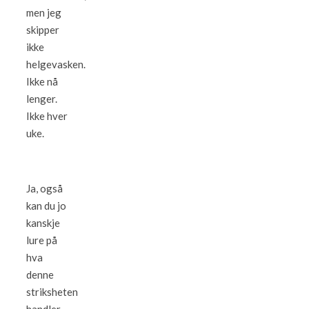
men jeg
skipper
ikke
helgevasken.
Ikke nå
lenger.
Ikke hver
uke.
Ja, også
kan du jo
kanskje
lure på
hva
denne
striksheten