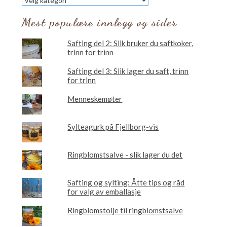
vil
du
Mest populære innlegg og sider
lese
om?
Safting del 2: Slik bruker du saftkoker,
trinn for trinn
Safting del 3: Slik lager du saft, trinn
for trinn
Menneskemøter
Sylteagurk på Fjellborg-vis
Ringblomstsalve - slik lager du det
Safting og sylting: Åtte tips og råd
for valg av emballasje
Ringblomstolje til ringblomstsalve