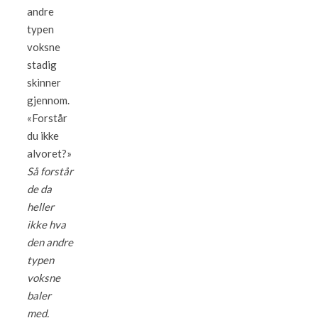
andre
typen
voksne
stadig
skinner
gjennom.
«Forstår
du ikke
alvoret?»
Så forstår
de da
heller
ikke hva
den andre
typen
voksne
baler
med.