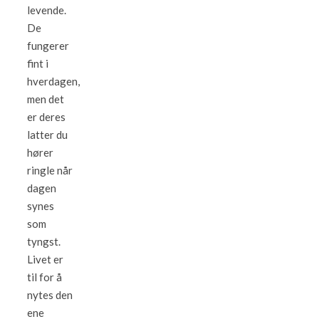
levende.
De
fungerer
fint i
hverdagen,
men det
er deres
latter du
hører
ringle når
dagen
synes
som
tyngst.
Livet er
til for å
nytes den
ene