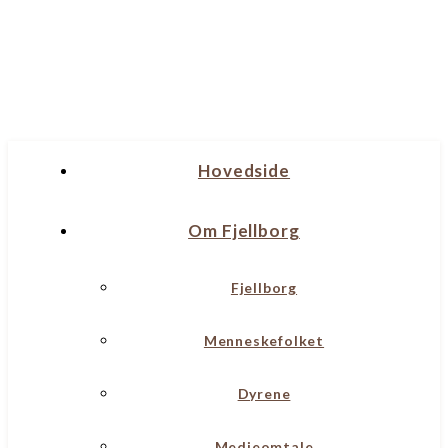
Hovedside
Om Fjellborg
Fjellborg
Menneskefolket
Dyrene
Medieomtale