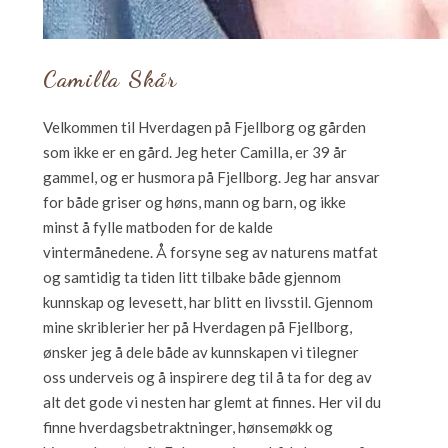
Camilla Skår
Velkommen til Hverdagen på Fjellborg og gården
som ikke er en gård. Jeg heter Camilla, er 39 år
gammel, og er husmora på Fjellborg. Jeg har ansvar
for både griser og høns, mann og barn, og ikke
minst å fylle matboden for de kalde
vintermånedene. Å forsyne seg av naturens matfat
og samtidig ta tiden litt tilbake både gjennom
kunnskap og levesett, har blitt en livsstil. Gjennom
mine skriblerier her på Hverdagen på Fjellborg,
ønsker jeg å dele både av kunnskapen vi tilegner
oss underveis og å inspirere deg til å ta for deg av
alt det gode vi nesten har glemt at finnes. Her vil du
finne hverdagsbetraktninger, hønsemøkk og