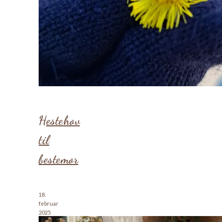
Hestehov
til
bestemor
18.
februar
2025