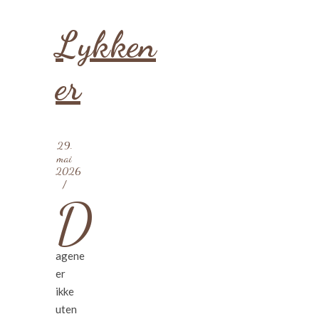
Lykken
er
29.
mai
2026
/
D
agene
er
ikke
uten