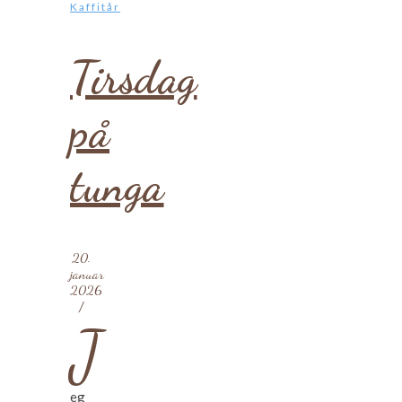
Kaffitår
Tirsdag
på
tunga
20.
januar
2026
/
J
eg