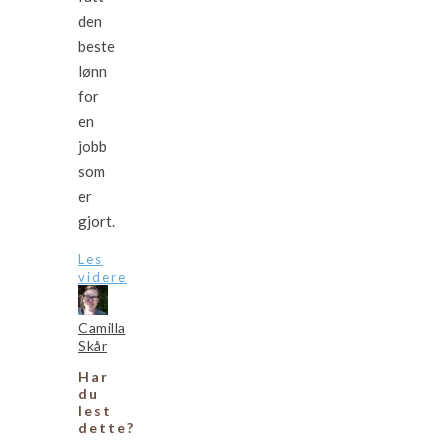
den
beste
lønn
for
en
jobb
som
er
gjort.
Les
videre
Camilla
Skår
Har
du
lest
dette?