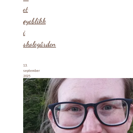
et
øyeblikk
i
skolegården
13.
september
2025