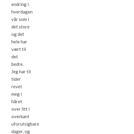
endring i
hverdagen
vår som i
det store
og det
hele har
vært til
det
bedre.
Jeg har til
tider
revet
meg i
håret
over litt i
overkant
uforutsigbare
dager, og