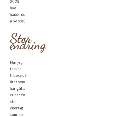
2023,
hva
hadde du
å by oss?
Stor
endring
Når jeg
tenker
tilbake på
året som
har gått,
er det én
stor
endring
som mer