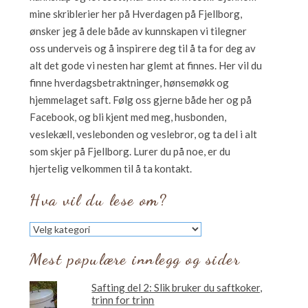
mine skriblerier her på Hverdagen på Fjellborg,
ønsker jeg å dele både av kunnskapen vi tilegner
oss underveis og å inspirere deg til å ta for deg av
alt det gode vi nesten har glemt at finnes. Her vil du
finne hverdagsbetraktninger, hønsemøkk og
hjemmelaget saft. Følg oss gjerne både her og på
Facebook, og bli kjent med meg, husbonden,
veslekæll, veslebonden og veslebror, og ta del i alt
som skjer på Fjellborg. Lurer du på noe, er du
hjertelig velkommen til å ta kontakt.
Hva vil du lese om?
Hva
vil
du
Mest populære innlegg og sider
lese
om?
Safting del 2: Slik bruker du saftkoker,
trinn for trinn