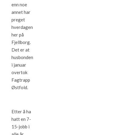
enn noe
annet har
preget
hverdagen
her på
Fjellborg.
Det er at
husbonden
i januar
overtok
Fagtrapp
Østfold.
Etter å ha
hatt en 7-
15-jobb i
alle år,