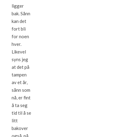
ligger
bak. Sånn
kan det
fort bli
for noen
hver.
Likevel
syns jeg
at det på
tampen
av et år,
sånn som
nå, er fint
å ta seg
tid til å se
litt
bakover
også, på