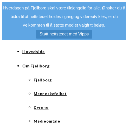
Hverdagen på Fjellborg skal være tilgjengelig for alle. Ønsker du å
bidra til at nettstedet holdes i gang og videreutvikles, er du
velkommen til å støtte med et valgfritt beløp.
Støtt nettstedet med Vipps
Hovedside
Om Fjellborg
Fjellborg
Menneskefolket
Dyrene
Medieomtale