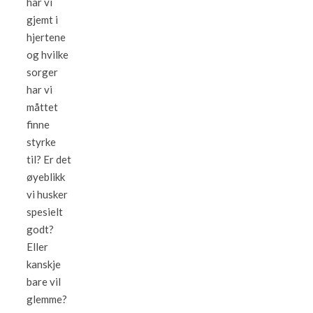
har vi
gjemt i
hjertene
og hvilke
sorger
har vi
måttet
finne
styrke
til? Er det
øyeblikk
vi husker
spesielt
godt?
Eller
kanskje
bare vil
glemme?