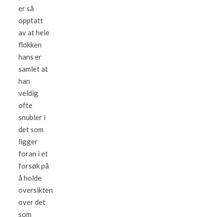
er så
opptatt
av at hele
flokken
hans er
samlet at
han
veldig
ofte
snubler i
det som
ligger
foran i et
forsøk på
å holde
oversikten
over det
som