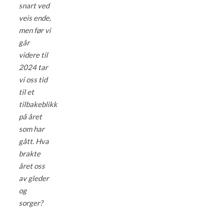
snart ved
veis ende,
men før vi
går
videre til
2024 tar
vi oss tid
til et
tilbakeblikk
på året
som har
gått. Hva
brakte
året oss
av gleder
og
sorger?