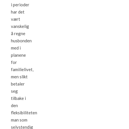
i perioder
har det
vært
vanskelig
å regne
husbonden
med i
planene
for
familielivet,
men slikt
betaler
seg
tilbake i
den
fleksibiliteten
man som
selvstendig