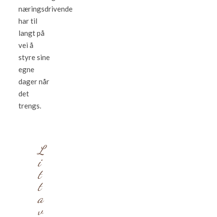
næringsdrivende
har til
langt på
vei å
styre sine
egne
dager når
det
trengs.
L
i
t
t
a
v