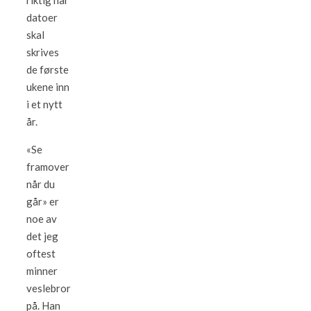
riktig når
datoer
skal
skrives
de første
ukene inn
i et nytt
år.
«Se
framover
når du
går» er
noe av
det jeg
oftest
minner
veslebror
på. Han