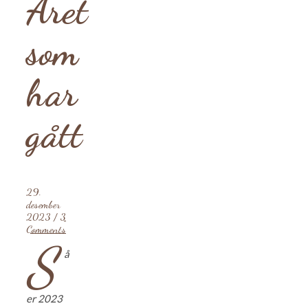
Året
som
har
gått
29.
desember
2023
/
3
Comments
S
å
er 2023