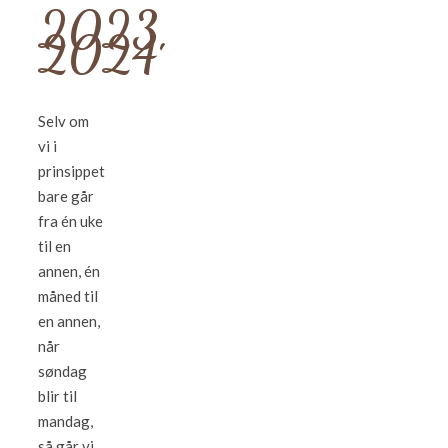
2023,
2024
Selv om
vi i
prinsippet
bare går
fra én uke
til en
annen, én
måned til
en annen,
når
søndag
blir til
mandag,
så går vi