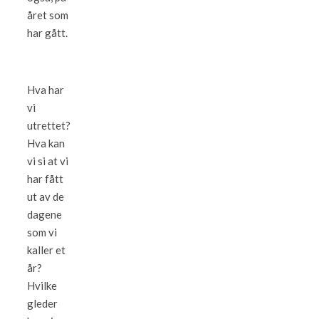
året som
har gått.
Hva har
vi
utrettet?
Hva kan
vi si at vi
har fått
ut av de
dagene
som vi
kaller et
år?
Hvilke
gleder