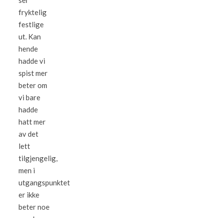
ser
fryktelig
festlige
ut. Kan
hende
hadde vi
spist mer
beter om
vi bare
hadde
hatt mer
av det
lett
tilgjengelig,
men i
utgangspunktet
er ikke
beter noe