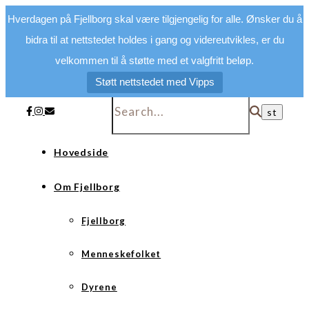
Hverdagen på Fjellborg skal være tilgjengelig for alle. Ønsker du å
bidra til at nettstedet holdes i gang og videreutvikles, er du
velkommen til å støtte med et valgfritt beløp.
Støtt nettstedet med Vipps
Hovedside
Om Fjellborg
Fjellborg
Menneskefolket
Dyrene