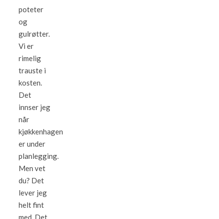
poteter
og
gulrøtter.
Vi er
rimelig
trauste i
kosten.
Det
innser jeg
når
kjøkkenhagen
er under
planlegging.
Men vet
du? Det
lever jeg
helt fint
med. Det