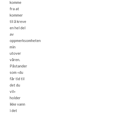
komme
fra at
kommer
til å kreve
en hel del
av
oppmerksomheten
min
utover
våren.
Påstander
som «du
får tid til
det du
vil»
holder
ikke vann
i det