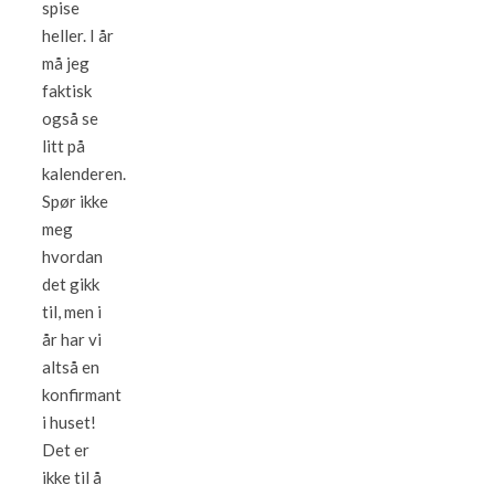
spise
heller. I år
må jeg
faktisk
også se
litt på
kalenderen.
Spør ikke
meg
hvordan
det gikk
til, men i
år har vi
altså en
konfirmant
i huset!
Det er
ikke til å