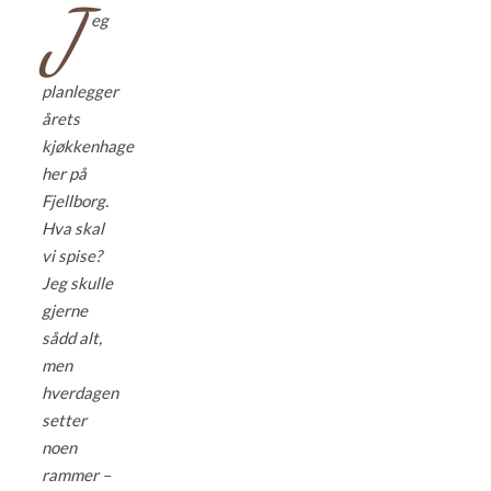
J
eg
planlegger
årets
kjøkkenhage
her på
Fjellborg.
Hva skal
vi spise?
Jeg skulle
gjerne
sådd alt,
men
hverdagen
setter
noen
rammer –