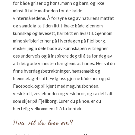
for både griser og høns, mann og barn, og ikke
minst å fylle matboden for de kalde
vintermånedene. Å forsyne seg av naturens matfat
og samtidig ta tiden litt tilbake både gjennom
kunnskap og levesett, har blitt en livsstil. Gjennom
mine skriblerier her på Hverdagen på Fjellborg,
ønsker jeg å dele både av kunnskapen vi tilegner
oss underveis og å inspirere deg til å ta for deg av
alt det gode vi nesten har glemt at finnes. Her vil du
finne hverdagsbetraktninger, hønsemøkk og
hjemmelaget saft. Følg oss gjerne både her og på
Facebook, og bli kjent med meg, husbonden,
veslekæll, veslebonden og veslebror, og ta del i alt
som skjer på Fjellborg. Lurer du på noe, er du
hjertelig velkommen til å ta kontakt.
Hva vil du lese om?
Hva