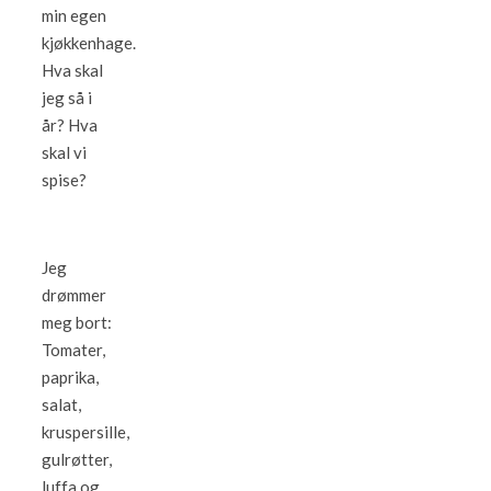
min egen
kjøkkenhage.
Hva skal
jeg så i
år? Hva
skal vi
spise?
Jeg
drømmer
meg bort:
Tomater,
paprika,
salat,
kruspersille,
gulrøtter,
luffa og