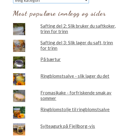
vil
du
Mest populære innlegg og sider
lese
om?
Safting del 2: Slik bruker du saftkoker,
trinn for trinn
Safting del 3: Slik lager du saft, trinn
for trinn
På bærtur
Ringblomstsalve - slik lager du det
Fromasjkake - forfriskende smak av
sommer
Ringblomstolje til ringblomstsalve
Sylteagurk på Fjellborg-vis