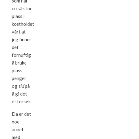
som har
en så stor
plass i
kostholdet
vårt at
jeg finner
det
fornuftig
å bruke
plass,
penger
og
tid
på
å gi det
et forsøk.
Da er det
noe
annet
med