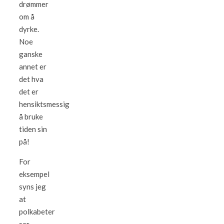
drømmer
om å
dyrke.
Noe
ganske
annet er
det hva
det er
hensiktsmessig
å bruke
tiden sin
på!
For
eksempel
syns jeg
at
polkabeter