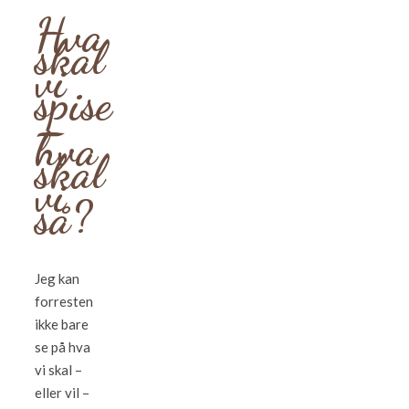
Hva
skal
vi
spise
–
hva
skal
vi
så?
Jeg kan
forresten
ikke bare
se på hva
vi skal –
eller vil –