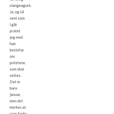
slangeagurk.
Ja, og så
sent som
i går
pratet
jeg med
han
bestefar
om
potetene
som skal
settes.
Det er
bare
januar,
men det
merkes at
vi er forbi