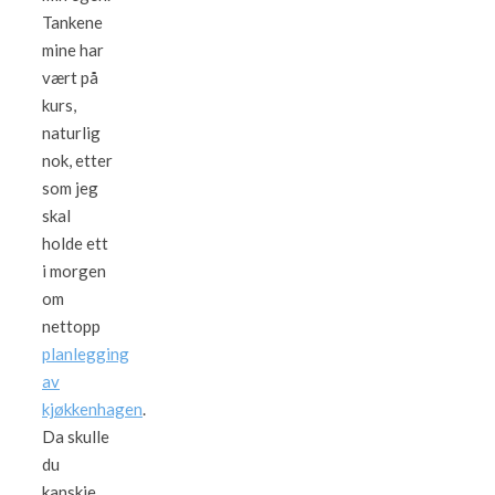
Tankene
mine har
vært på
kurs,
naturlig
nok, etter
som jeg
skal
holde ett
i morgen
om
nettopp
planlegging
av
kjøkkenhagen
.
Da skulle
du
kanskje