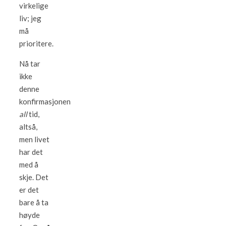
virkelige
liv; jeg
må
prioritere.
Nå tar
ikke
denne
konfirmasjonen
all
tid,
altså,
men livet
har det
med å
skje. Det
er det
bare å ta
høyde