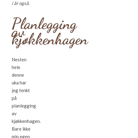
i år også.
Planlegging
av
kjøkkenhagen
Nesten
hele
denne
uka har
jeg tenkt
på
planlegging
av
kjøkkenhagen.
Bare ikke
min egen.