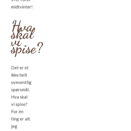
midtvinter!
Hva
skal
vi
spise?
Det er et
ikke helt
uvesentlig
spørsmål.
Hva skal
vi spise?
For én
ting er alt
jeg