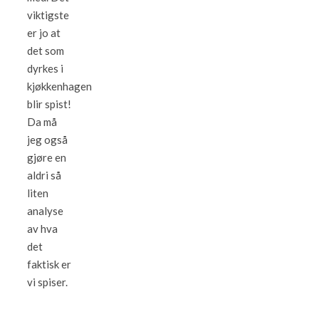
viktigste
er jo at
det som
dyrkes i
kjøkkenhagen
blir spist!
Da må
jeg også
gjøre en
aldri så
liten
analyse
av hva
det
faktisk er
vi spiser.