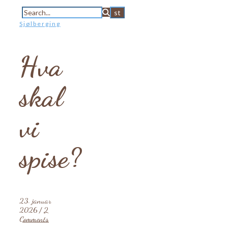
Sjølberging
Hva
skal
vi
spise?
23. januar
2026
/
2
Comments