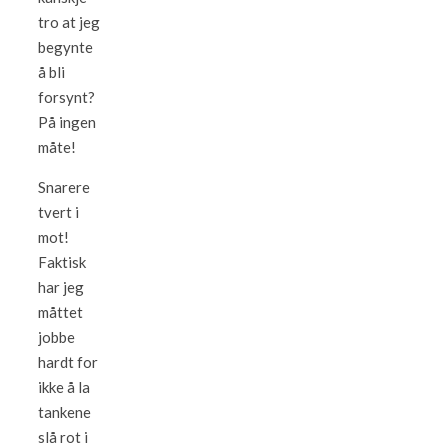
tro at jeg
begynte
å bli
forsynt?
På ingen
måte!
Snarere
tvert i
mot!
Faktisk
har jeg
måttet
jobbe
hardt for
ikke å la
tankene
slå rot i