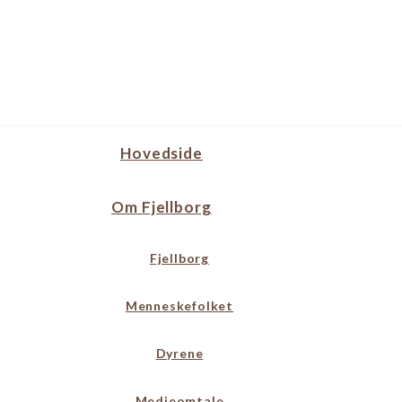
Hovedside
Om Fjellborg
Fjellborg
Menneskefolket
Dyrene
Medieomtale