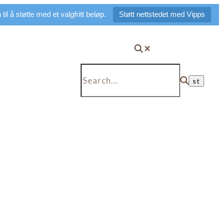
il å støtte med et valgfritt beløp.
Støtt nettstedet med Vipps