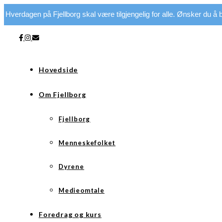
Hverdagen på Fjellborg skal være tilgjengelig for alle. Ønsker du å bi
Hovedside
Om Fjellborg
Fjellborg
Menneskefolket
Dyrene
Medieomtale
Foredrag og kurs