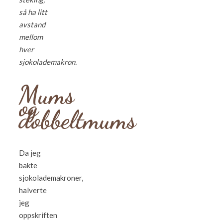
så ha litt
avstand
mellom
hver
sjokolademakron.
Mums
og
dobbeltmums
Da jeg
bakte
sjokolademakroner,
halverte
jeg
oppskriften