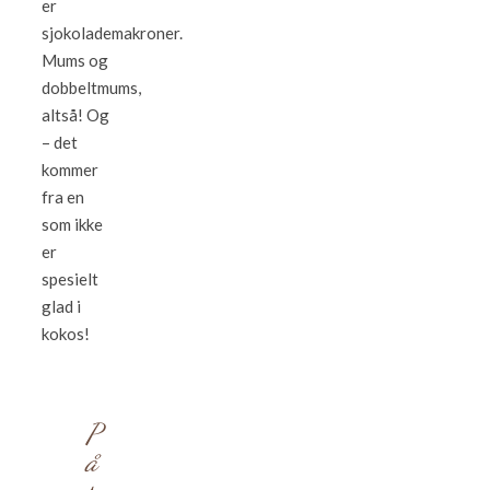
er
sjokolademakroner.
Mums og
dobbeltmums,
altså! Og
– det
kommer
fra en
som ikke
er
spesielt
glad i
kokos!
P
å
s