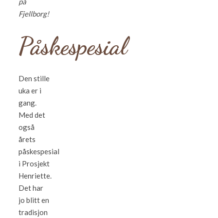
på
Fjellborg!
Påskespesial
Den stille
uka er i
gang.
Med det
også
årets
påskespesial
i Prosjekt
Henriette.
Det har
jo blitt en
tradisjon