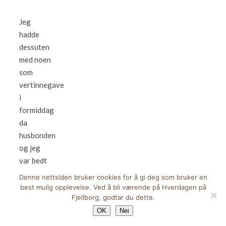
Jeg
hadde
dessuten
med noen
som
vertinnegave
i
formiddag
da
husbonden
og jeg
var bedt
på
Denne nettsiden bruker cookies for å gi deg som bruker en
påskelunsj.
best mulig opplevelse. Ved å bli værende på Hverdagen på
Fjellborg, godtar du dette.
Det er
nemlig
OK
Nei
det fine