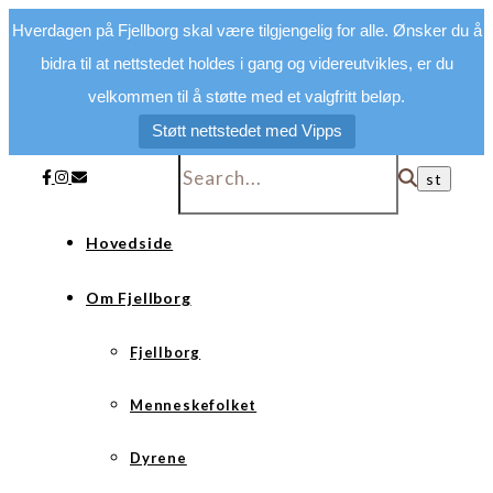
Hverdagen på Fjellborg skal være tilgjengelig for alle. Ønsker du å
bidra til at nettstedet holdes i gang og videreutvikles, er du
velkommen til å støtte med et valgfritt beløp.
Støtt nettstedet med Vipps
Hovedside
Om Fjellborg
Fjellborg
Menneskefolket
Dyrene