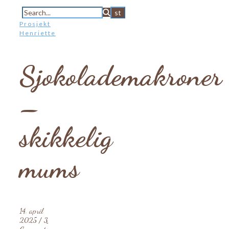
Prosjekt
Henriette
Sjokolademakroner
–
skikkelig
mums
14. april
2025
/
3