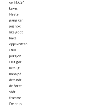
og fikk 24
kaker.
Neste
gang kan
jeg nok
like godt
bake
oppskriften
i full
porsjon.
Det går
nemlig
unna på
dem når
de først
står
framme.
De er jo