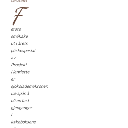
Comments
F
ørste
småkake
ut i årets
påskespesial
av
Prosjekt
Henriette
er
sjokolademakroner.
De spås å
bli en fast
gjenganger
i
kakeboksene