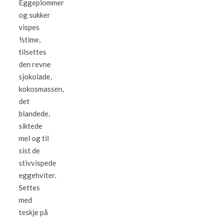
Eggeplommer
og sukker
vispes
½time,
tilsettes
den revne
sjokolade,
kokosmassen,
det
blandede,
siktede
mel og til
sist de
stivvispede
eggehviter.
Settes
med
teskje på