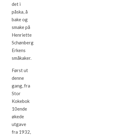
det i
påska, å
bake og
smake på
Henriette
Schønberg
Erkens
småkaker.
Først ut
denne
gang, fra
Stor
Kokebok
10ende
økede
utgave
fra 1932,