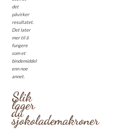
det
påvirker
resultatet.
Det later
mer til å
fungere
som et
bindemiddel
enn noe
annet.
Slik
lager
du
sjokolademakroner