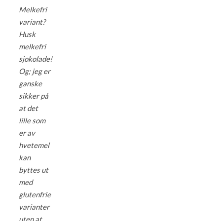
Melkefri
variant?
Husk
melkefri
sjokolade!
Og; jeg er
ganske
sikker på
at det
lille som
er av
hvetemel
kan
byttes ut
med
glutenfrie
varianter
uten at