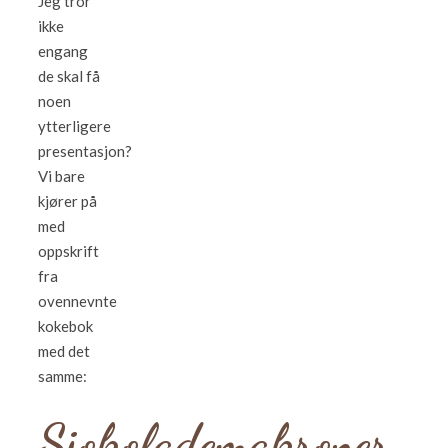
Jeg tror
ikke
engang
de skal få
noen
ytterligere
presentasjon?
Vi bare
kjører på
med
oppskrift
fra
ovennevnte
kokebok
med det
samme:
Sjokolademakroner