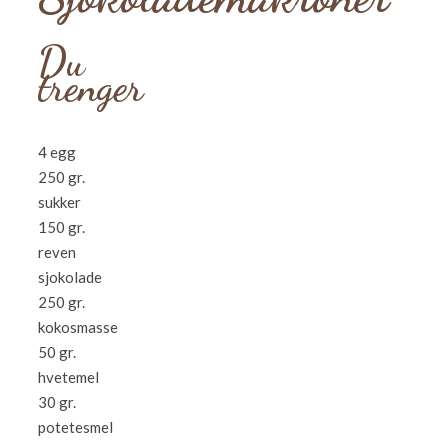
Du
trenger
4 egg
250 gr.
sukker
150 gr.
reven
sjokolade
250 gr.
kokosmasse
50 gr.
hvetemel
30 gr.
potetesmel