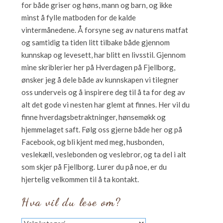
for både griser og høns, mann og barn, og ikke
minst å fylle matboden for de kalde
vintermånedene. Å forsyne seg av naturens matfat
og samtidig ta tiden litt tilbake både gjennom
kunnskap og levesett, har blitt en livsstil. Gjennom
mine skriblerier her på Hverdagen på Fjellborg,
ønsker jeg å dele både av kunnskapen vi tilegner
oss underveis og å inspirere deg til å ta for deg av
alt det gode vi nesten har glemt at finnes. Her vil du
finne hverdagsbetraktninger, hønsemøkk og
hjemmelaget saft. Følg oss gjerne både her og på
Facebook, og bli kjent med meg, husbonden,
veslekæll, veslebonden og veslebror, og ta del i alt
som skjer på Fjellborg. Lurer du på noe, er du
hjertelig velkommen til å ta kontakt.
Hva vil du lese om?
Hva