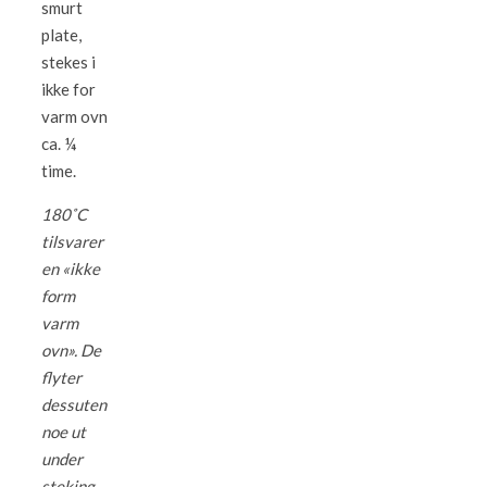
smurt
plate,
stekes i
ikke for
varm ovn
ca. ¼
time.
180˚C
tilsvarer
en «ikke
form
varm
ovn». De
flyter
dessuten
noe ut
under
steking,