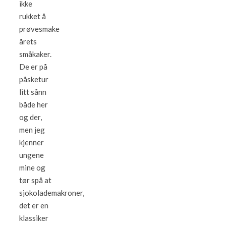
ikke
rukket å
prøvesmake
årets
småkaker.
De er på
påsketur
litt sånn
både her
og der,
men jeg
kjenner
ungene
mine og
tør spå at
sjokolademakroner,
det er en
klassiker