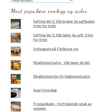
vil
du
Mest populære innlegg og sider
lese
om?
Safting del 2: Slik bruker du saftkoker,
trinn for trinn
Safting del 3: Slik lager du saft, trinn
for trinn
Sylteagurk på Fjellborg-vis
Ringblomstsalve - slik lager du det
Ringblomstolje til ringblomstsalve
Snart hverdag
Fromasjkake - forfriskende smak av
sommer