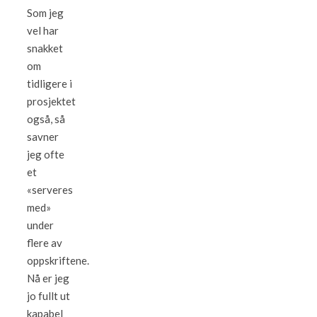
Som jeg
vel har
snakket
om
tidligere i
prosjektet
også, så
savner
jeg ofte
et
«serveres
med»
under
flere av
oppskriftene.
Nå er jeg
jo fullt ut
kapabel