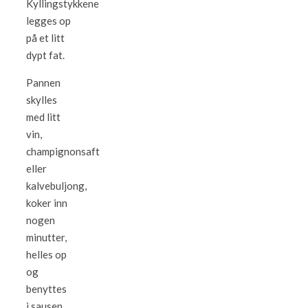
Kyllingstykkene
legges op
på et litt
dypt fat.
Pannen
skylles
med litt
vin,
champignonsaft
eller
kalvebuljong,
koker inn
nogen
minutter,
helles op
og
benyttes
i sausen.