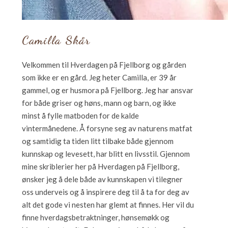
Camilla Skår
Velkommen til Hverdagen på Fjellborg og gården
som ikke er en gård. Jeg heter Camilla, er 39 år
gammel, og er husmora på Fjellborg. Jeg har ansvar
for både griser og høns, mann og barn, og ikke
minst å fylle matboden for de kalde
vintermånedene. Å forsyne seg av naturens matfat
og samtidig ta tiden litt tilbake både gjennom
kunnskap og levesett, har blitt en livsstil. Gjennom
mine skriblerier her på Hverdagen på Fjellborg,
ønsker jeg å dele både av kunnskapen vi tilegner
oss underveis og å inspirere deg til å ta for deg av
alt det gode vi nesten har glemt at finnes. Her vil du
finne hverdagsbetraktninger, hønsemøkk og