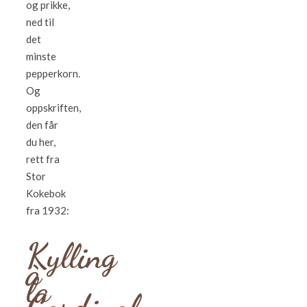
og prikke,
ned til
det
minste
pepperkorn.
Og
oppskriften,
den får
du her,
rett fra
Stor
Kokebok
fra 1932:
Kylling
à
la