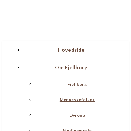
Hovedside
Om Fjellborg
Fjellborg
Menneskefolket
Dyrene
Medieomtale