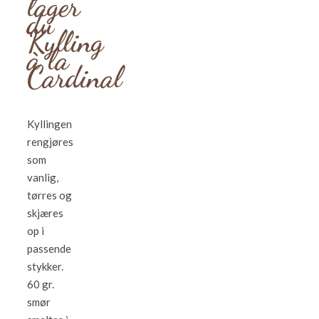
lager
du
Kylling
à la
Cardinal
Kyllingen
rengjøres
som
vanlig,
tørres og
skjæres
op i
passende
stykker.
60 gr.
smør