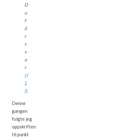
D
u
f
å
r
s
v
a
r
H
E
R
Denne
gangen
fulgte jeg
oppskriften
til punkt