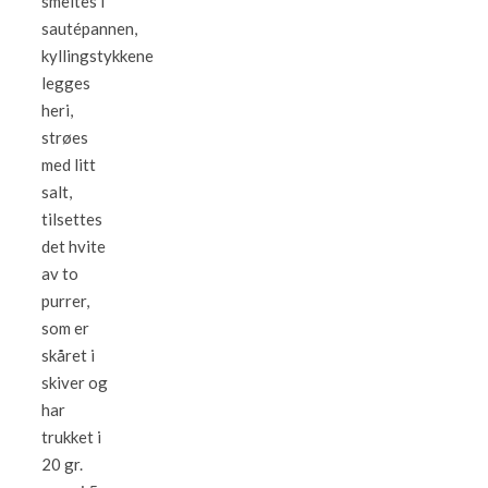
smeltes i
sautépannen,
kyllingstykkene
legges
heri,
strøes
med litt
salt,
tilsettes
det hvite
av to
purrer,
som er
skåret i
skiver og
har
trukket i
20 gr.