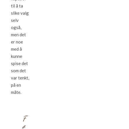
til å ta
slike valg
selv
også,
men det
er noe
med å
kunne
spise det
som det
var tenkt,
på en
måte.
F
ø