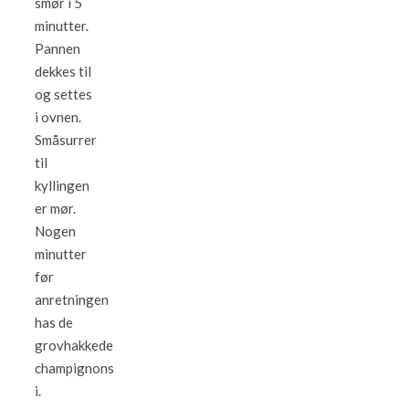
smør i 5
minutter.
Pannen
dekkes til
og settes
i ovnen.
Småsurrer
til
kyllingen
er mør.
Nogen
minutter
før
anretningen
has de
grovhakkede
champignons
i.