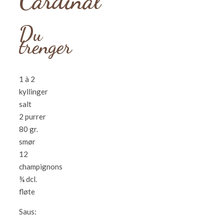
Cardinal
Du
trenger
1 à 2
kyllinger
salt
2 purrer
80 gr.
smør
12
champignons
¾ dcl.
fløte
Saus: