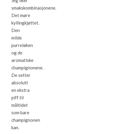
Jeg liker
smakskombinasjonene.
Det møre
kyllingkjøttet.
Den
milde
purreløken
og de
aromatiske
champignonene.
De setter
absolutt
en ekstra
piff til
måltidet
som bare
champignonen
kan.