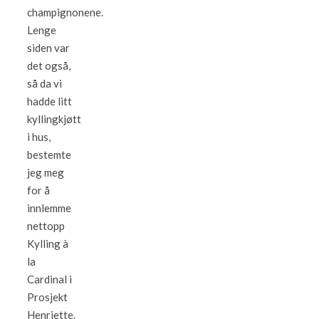
champignonene.
Lenge
siden var
det også,
så da vi
hadde litt
kyllingkjøtt
i hus,
bestemte
jeg meg
for å
innlemme
nettopp
Kylling à
la
Cardinal i
Prosjekt
Henriette.