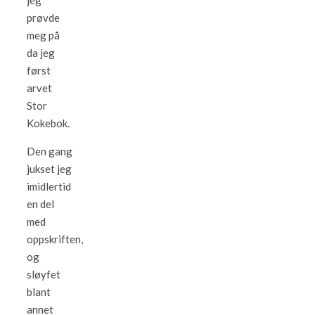
jeg
prøvde
meg på
da jeg
først
arvet
Stor
Kokebok.
Den gang
jukset jeg
imidlertid
en del
med
oppskriften,
og
sløyfet
blant
annet