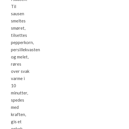
Til
sausen
smeltes
smøret,
tilsettes
pepperkorn,
persillekvasten
og melet,
røres
over svak
varme i
10
minutter,
spedes
med
kraften,
gis et
opkok.