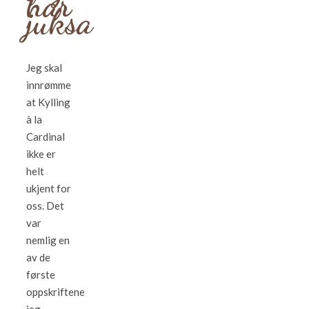
har
juksa
Jeg skal
innrømme
at Kylling
à la
Cardinal
ikke er
helt
ukjent for
oss. Det
var
nemlig en
av de
første
oppskriftene