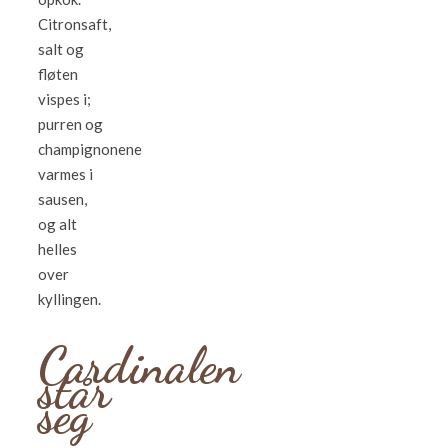
Citronsaft,
salt og
fløten
vispes i;
purren og
champignonene
varmes i
sausen,
og alt
helles
over
kyllingen.
Cardinalen
står
seg