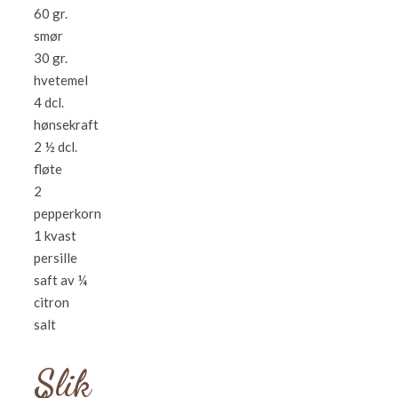
60 gr.
smør
30 gr.
hvetemel
4 dcl.
hønsekraft
2 ½ dcl.
fløte
2
pepperkorn
1 kvast
persille
saft av ¼
citron
salt
Slik