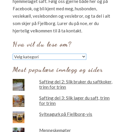
hjemmelaget saft. Følg oss gjerne både her og på
Facebook, og bli kjent med meg, husbonden,
veslekæll, veslebonden og veslebror, og ta del i alt
som skjer på Fjellborg. Lurer du på noe, er du
hjertelig velkommen til å ta kontakt.
Hva vil du lese om?
Hva
vil
du
Mest populære innlegg og sider
lese
om?
Safting del 2: Slik bruker du saftkoker,
trinn for trinn
Safting del 3: Slik lager du saft, trinn
for trinn
Sylteagurk på Fjellborg-vis
Menneskemøter