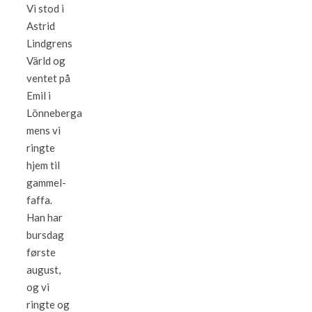
Vi stod i
Astrid
Lindgrens
Värld og
ventet på
Emil i
Lönneberga
mens vi
ringte
hjem til
gammel-
faffa.
Han har
bursdag
første
august,
og vi
ringte og