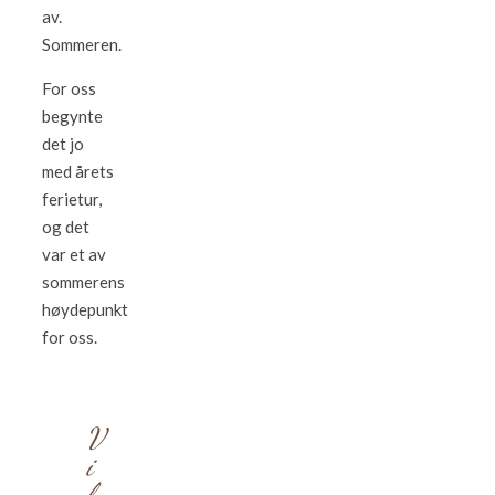
av.
Sommeren.
For oss
begynte
det jo
med årets
ferietur,
og det
var et av
sommerens
høydepunkt
for oss.
V
i
l