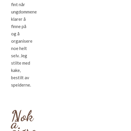
fint når
ungdommene
klarer å
finne på
og å
organisere
noe helt
selv. Jeg
stilte med
kake,
bestilt av
speiderne.
Nok
å
gjøre