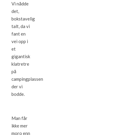
Vi nådde
det,
bokstavelig
talt, da vi
fant en
vei opp i
et
gigantisk
klatretre
på
campingplassen
der vi
bodde.
Man får
ikke mer
moro enn