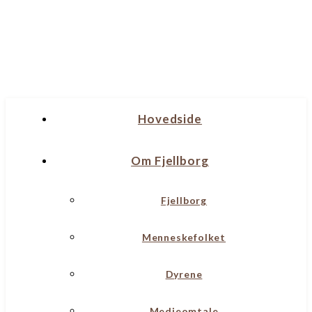
Hovedside
Om Fjellborg
Fjellborg
Menneskefolket
Dyrene
Medieomtale