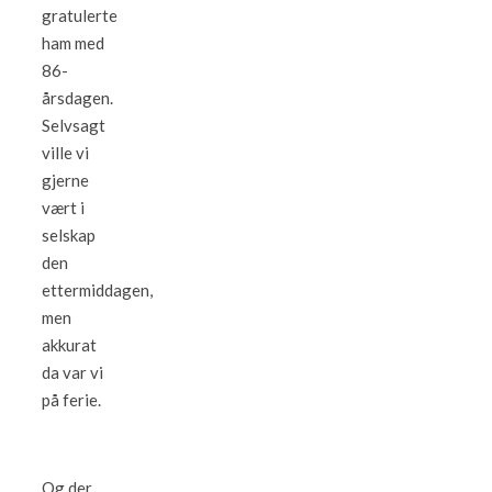
gratulerte
ham med
86-
årsdagen.
Selvsagt
ville vi
gjerne
vært i
selskap
den
ettermiddagen,
men
akkurat
da var vi
på ferie.
Og der