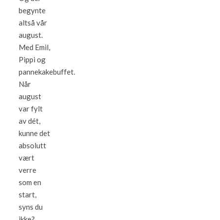
begynte
altså vår
august.
Med Emil,
Pippi og
pannekakebuffet.
Når
august
var fylt
av dét,
kunne det
absolutt
vært
verre
som en
start,
syns du
ikke?