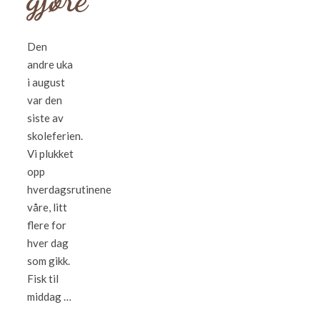
Den
andre uka
i august
var den
siste av
skoleferien.
Vi plukket
opp
hverdagsrutinene
våre, litt
flere for
hver dag
som gikk.
Fisk til
middag …