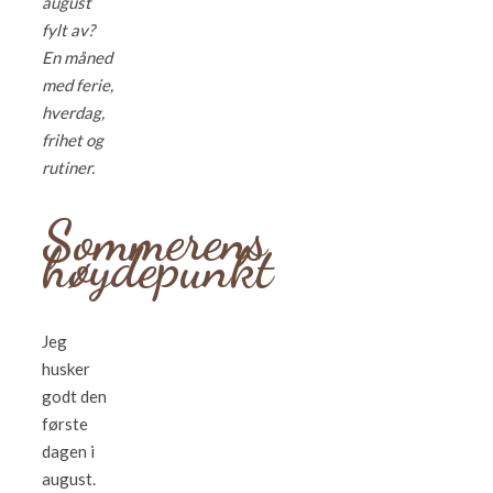
august
fylt av?
En måned
med ferie,
hverdag,
frihet og
rutiner.
Sommerens
høydepunkt
Jeg
husker
godt den
første
dagen i
august.