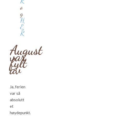
R
o
g
H
E
R
August
var
fylt
av
Ja, ferien
var så
absolutt
et
høydepunkt.