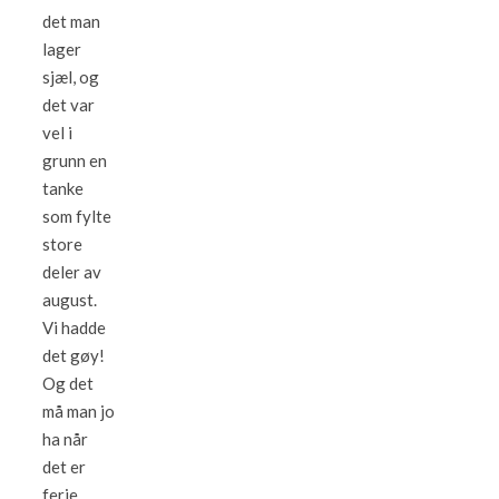
det man
lager
sjæl, og
det var
vel i
grunn en
tanke
som fylte
store
deler av
august.
Vi hadde
det gøy!
Og det
må man jo
ha når
det er
ferie,