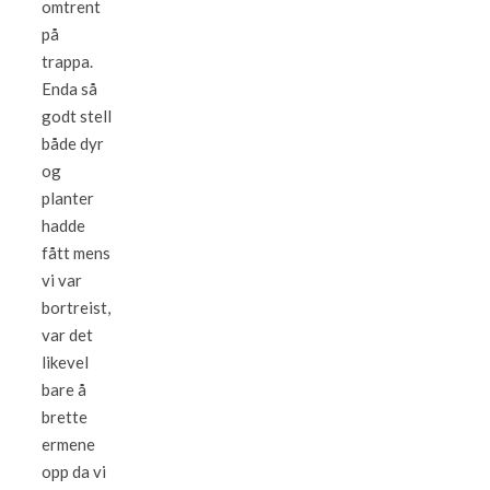
omtrent
på
trappa.
Enda så
godt stell
både dyr
og
planter
hadde
fått mens
vi var
bortreist,
var det
likevel
bare å
brette
ermene
opp da vi