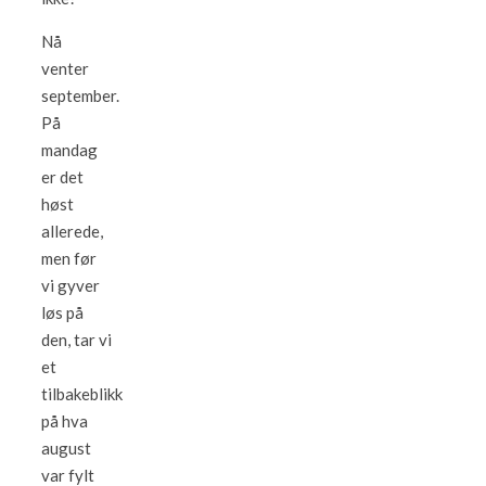
Nå
venter
september.
På
mandag
er det
høst
allerede,
men før
vi gyver
løs på
den, tar vi
et
tilbakeblikk
på hva
august
var fylt