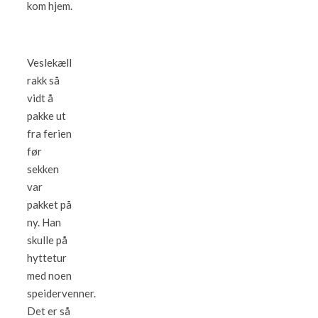
kom hjem.
Veslekæll
rakk så
vidt å
pakke ut
fra ferien
før
sekken
var
pakket på
ny. Han
skulle på
hyttetur
med noen
speidervenner.
Det er så