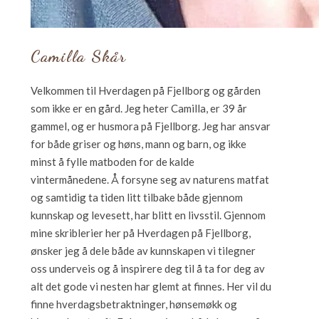
Camilla Skår
Velkommen til Hverdagen på Fjellborg og gården
som ikke er en gård. Jeg heter Camilla, er 39 år
gammel, og er husmora på Fjellborg. Jeg har ansvar
for både griser og høns, mann og barn, og ikke
minst å fylle matboden for de kalde
vintermånedene. Å forsyne seg av naturens matfat
og samtidig ta tiden litt tilbake både gjennom
kunnskap og levesett, har blitt en livsstil. Gjennom
mine skriblerier her på Hverdagen på Fjellborg,
ønsker jeg å dele både av kunnskapen vi tilegner
oss underveis og å inspirere deg til å ta for deg av
alt det gode vi nesten har glemt at finnes. Her vil du
finne hverdagsbetraktninger, hønsemøkk og