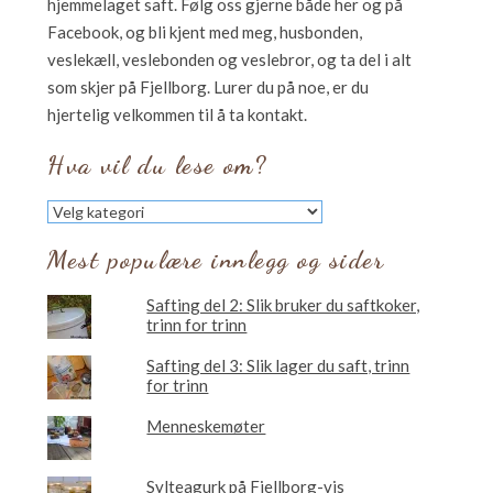
hjemmelaget saft. Følg oss gjerne både her og på
Facebook, og bli kjent med meg, husbonden,
veslekæll, veslebonden og veslebror, og ta del i alt
som skjer på Fjellborg. Lurer du på noe, er du
hjertelig velkommen til å ta kontakt.
Hva vil du lese om?
Hva
vil
du
Mest populære innlegg og sider
lese
om?
Safting del 2: Slik bruker du saftkoker,
trinn for trinn
Safting del 3: Slik lager du saft, trinn
for trinn
Menneskemøter
Sylteagurk på Fjellborg-vis