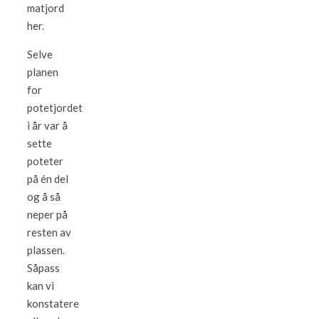
matjord
her.
Selve
planen
for
potetjordet
i år var å
sette
poteter
på én del
og å så
neper på
resten av
plassen.
Såpass
kan vi
konstatere