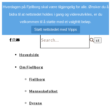
Hverdagen på Fjellborg skal være tilgjengelig for alle. Ønsker du å
bidra til at nettstedet holdes i gang og videreutvikles, er du
velkommen til å støtte med et valgfritt beløp.
Støtt nettstedet med Vipps
Hovedside
Om Fjellborg
Fjellborg
Menneskefolket
Dyrene