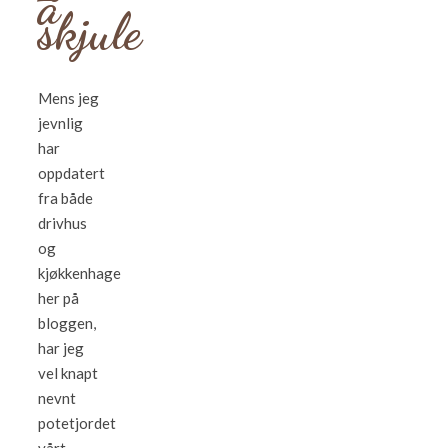
å
skjule
Mens jeg
jevnlig
har
oppdatert
fra både
drivhus
og
kjøkkenhage
her på
bloggen,
har jeg
vel knapt
nevnt
potetjordet