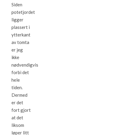
Siden
potetjordet
ligger
plassert i
ytterkant
av tomta
er jeg
ikke
nødvendigvis
forbi det
hele
tiden.
Dermed
er det
fort gjort
at det
liksom
løper litt