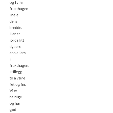
og fyller
frukthagen
i hele
dens
bredde.
Her er
jorda litt
dypere
enn ellers
i
frukthagen,
i tillegg
til å være
fet og fin.
Vi er
heldige
og har
god