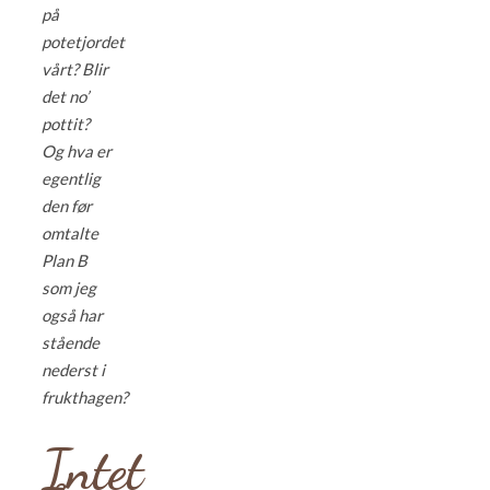
på
potetjordet
vårt? Blir
det no’
pottit?
Og hva er
egentlig
den før
omtalte
Plan B
som jeg
også har
stående
nederst i
frukthagen?
Intet