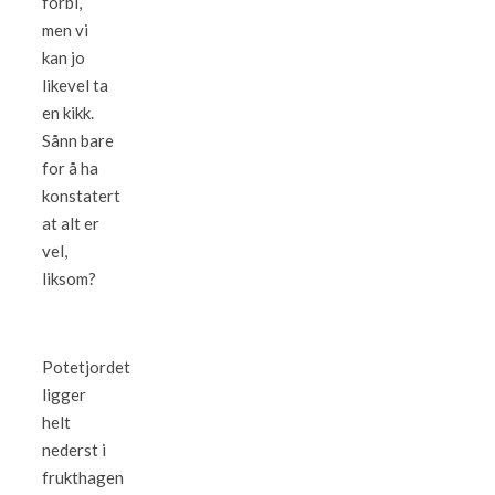
forbi,
men vi
kan jo
likevel ta
en kikk.
Sånn bare
for å ha
konstatert
at alt er
vel,
liksom?
Potetjordet
ligger
helt
nederst i
frukthagen