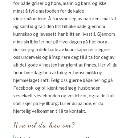
for både griser og høns, mann og barn, og ikke
minst å fylle matboden for de kalde
vintermånedene. Å forsyne seg av naturens matfat
og samtidig ta tiden litt tilbake både gjennom
kunnskap og levesett, har blitt en livsstil. Gjennom
mine skriblerier her på Hverdagen på Fjellborg,
ønsker jeg å dele både av kunnskapen vi tilegner
oss underveis og å inspirere deg til å ta for deg av
alt det gode vi nesten har glemt at finnes. Her vil du
finne hverdagsbetraktninger, hønsemøkk og
hjemmelaget saft. Følg oss gjerne både her og på
Facebook, og bli kjent med meg, husbonden,
veslekæll, veslebonden og veslebror, og ta del i alt
som skjer på Fjellborg. Lurer du på noe, er du
hjertelig velkommen til å ta kontakt.
Hva vil du lese om?
Hva