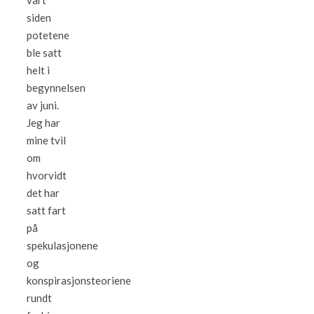
vårt
siden
potetene
ble satt
helt i
begynnelsen
av juni.
Jeg har
mine tvil
om
hvorvidt
det har
satt fart
på
spekulasjonene
og
konspirasjonsteoriene
rundt