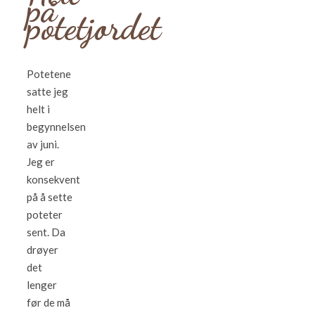
på
potetjordet
Potetene
satte jeg
helt i
begynnelsen
av juni.
Jeg er
konsekvent
på å sette
poteter
sent. Da
drøyer
det
lenger
før de må