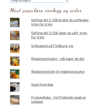
vil
du
Mest populære innlegg og sider
lese
om?
Safting del 2: Slik bruker du saftkoker,
trinn for trinn
Safting del 3: Slik lager du saft, trinn
for trinn
Sylteagurk på Fjellborg-vis
Ringblomstsalve - slik lager du det
Ringblomstolje til ringblomstsalve
Snart hverdag
Fromasjkake - forfriskende smak av
sommer