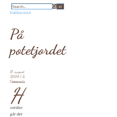
Sjølberging
På
potetjordet
17. august
2024
/
3
Comments
H
vordan
går det