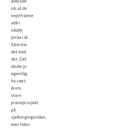
allerede
nå, at de
nepefrøene
aldri
nådde
jorda i år.
Sånn ble
det med
det. Det
skulle jo
egentlig
ha vært
årets
store
prøveprosjekt
på
sjølbergingssiden,
men tiden