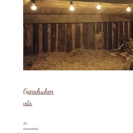
Gapahuken
vår
25.
november