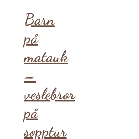
Barn
på
matauk
–
veslebror
på
sopptur