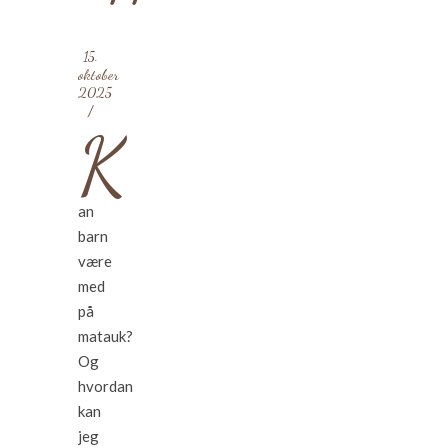
15.
oktober
2025
/
K
an
barn
være
med
på
matauk?
Og
hvordan
kan
jeg