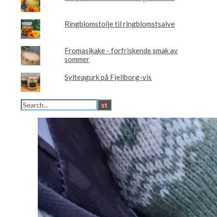
Ringblomstolje til ringblomstsalve
Fromasjkake - forfriskende smak av
sommer
Sylteagurk på Fjellborg-vis