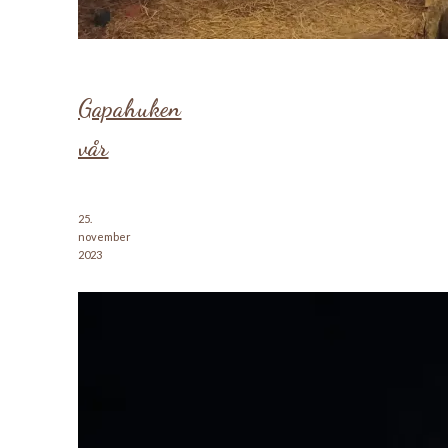
Gapahuken
vår
25.
november
2023