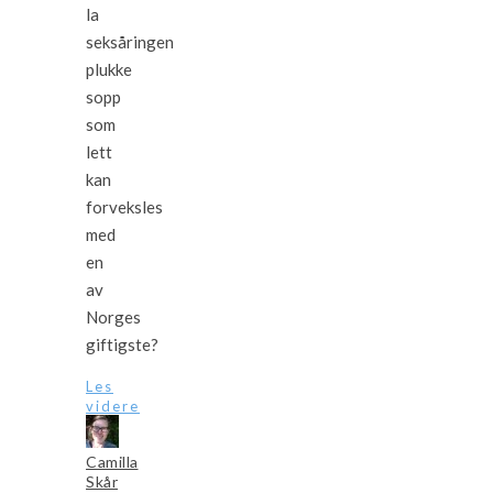
la
seksåringen
plukke
sopp
som
lett
kan
forveksles
med
en
av
Norges
giftigste?
Les
videre
Camilla
Skår