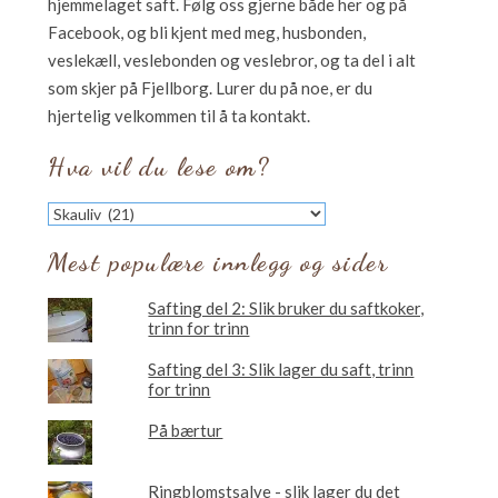
hjemmelaget saft. Følg oss gjerne både her og på
Facebook, og bli kjent med meg, husbonden,
veslekæll, veslebonden og veslebror, og ta del i alt
som skjer på Fjellborg. Lurer du på noe, er du
hjertelig velkommen til å ta kontakt.
Hva vil du lese om?
Hva
vil
du
Mest populære innlegg og sider
lese
om?
Safting del 2: Slik bruker du saftkoker,
trinn for trinn
Safting del 3: Slik lager du saft, trinn
for trinn
På bærtur
Ringblomstsalve - slik lager du det