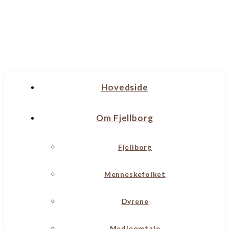
Hovedside
Om Fjellborg
Fjellborg
Menneskefolket
Dyrene
Medieomtale