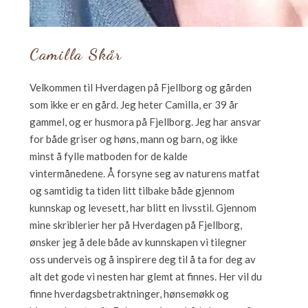
Camilla Skår
Velkommen til Hverdagen på Fjellborg og gården
som ikke er en gård. Jeg heter Camilla, er 39 år
gammel, og er husmora på Fjellborg. Jeg har ansvar
for både griser og høns, mann og barn, og ikke
minst å fylle matboden for de kalde
vintermånedene. Å forsyne seg av naturens matfat
og samtidig ta tiden litt tilbake både gjennom
kunnskap og levesett, har blitt en livsstil. Gjennom
mine skriblerier her på Hverdagen på Fjellborg,
ønsker jeg å dele både av kunnskapen vi tilegner
oss underveis og å inspirere deg til å ta for deg av
alt det gode vi nesten har glemt at finnes. Her vil du
finne hverdagsbetraktninger, hønsemøkk og