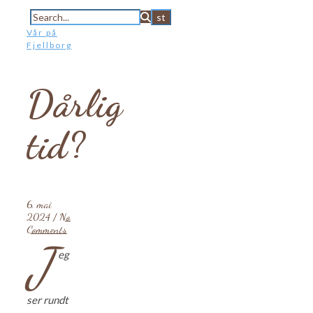
Vår på
Fjellborg
Dårlig
tid?
6. mai
2024
/
No
Comments
J
eg
ser rundt