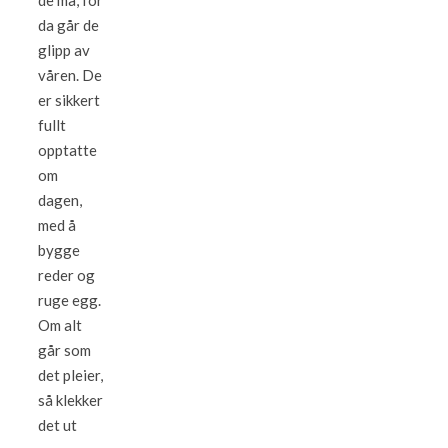
de må, for
da går de
glipp av
våren. De
er sikkert
fullt
opptatte
om
dagen,
med å
bygge
reder og
ruge egg.
Om alt
går som
det pleier,
så klekker
det ut