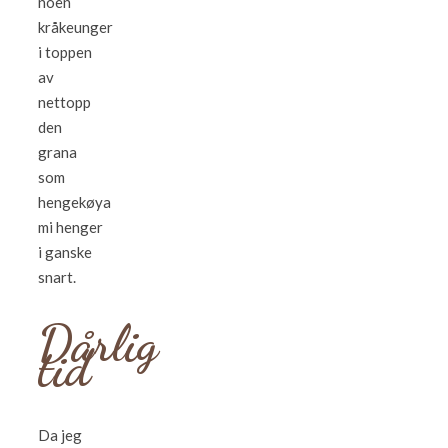
noen
kråkeunger
i toppen
av
nettopp
den
grana
som
hengekøya
mi henger
i ganske
snart.
Dårlig
tid
Da jeg