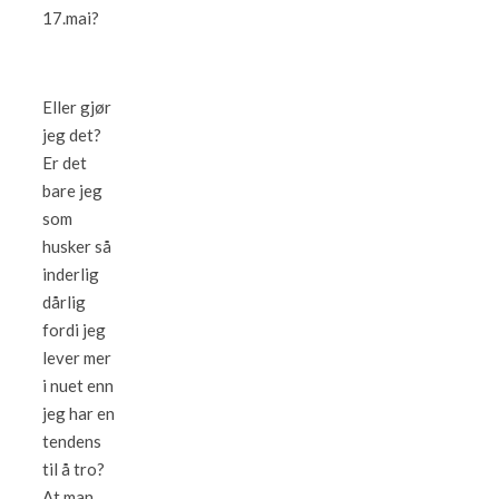
17.mai?
Eller gjør
jeg det?
Er det
bare jeg
som
husker så
inderlig
dårlig
fordi jeg
lever mer
i nuet enn
jeg har en
tendens
til å tro?
At man