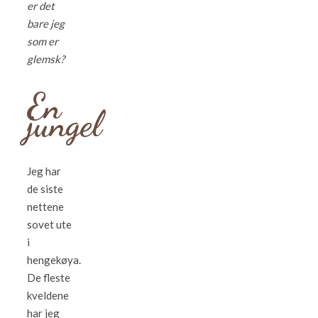
er det
bare jeg
som er
glemsk?
En
jungel
Jeg har
de siste
nettene
sovet ute
i
hengekøya.
De fleste
kveldene
har jeg