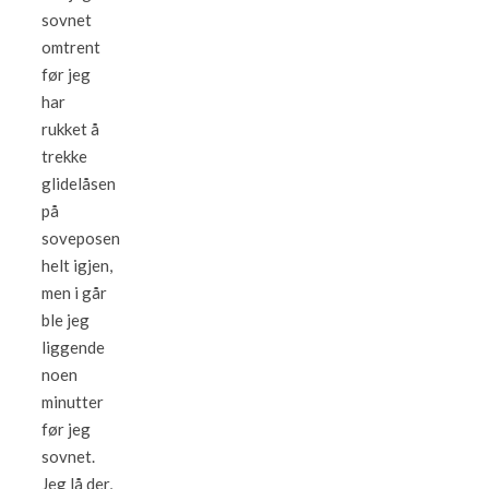
sovnet
omtrent
før jeg
har
rukket å
trekke
glidelåsen
på
soveposen
helt igjen,
men i går
ble jeg
liggende
noen
minutter
før jeg
sovnet.
Jeg lå der,