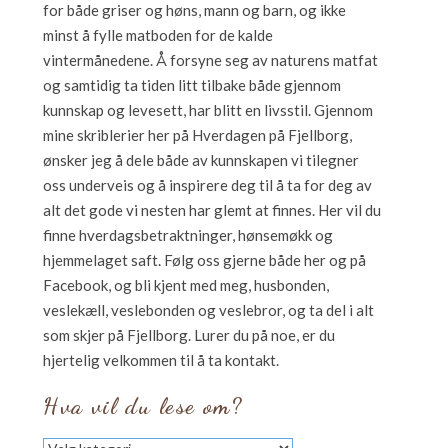
for både griser og høns, mann og barn, og ikke
minst å fylle matboden for de kalde
vintermånedene. Å forsyne seg av naturens matfat
og samtidig ta tiden litt tilbake både gjennom
kunnskap og levesett, har blitt en livsstil. Gjennom
mine skriblerier her på Hverdagen på Fjellborg,
ønsker jeg å dele både av kunnskapen vi tilegner
oss underveis og å inspirere deg til å ta for deg av
alt det gode vi nesten har glemt at finnes. Her vil du
finne hverdagsbetraktninger, hønsemøkk og
hjemmelaget saft. Følg oss gjerne både her og på
Facebook, og bli kjent med meg, husbonden,
veslekæll, veslebonden og veslebror, og ta del i alt
som skjer på Fjellborg. Lurer du på noe, er du
hjertelig velkommen til å ta kontakt.
Hva vil du lese om?
Hva