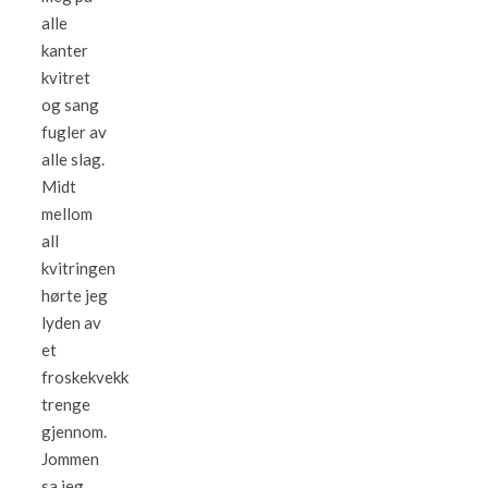
alle
kanter
kvitret
og sang
fugler av
alle slag.
Midt
mellom
all
kvitringen
hørte jeg
lyden av
et
froskekvekk
trenge
gjennom.
Jommen
sa jeg