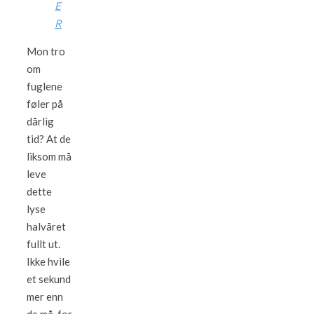
E
R
Mon tro
om
fuglene
føler på
dårlig
tid? At de
liksom må
leve
dette
lyse
halvåret
fullt ut.
Ikke hvile
et sekund
mer enn