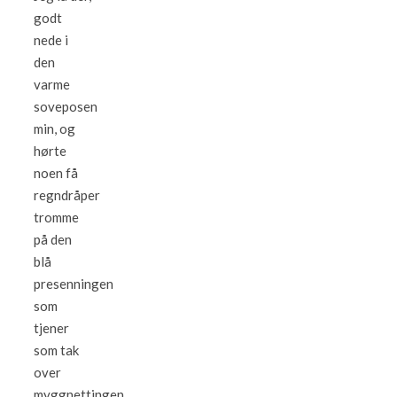
godt
nede i
den
varme
soveposen
min, og
hørte
noen få
regndråper
tromme
på den
blå
presenningen
som
tjener
som tak
over
myggnettingen.