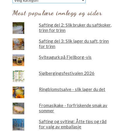
vil
du
Mest populære innlegg og sider
lese
om?
Safting del 2: Slik bruker du saftkoker,
trinn for trinn
Safting del 3: Slik lager du saft, trinn
for trinn
Sylteagurk på Fjellborg-vis
Sjølbergingsfestivalen 2026
Ringblomstsalve - slik lager du det
Fromasjkake - forfriskende smak av
sommer
Safting og sylting: Åtte tips og råd
for valg av emballasje