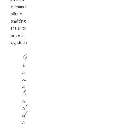
glemmer
sånne
småting
fra år til
år, rett
og slett?
G
r
a
n
s
k
u
d
d
e