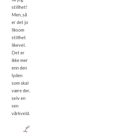
stillhet!
Men, så
er det jo
liksom
stillhet
likevel.
Det er
ikke mer
enn den
lyden
som skal
være der,
selv en
sen
vårkveld.
L