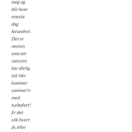
meg og
blir hver
eneste
dag
forundret.
Det er
nesten
som om
naturen
har dårlig
tid. Her
kommer
sommer’n
med
turbofart!
Er det
slik hvert
år, eller