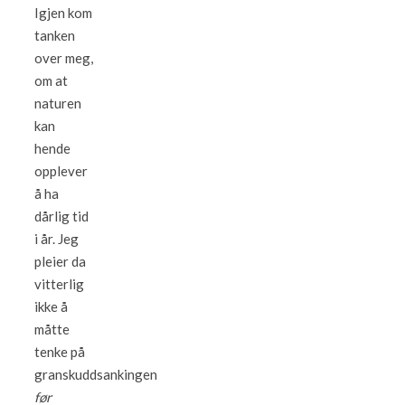
Igjen kom
tanken
over meg,
om at
naturen
kan
hende
opplever
å ha
dårlig tid
i år. Jeg
pleier da
vitterlig
ikke å
måtte
tenke på
granskuddsankingen
før