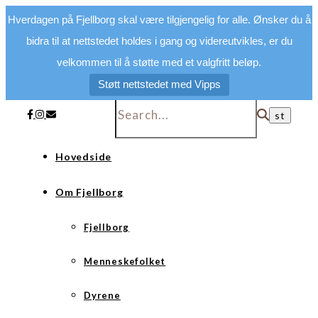
Hverdagen på Fjellborg skal være tilgjengelig for alle. Ønsker du å
bidra til at nettstedet holdes i gang og videreutvikles, er du
velkommen til å støtte med et valgfritt beløp.
Støtt nettstedet med Vipps
Hovedside
Om Fjellborg
Fjellborg
Menneskefolket
Dyrene