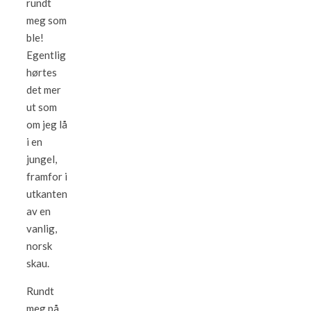
rundt
meg som
ble!
Egentlig
hørtes
det mer
ut som
om jeg lå
i en
jungel,
framfor i
utkanten
av en
vanlig,
norsk
skau.
Rundt
meg på