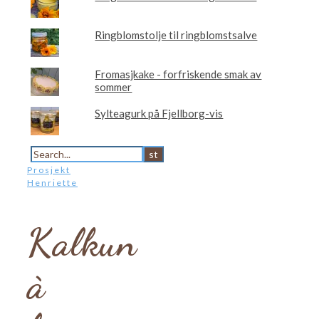
Ringblomstolje til ringblomstsalve
Fromasjkake - forfriskende smak av
sommer
Sylteagurk på Fjellborg-vis
Prosjekt
Henriette
Kalkun
à