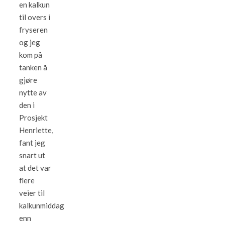
en kalkun
til overs i
fryseren
og jeg
kom på
tanken å
gjøre
nytte av
den i
Prosjekt
Henriette,
fant jeg
snart ut
at det var
flere
veier til
kalkunmiddag
enn