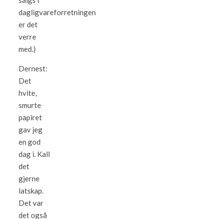
salgs i
dagligvareforretningen
er det
verre
med.)
Dernest:
Det
hvite,
smurte
papiret
gav jeg
en god
dag i. Kall
det
gjerne
latskap.
Det var
det også