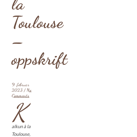
la
Toulouse
–
oppskrift
9. februar
2023
/
No
Comments
K
alkun à la
Toulouse,