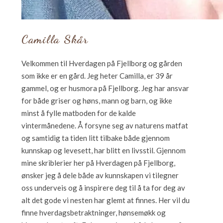
Camilla Skår
Velkommen til Hverdagen på Fjellborg og gården
som ikke er en gård. Jeg heter Camilla, er 39 år
gammel, og er husmora på Fjellborg. Jeg har ansvar
for både griser og høns, mann og barn, og ikke
minst å fylle matboden for de kalde
vintermånedene. Å forsyne seg av naturens matfat
og samtidig ta tiden litt tilbake både gjennom
kunnskap og levesett, har blitt en livsstil. Gjennom
mine skriblerier her på Hverdagen på Fjellborg,
ønsker jeg å dele både av kunnskapen vi tilegner
oss underveis og å inspirere deg til å ta for deg av
alt det gode vi nesten har glemt at finnes. Her vil du
finne hverdagsbetraktninger, hønsemøkk og