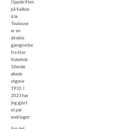
Oppskriften
på Kalkun
à la
Toulouse
er en
direkte
gjengivelse
fra Stor
Kokebok
10ende
økede
utgave
1932. I
2023 har
jeg gjort
et par
endringer:
For det