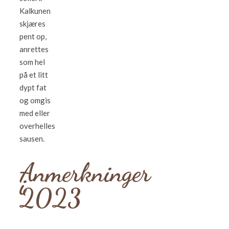
Kalkunen
skjæres
pent op,
anrettes
som hel
på et litt
dypt fat
og omgis
med eller
overhelles
sausen.
Anmerkninger
i
2023