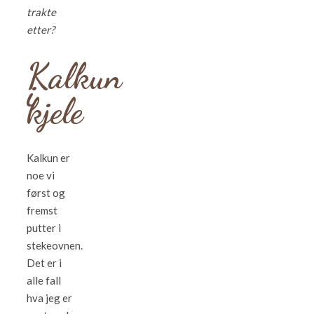
trakte
etter?
Kalkun
i
kjele
Kalkun er
noe vi
først og
fremst
putter i
stekeovnen.
Det er i
alle fall
hva jeg er