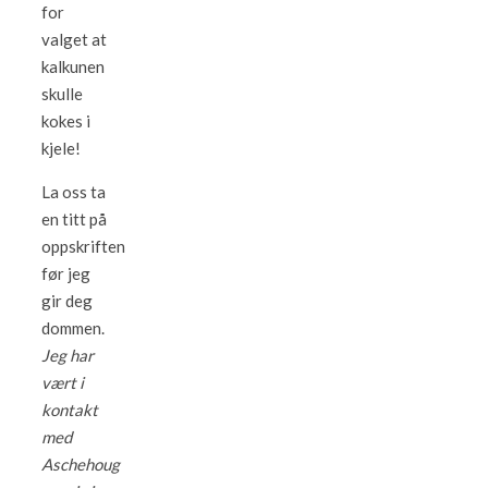
for
valget at
kalkunen
skulle
kokes i
kjele!
La oss ta
en titt på
oppskriften
før jeg
gir deg
dommen.
Jeg har
vært i
kontakt
med
Aschehoug