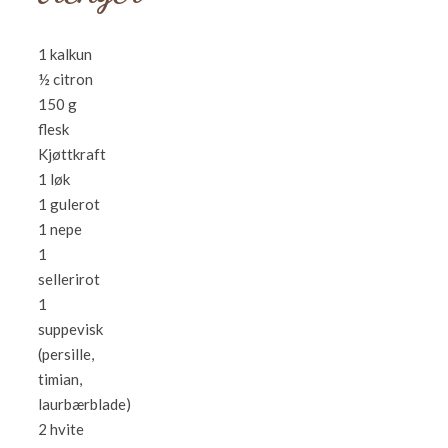
1 kalkun
½ citron
150 g
flesk
Kjøttkraft
1 løk
1 gulerot
1 nepe
1
sellerirot
1
suppevisk
(persille,
timian,
laurbærblade)
2 hvite