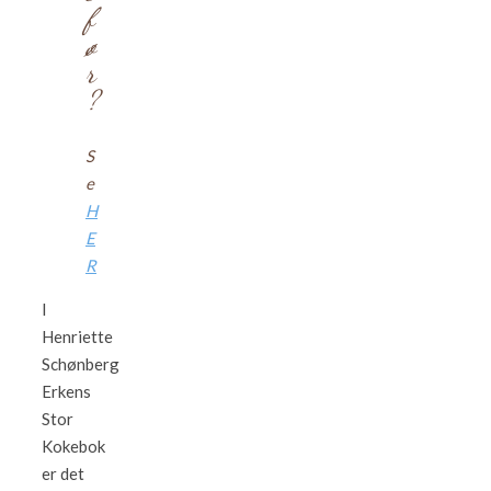
f
ø
r
?
S
e
H
E
R
I
Henriette
Schønberg
Erkens
Stor
Kokebok
er det