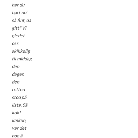
har du
hørt no’
så fint, da
gitt? Vi
gledet
oss
skikkelig
til middag
den
dagen
den
retten
stod på
lista. Så,
kokt
kalkun,
var det
noe å