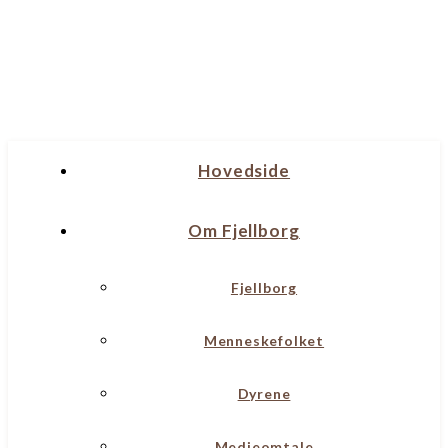
Hovedside
Om Fjellborg
Fjellborg
Menneskefolket
Dyrene
Medieomtale