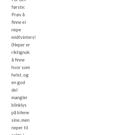
første:
Prøv å
finne ei
nepe
midtvinters!
(Neper er
riktignok
å finne
hvor som
helst, og
en god
del
mangler
blinklys
på bilene
sine, men
neper til