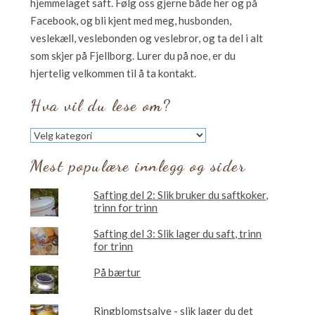
hjemmelaget saft. Følg oss gjerne både her og på
Facebook, og bli kjent med meg, husbonden,
veslekæll, veslebonden og veslebror, og ta del i alt
som skjer på Fjellborg. Lurer du på noe, er du
hjertelig velkommen til å ta kontakt.
Hva vil du lese om?
Hva
vil
du
Mest populære innlegg og sider
lese
om?
Safting del 2: Slik bruker du saftkoker,
trinn for trinn
Safting del 3: Slik lager du saft, trinn
for trinn
På bærtur
Ringblomstsalve - slik lager du det