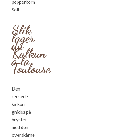
pepperkorn
Salt
Slik
lager
du
Kalkun
à la
Toulouse
Den
rensede
kalkun
gnides på
brystet
med den
overskårne