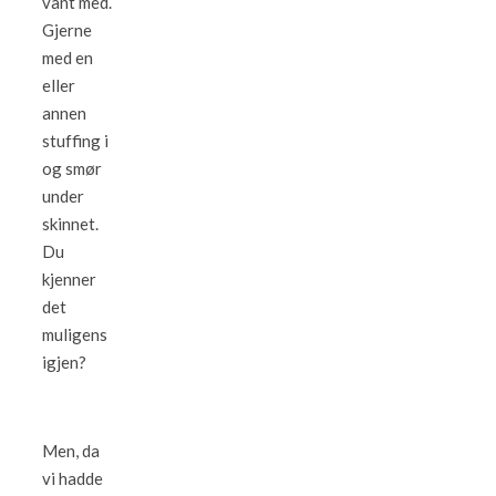
vant med.
Gjerne
med en
eller
annen
stuffing i
og smør
under
skinnet.
Du
kjenner
det
muligens
igjen?
Men, da
vi hadde