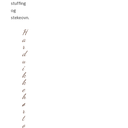
stuffing
og
stekeovn.
H
a
r
d
u
i
k
k
e
h
ø
r
t
o