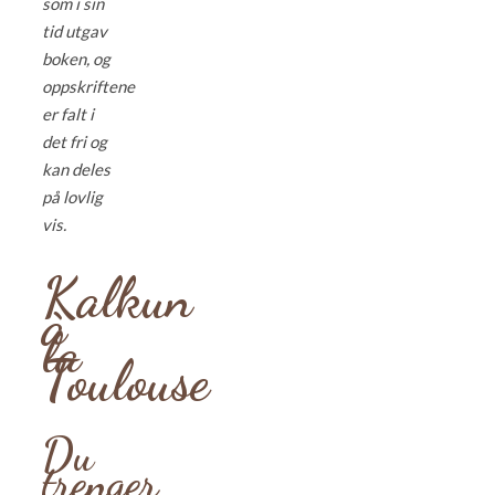
som i sin
tid utgav
boken, og
oppskriftene
er falt i
det fri og
kan deles
på lovlig
vis.
Kalkun
à
la
Toulouse
Du
trenger