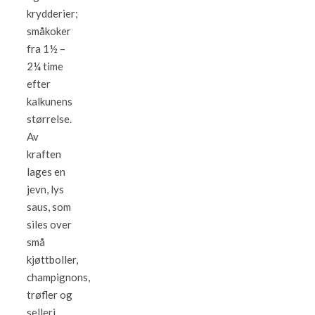
krydderier;
småkoker
fra 1½ –
2¼ time
efter
kalkunens
størrelse.
Av
kraften
lages en
jevn, lys
saus, som
siles over
små
kjøttboller,
champignons,
trøfler og
selleri.