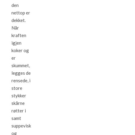
den
nettop er
dekket.
Når
kraften
igjen
koker og
er
skummet,
legges de
rensede, i
store
stykker
skårne
røtter i
samt
suppevisk
og