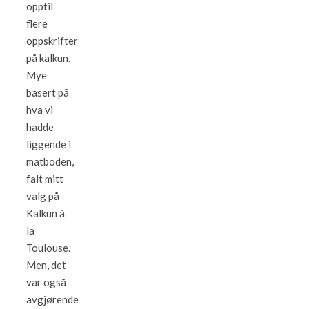
opptil
flere
oppskrifter
på kalkun.
Mye
basert på
hva vi
hadde
liggende i
matboden,
falt mitt
valg på
Kalkun à
la
Toulouse.
Men, det
var også
avgjørende