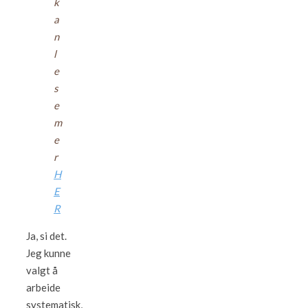
k
a
n
l
e
s
e
m
e
r
H
E
R
Ja, si det.
Jeg kunne
valgt å
arbeide
systematisk,