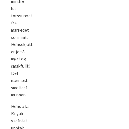
mindre
har
forsvunnet
fra
markedet
som mat.
Hønsekjøtt
er jo så
mørt og
smakfullt!
Det
nærmest
smelter i
munnen.
Høns à la
Royale
var intet
unntak.