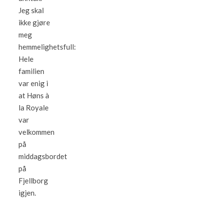
Jeg skal
ikke gjøre
meg
hemmelighetsfull:
Hele
familien
var enig i
at Høns à
la Royale
var
velkommen
på
middagsbordet
på
Fjellborg
igjen.