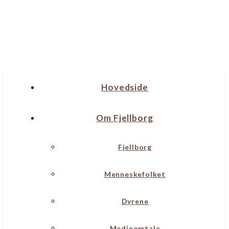
Hovedside
Om Fjellborg
Fjellborg
Menneskefolket
Dyrene
Medieomtale