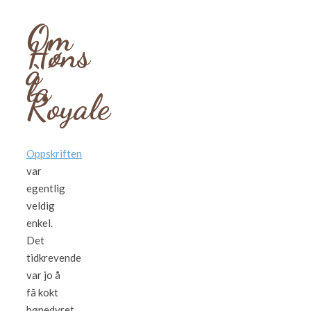
Om
Høns
à
la
Royale
Oppskriften
var
egentlig
veldig
enkel.
Det
tidkrevende
var jo å
få kokt
hønedyret,