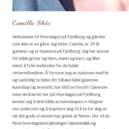
Camilla Skår
Velkommen til Hverdagen på Fjellborg og gården
som ikke er en gård. Jeg heter Camilla, er 39 år
gammel, og er husmora på Fjellborg. Jeg har ansvar
for både griser og høns, mann og barn, og ikke
minst å fylle matboden for de kalde
vintermånedene. Å forsyne seg av naturens matfat
og samtidig ta tiden litt tilbake både gjennom
kunnskap og levesett, har blitt en livsstil. Gjennom
mine skriblerier her på Hverdagen på Fjellborg,
ønsker jeg å dele både av kunnskapen vi tilegner
oss underveis og å inspirere deg til å ta for deg av
alt det gode vi nesten har glemt at finnes. Her vil du
finne hverdagsbetraktninger, hønsemøkk og