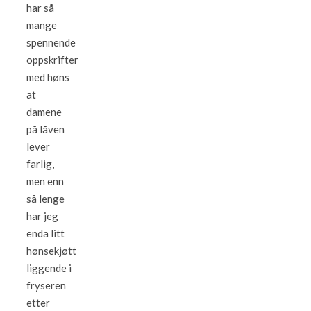
har så
mange
spennende
oppskrifter
med høns
at
damene
på låven
lever
farlig,
men enn
så lenge
har jeg
enda litt
hønsekjøtt
liggende i
fryseren
etter