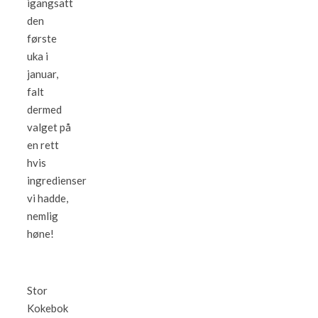
igangsatt
den
første
uka i
januar,
falt
dermed
valget på
en rett
hvis
ingredienser
vi hadde,
nemlig
høne!
Stor
Kokebok