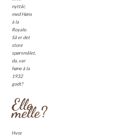
nyttår,
med Høns
à la
Royale.
Så er det
store
spørsmålet,
da, var
høne à la
1932
godt?
Elle
melle?
Hvor