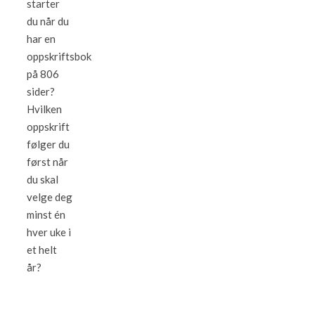
starter
du når du
har en
oppskriftsbok
på 806
sider?
Hvilken
oppskrift
følger du
først når
du skal
velge deg
minst én
hver uke i
et helt
år?