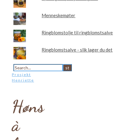
Menneskemøter
Ringblomstolje til ringblomstsalve
Ringblomstsalve - slik lager du det
Prosjekt
Henriette
Høns
à