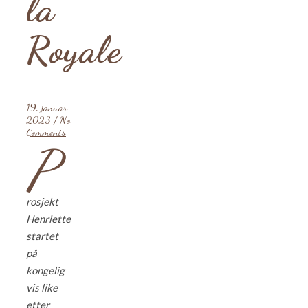
la
Royale
19. januar
2023
/
No
Comments
P
rosjekt
Henriette
startet
på
kongelig
vis like
etter