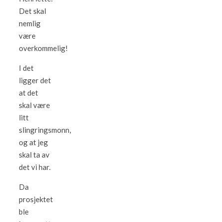
Det skal
nemlig
være
overkommelig!
I det
ligger det
at det
skal være
litt
slingringsmonn,
og at jeg
skal ta av
det vi har.
Da
prosjektet
ble