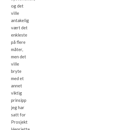
og det
ville
antakelig
vært det
enkleste
på flere
måter,
men det
ville
bryte
med et
annet
viktig
prinsipp
jeg har
satt for
Prosjekt
Henriette.