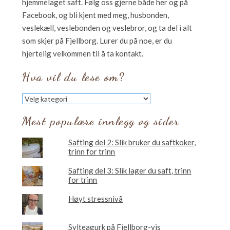
hjemmelaget saft. Følg oss gjerne både her og på
Facebook, og bli kjent med meg, husbonden,
veslekæll, veslebonden og veslebror, og ta del i alt
som skjer på Fjellborg. Lurer du på noe, er du
hjertelig velkommen til å ta kontakt.
Hva vil du lese om?
Hva
vil
du
Mest populære innlegg og sider
lese
om?
Safting del 2: Slik bruker du saftkoker,
trinn for trinn
Safting del 3: Slik lager du saft, trinn
for trinn
Høyt stressnivå
Sylteagurk på Fjellborg-vis