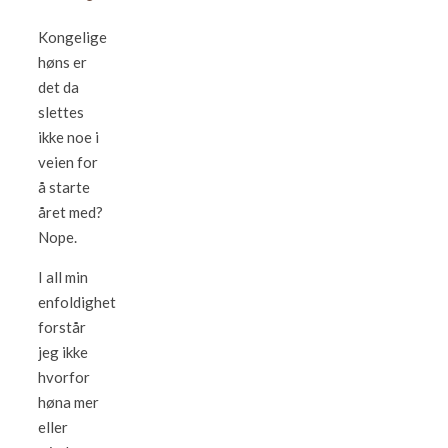
Kongelige
høns er
det da
slettes
ikke noe i
veien for
å starte
året med?
Nope.
I all min
enfoldighet
forstår
jeg ikke
hvorfor
høna mer
eller