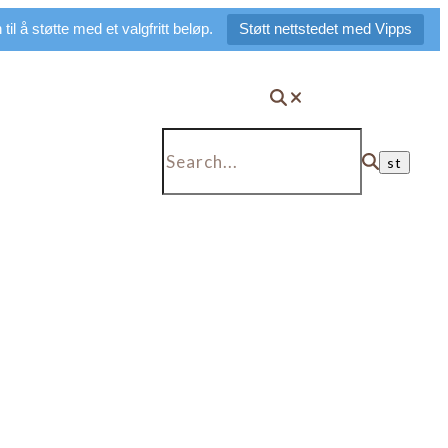
il å støtte med et valgfritt beløp.
Støtt nettstedet med Vipps