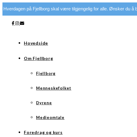
Hverdagen på Fjellborg skal være tilgjengelig for alle. Ønsker du å bi
Hovedside
Om Fjellborg
Fjellborg
Menneskefolket
Dyrene
Medieomtale
Foredrag og kurs