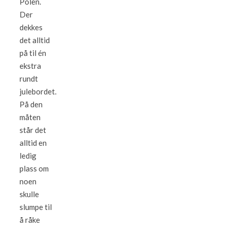
Polen.
Der
dekkes
det alltid
på til én
ekstra
rundt
julebordet.
På den
måten
står det
alltid en
ledig
plass om
noen
skulle
slumpe til
å råke