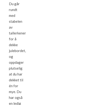
Du går
rundt
med
stabelen
av
tallerkener
for å
dekke
julebordet,
og
oppdager
plutselig
at du har
dekket til
én for
mye. Du
har også
en ledig