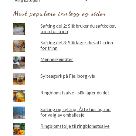
vil
du
Mest populære innlegg og sider
lese
om?
Safting del 2: Slik bruker du saftkoker,
trinn for trinn
Safting del 3: Slik lager du saft, trinn
for trinn
Menneskemøter
Sylteagurk på Fjellborg-vis
Ringblomstsalve - slik lager du det
Safting og sylting: Åtte tips og råd
for valg av emballasje
Ringblomstolje til ringblomstsalve