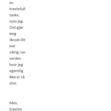
en
trøstefull
tanke,
syns jeg.
Det gjør
meg
liksom litt
mer
viktig i en
verden
hvor jeg
egentlig
ikke er så
stor.
Men,
trøsten