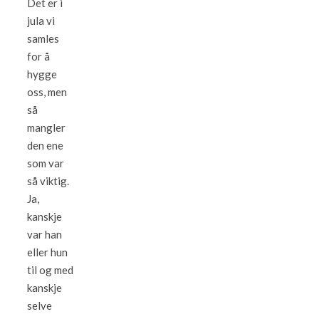
Det er i
jula vi
samles
for å
hygge
oss, men
så
mangler
den ene
som var
så viktig.
Ja,
kanskje
var han
eller hun
til og med
kanskje
selve