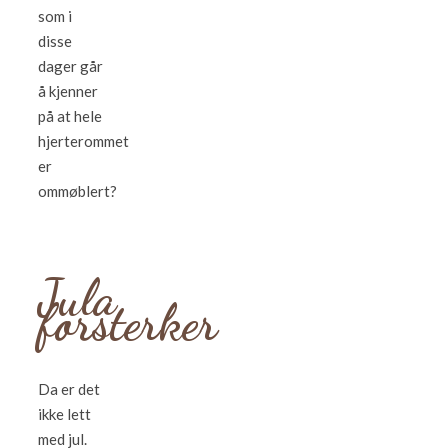
som i
disse
dager går
å kjenner
på at hele
hjerterommet
er
ommøblert?
Jula
forsterker
Da er det
ikke lett
med jul.