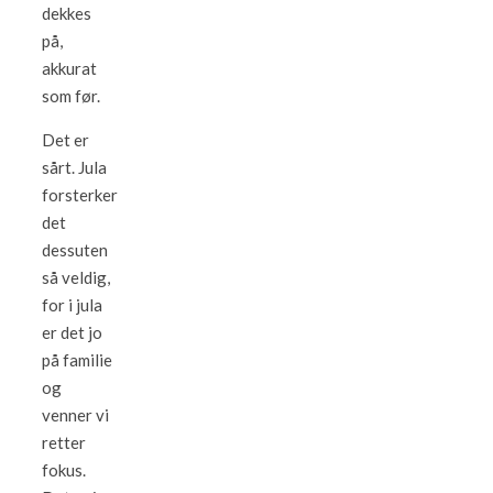
dekkes
på,
akkurat
som før.
Det er
sårt. Jula
forsterker
det
dessuten
så veldig,
for i jula
er det jo
på familie
og
venner vi
retter
fokus.