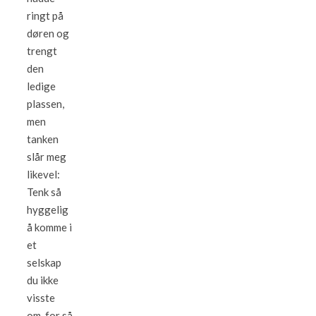
ringt på
døren og
trengt
den
ledige
plassen,
men
tanken
slår meg
likevel:
Tenk så
hyggelig
å komme i
et
selskap
du ikke
visste
om, for så