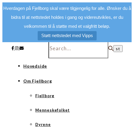
Hverdagen på Fjellborg skal være tilgjengelig for alle. Ønsker du å
bidra til at nettstedet holdes i gang og videreutvikles, er du
velkommen til å støtte med et valgfritt beløp.
Støtt nettstedet med Vipps
Hovedside
Om Fjellborg
Fjellborg
Menneskefolket
Dyrene