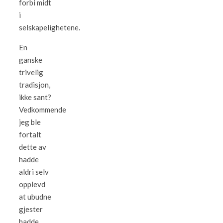
forbi midt
i
selskapelighetene.
En
ganske
trivelig
tradisjon,
ikke sant?
Vedkommende
jeg ble
fortalt
dette av
hadde
aldri selv
opplevd
at ubudne
gjester
hadde