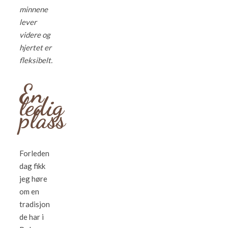
minnene
lever
videre og
hjertet er
fleksibelt.
En
ledig
plass
Forleden
dag fikk
jeg høre
om en
tradisjon
de har i