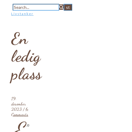
Livstanker
En
ledig
plass
19.
desember
2023
/
6
Comments
E
n