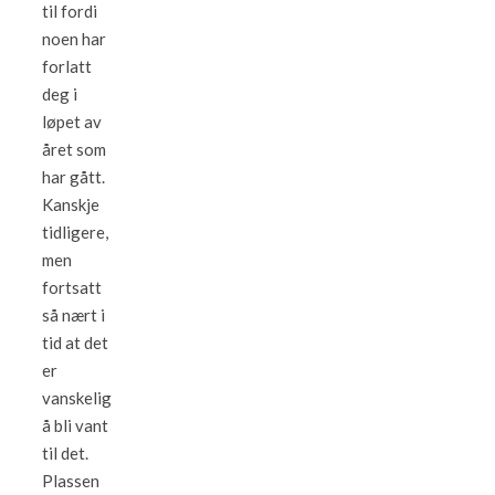
til fordi
noen har
forlatt
deg i
løpet av
året som
har gått.
Kanskje
tidligere,
men
fortsatt
så nært i
tid at det
er
vanskelig
å bli vant
til det.
Plassen