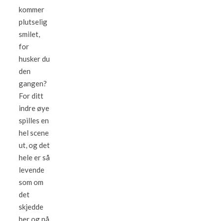
kommer
plutselig
smilet,
for
husker du
den
gangen?
For ditt
indre øye
spilles en
hel scene
ut, og det
hele er så
levende
som om
det
skjedde
her og nå.