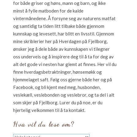
for både griser og høns, mann og barn, og ikke
minst å fylle matboden for de kalde
vintermånedene. Å forsyne seg av naturens matfat
og samtidig ta tiden litt tilbake både gjennom
kunnskap og levesett, har blitt en livsstil. Gjennom
mine skriblerier her på Hverdagen på Fjellborg,
ønsker jeg å dele både av kunnskapen vi tilegner
oss underveis og å inspirere deg til å ta for deg av
alt det gode vi nesten har glemt at finnes. Her vil du
finne hverdagsbetraktninger, hønsemøkk og
hjemmelaget saft. Følg oss gjerne både her og på
Facebook, og bli kjent med meg, husbonden,
veslekæll, veslebonden og veslebror, og ta del i alt
som skjer på Fjellborg. Lurer du på noe, er du
hjertelig velkommen til å ta kontakt.
Hva vil du lese om?
Hva