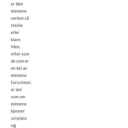
er ikke
minnene
verken så
sterke
eller
klare.
Men,
etter som
de som er
en del av
minnene
forsvinner,
er det
som om
minnene
kjenner
sin
plass
og