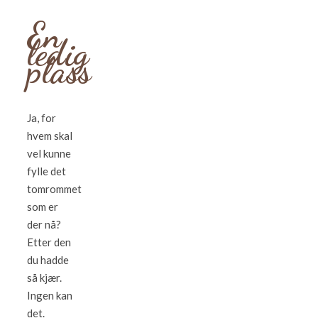
En
ledig
plass
Ja, for
hvem skal
vel kunne
fylle det
tomrommet
som er
der nå?
Etter den
du hadde
så kjær.
Ingen kan
det.