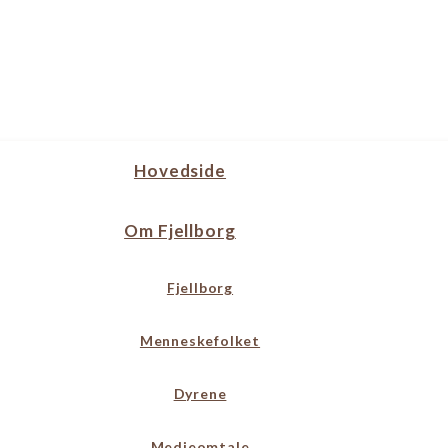
Hovedside
Om Fjellborg
Fjellborg
Menneskefolket
Dyrene
Medieomtale