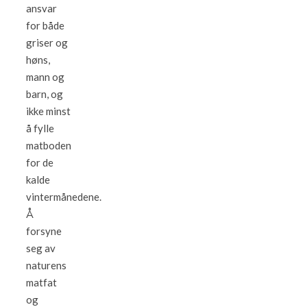
ansvar
for både
griser og
høns,
mann og
barn, og
ikke minst
å fylle
matboden
for de
kalde
vintermånedene.
Å
forsyne
seg av
naturens
matfat
og