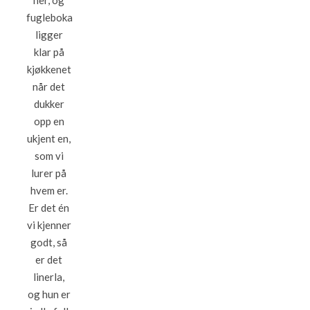
her, og
fugleboka
ligger
klar på
kjøkkenet
når det
dukker
opp en
ukjent en,
som vi
lurer på
hvem er.
Er det én
vi kjenner
godt, så
er det
linerla,
og hun er