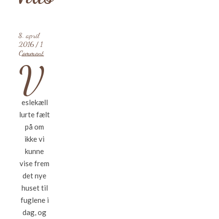
8. april
2016
/
1
Comment
V
eslekæll
lurte fælt
på om
ikke vi
kunne
vise frem
det nye
huset til
fuglene i
dag, og