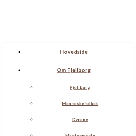
Hovedside
Om Fjellborg
Fjellborg
Menneskefolket
Dyrene
Medieomtale