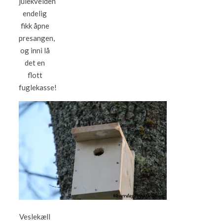
julekvelden
endelig
fikk åpne
presangen,
og inni lå
det en
flott
fuglekasse!
Veslekæll