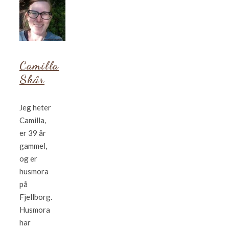
Camilla
Skår
Jeg heter
Camilla,
er 39 år
gammel,
og er
husmora
på
Fjellborg.
Husmora
har