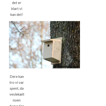
det er
klart vi
kan det!
Dere kan
tro vi var
spent, da
veslekæll
noen