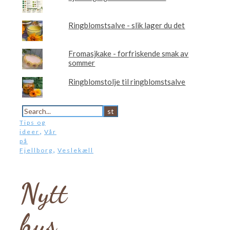
Ringblomstsalve - slik lager du det
Fromasjkake - forfriskende smak av
sommer
Ringblomstolje til ringblomstsalve
Tips og
,
ideer
Vår
på
,
Fjellborg
Veslekæll
Nytt
hus