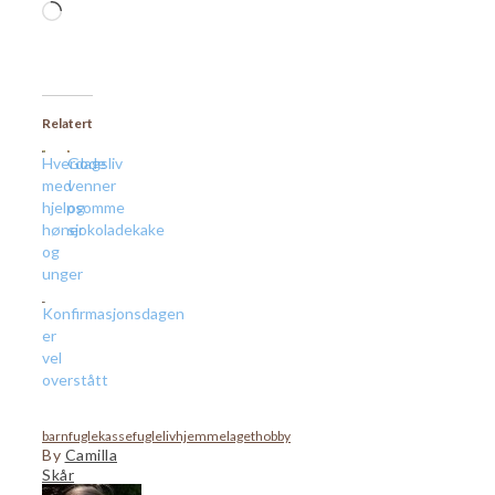
Laster
inn...
Relatert
Hverdagsliv
Gode
med
venner
hjelpsomme
og
høner
sjokoladekake
og
unger
Konfirmasjonsdagen
er
vel
overstått
barn
fuglekasse
fugleliv
hjemmelaget
hobby
By
Camilla
Skår