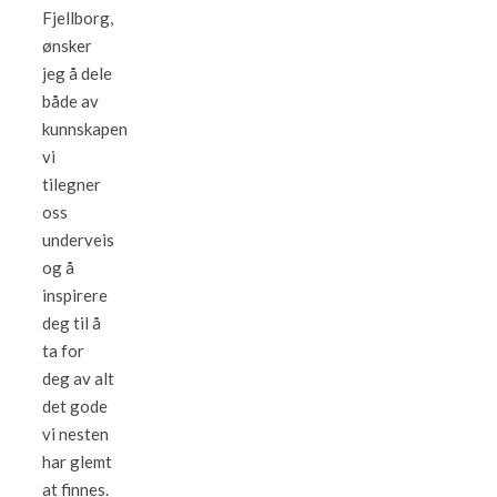
Fjellborg,
ønsker
jeg å dele
både av
kunnskapen
vi
tilegner
oss
underveis
og å
inspirere
deg til å
ta for
deg av alt
det gode
vi nesten
har glemt
at finnes.