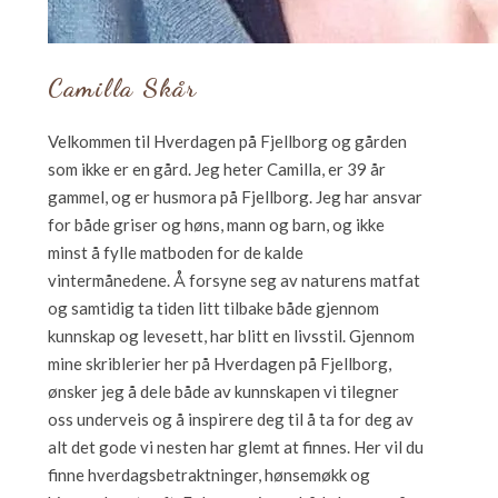
Camilla Skår
Velkommen til Hverdagen på Fjellborg og gården
som ikke er en gård. Jeg heter Camilla, er 39 år
gammel, og er husmora på Fjellborg. Jeg har ansvar
for både griser og høns, mann og barn, og ikke
minst å fylle matboden for de kalde
vintermånedene. Å forsyne seg av naturens matfat
og samtidig ta tiden litt tilbake både gjennom
kunnskap og levesett, har blitt en livsstil. Gjennom
mine skriblerier her på Hverdagen på Fjellborg,
ønsker jeg å dele både av kunnskapen vi tilegner
oss underveis og å inspirere deg til å ta for deg av
alt det gode vi nesten har glemt at finnes. Her vil du
finne hverdagsbetraktninger, hønsemøkk og