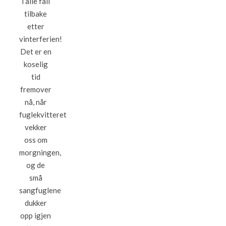
i alle fall
tilbake
etter
vinterferien!
Det er en
koselig
tid
fremover
nå, når
fuglekvitteret
vekker
oss om
morgningen,
og de
små
sangfuglene
dukker
opp igjen