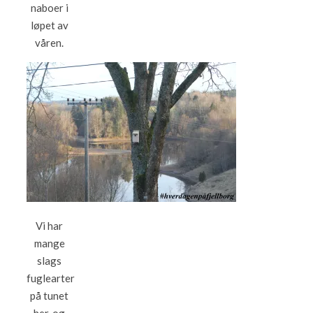
naboer i
løpet av
våren.
Vi har
mange
slags
fuglearter
på tunet