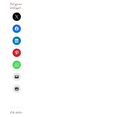
Del gjerne
innlegget:
Lik dette: