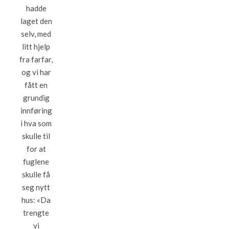
hadde
laget den
selv, med
litt hjelp
fra farfar,
og vi har
fått en
grundig
innføring
i hva som
skulle til
for at
fuglene
skulle få
seg nytt
hus: «Da
trengte
vi