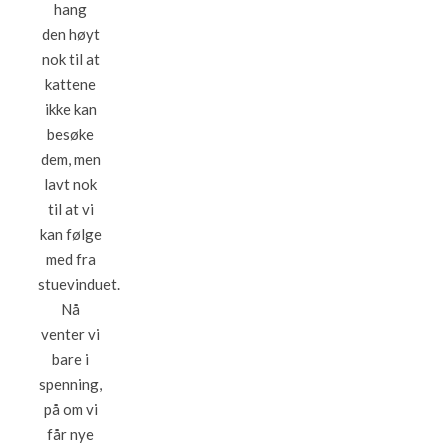
hang
den høyt
nok til at
kattene
ikke kan
besøke
dem, men
lavt nok
til at vi
kan følge
med fra
stuevinduet.
Nå
venter vi
bare i
spenning,
på om vi
får nye