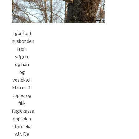
I går fant
husbonden
frem
stigen,
og han
og
veslekæll
klatret til
topps, og
fikk
fuglekassa
opp i den
store eka
vår. De