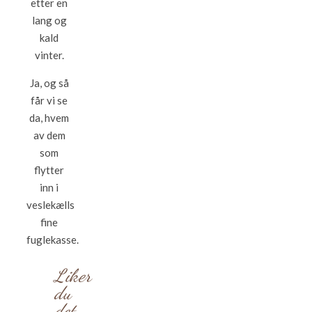
etter en
lang og
kald
vinter.
Ja, og så
får vi se
da, hvem
av dem
som
flytter
inn i
veslekælls
fine
fuglekasse.
Liker
du
det