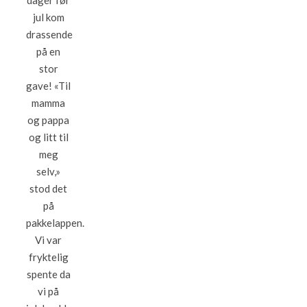
dager før
jul kom
drassende
på en
stor
gave! «Til
mamma
og pappa
og litt til
meg
selv,»
stod det
på
pakkelappen.
Vi var
fryktelig
spente da
vi på