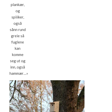
plankær,
og
spiiiker,
også
sånn rund
greie så
fuglene
kan
komme
seg ut og
inn, også
hammær…»