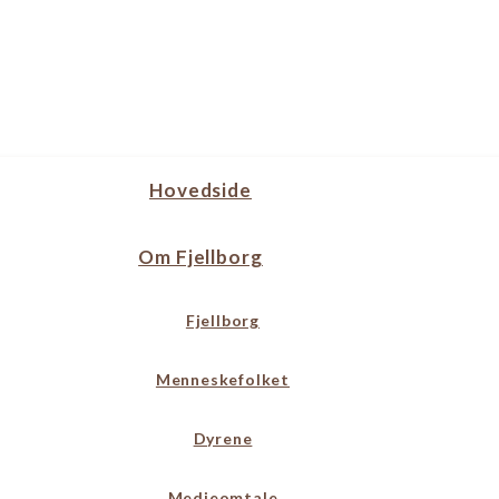
Hovedside
Om Fjellborg
Fjellborg
Menneskefolket
Dyrene
Medieomtale