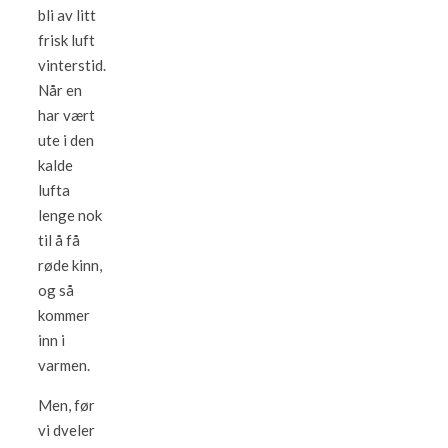
bli av litt
frisk luft
vinterstid.
Når en
har vært
ute i den
kalde
lufta
lenge nok
til å få
røde kinn,
og så
kommer
inn i
varmen.
Men, før
vi dveler