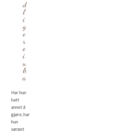
d
l
i
g
e
r
e
i
u
k
a
Har hun
hatt
annet å
gjøre, har
hun
sørget