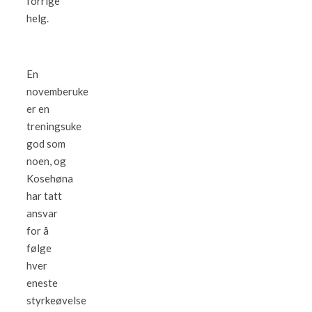
forrige
helg.
En
novemberuke
er en
treningsuke
god som
noen, og
Kosehøna
har tatt
ansvar
for å
følge
hver
eneste
styrkeøvelse