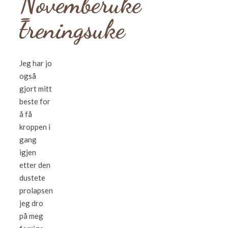
Novemberuke
=
treningsuke
Jeg har jo
også
gjort mitt
beste for
å få
kroppen i
gang
igjen
etter den
dustete
prolapsen
jeg dro
på meg