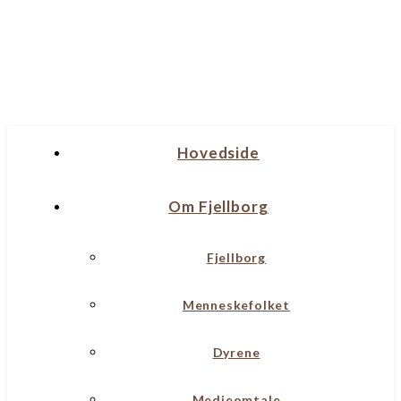
Hovedside
Om Fjellborg
Fjellborg
Menneskefolket
Dyrene
Medieomtale