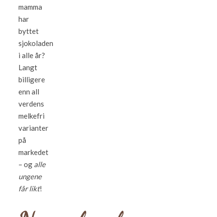
mamma
har
byttet
sjokoladen
i alle år?
Langt
billigere
enn all
verdens
melkefri
varianter
på
markedet
– og
alle
ungene
får likt
!