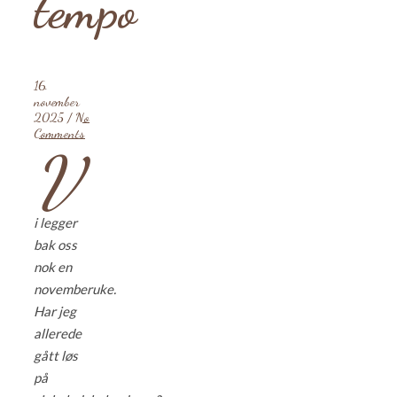
tempo
16.
november
2025
/
No
Comments
V
i legger
bak oss
nok en
novemberuke.
Har jeg
allerede
gått løs
på