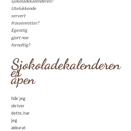
sjokoladekalenderen?
Utelukkende
servert
frossenretter?
Egentlig
gjort noe
fornuftig?
Sjokoladekalenderen
er
åpen
Når jeg
skriver
dette, har
jeg
akkurat