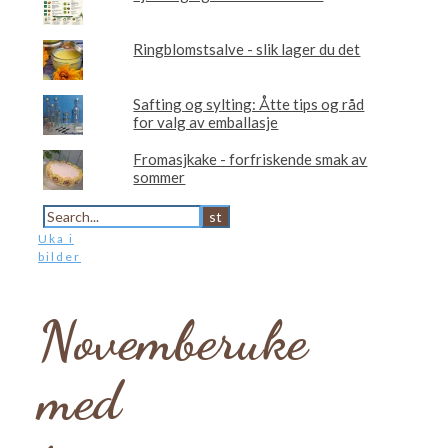
Ringblomstsalve - slik lager du det
Safting og sylting: Åtte tips og råd
for valg av emballasje
Fromasjkake - forfriskende smak av
sommer
Uka i
bilder
Novemberuke
med