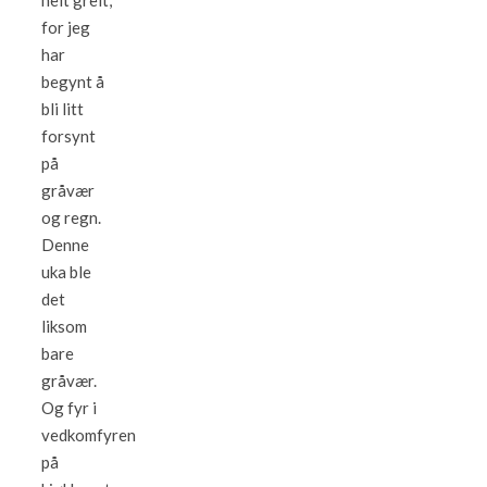
helt greit,
for jeg
har
begynt å
bli litt
forsynt
på
gråvær
og regn.
Denne
uka ble
det
liksom
bare
gråvær.
Og fyr i
vedkomfyren
på