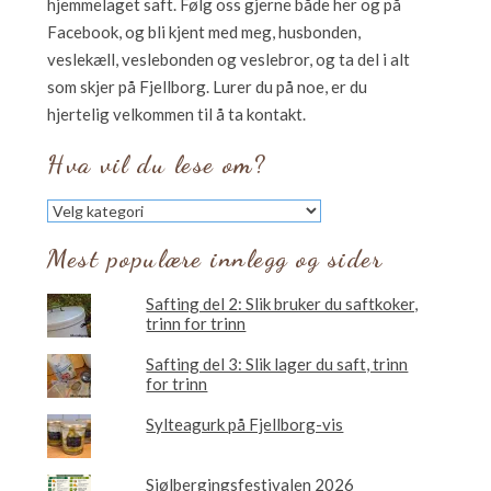
hjemmelaget saft. Følg oss gjerne både her og på
Facebook, og bli kjent med meg, husbonden,
veslekæll, veslebonden og veslebror, og ta del i alt
som skjer på Fjellborg. Lurer du på noe, er du
hjertelig velkommen til å ta kontakt.
Hva vil du lese om?
Hva
vil
du
Mest populære innlegg og sider
lese
om?
Safting del 2: Slik bruker du saftkoker,
trinn for trinn
Safting del 3: Slik lager du saft, trinn
for trinn
Sylteagurk på Fjellborg-vis
Sjølbergingsfestivalen 2026