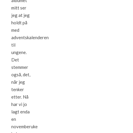
albumet
mitt ser
jeg at jeg
holdt på
med
adventskalenderen
til
ungene.
Det
stemmer
også, det,
når jeg
tenker
etter. Nå
har vi jo
lagt enda
en
novemberuke