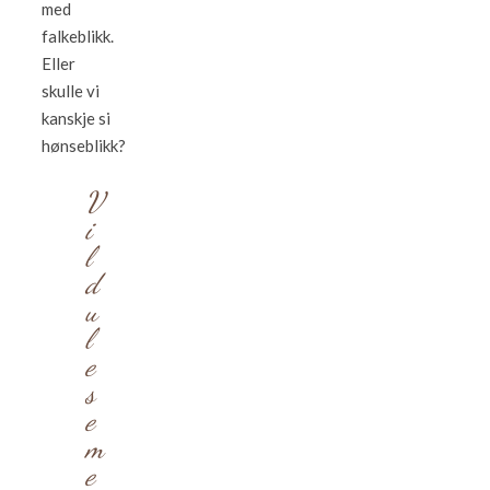
med
falkeblikk.
Eller
skulle vi
kanskje si
hønseblikk?
V
i
l
d
u
l
e
s
e
m
e