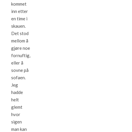
kommet
inn etter
en time i
skauen.
Det stod
mellom å
gjøre noe
fornuftig,
eller å
sovne på
sofaen.
Jeg
hadde
helt
glemt
hvor
sigen
man kan