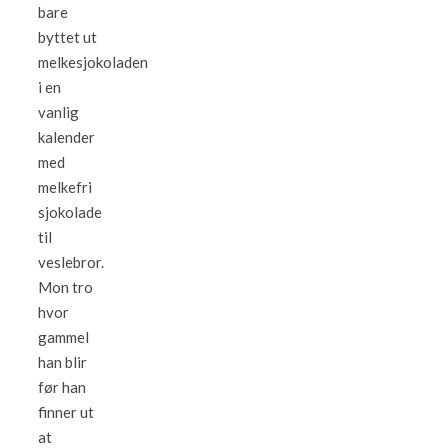
bare
byttet ut
melkesjokoladen
i en
vanlig
kalender
med
melkefri
sjokolade
til
veslebror.
Mon tro
hvor
gammel
han blir
før han
finner ut
at