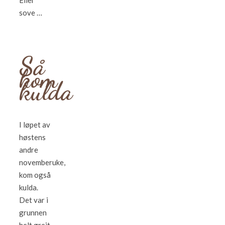
Eller
sove …
Så
kom
kulda
I løpet av
høstens
andre
novemberuke,
kom også
kulda.
Det var i
grunnen