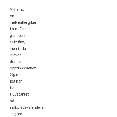
Vi har jo
en
melkeallergiker
i hus. Det
går stort
sett fint,
men i jula
krever
det litt
oppfinnsomhet.
Og nei,
jeg har
ikke
tjuvstartet
på
sjokoladekalenderen.
Jeg har