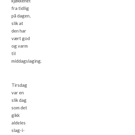
kjøkkenet
fra tidlig
på dagen,
slik at
den har
vært god
og varm
til
middagslaging.
Tirsdag
var en
slik dag
som det
gikk
aldeles
slag-i-