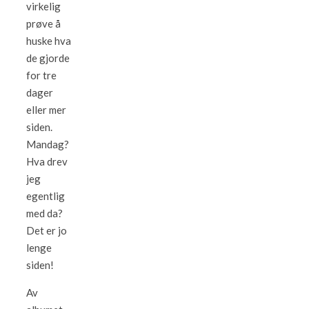
virkelig
prøve å
huske hva
de gjorde
for tre
dager
eller mer
siden.
Mandag?
Hva drev
jeg
egentlig
med da?
Det er jo
lenge
siden!
Av