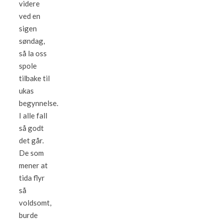
videre
ved en
sigen
søndag,
så la oss
spole
tilbake til
ukas
begynnelse.
I alle fall
så godt
det går.
De som
mener at
tida flyr
så
voldsomt,
burde