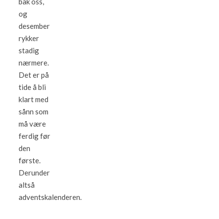
bak oss,
og
desember
rykker
stadig
nærmere.
Det er på
tide å bli
klart med
sånn som
må være
ferdig før
den
første.
Derunder
altså
adventskalenderen.