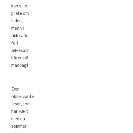
kan vi jo
prate om
siden,
men vi
fikk i alle
fall
ælvesatt
båten på
mandag!
Den
observante
leser, som
har vært
med en
sommer