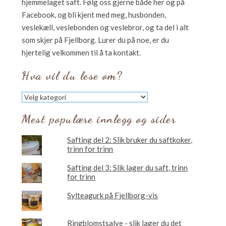
hjemmelaget saft. Følg oss gjerne både her og på
Facebook, og bli kjent med meg, husbonden,
veslekæll, veslebonden og veslebror, og ta del i alt
som skjer på Fjellborg. Lurer du på noe, er du
hjertelig velkommen til å ta kontakt.
Hva vil du lese om?
Hva
vil
du
Mest populære innlegg og sider
lese
om?
Safting del 2: Slik bruker du saftkoker,
trinn for trinn
Safting del 3: Slik lager du saft, trinn
for trinn
Sylteagurk på Fjellborg-vis
Ringblomstsalve - slik lager du det