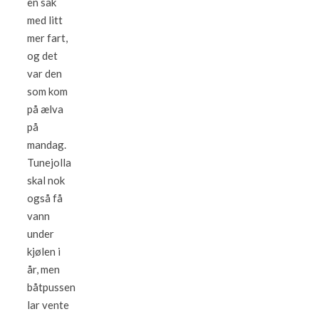
en sak
med litt
mer fart,
og det
var den
som kom
på ælva
på
mandag.
Tunejolla
skal nok
også få
vann
under
kjølen i
år, men
båtpussen
lar vente