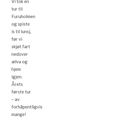
Vi tok en
tur til
Furuholmen
og spiste
is til lunsj,
før vi
skjøt fart
nedover
ælva og
hjem
igjen.
Årets
første tur
– av
forhåpentligvis
mange!