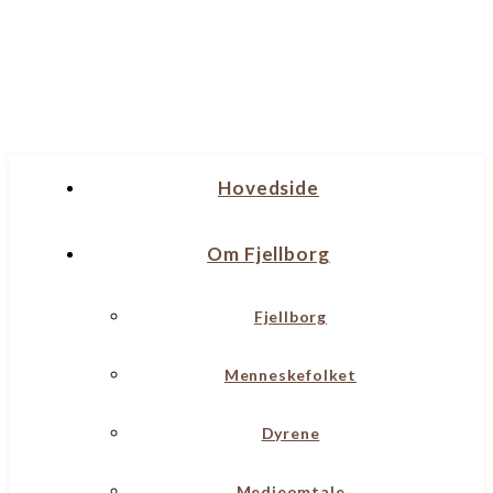
Hovedside
Om Fjellborg
Fjellborg
Menneskefolket
Dyrene
Medieomtale