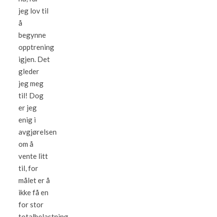
jeg lov til
å
begynne
opptrening
igjen. Det
gleder
jeg meg
til! Dog
er jeg
enig i
avgjørelsen
om å
vente litt
til, for
målet er å
ikke få en
for stor
totalbelastning