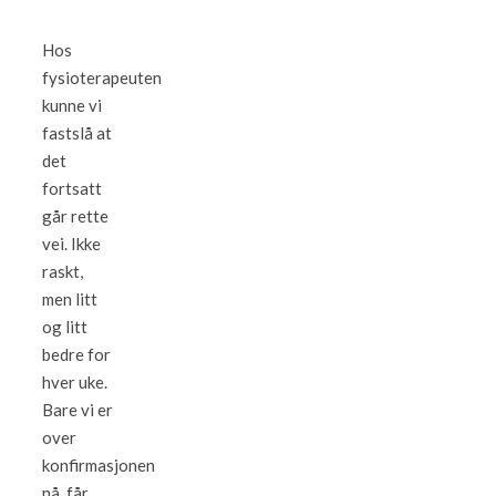
Hos
fysioterapeuten
kunne vi
fastslå at
det
fortsatt
går rette
vei. Ikke
raskt,
men litt
og litt
bedre for
hver uke.
Bare vi er
over
konfirmasjonen
nå, får