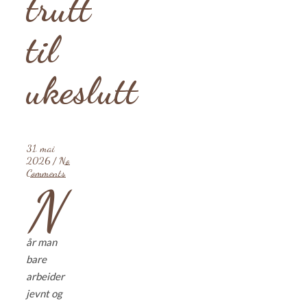
trutt
til
ukeslutt
31. mai
2026
/
No
Comments
N
år man
bare
arbeider
jevnt og