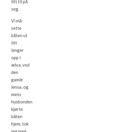
litt til på
seg.
Vi må
sette
båten ut
litt
lenger
opp i
ælva, ved
den
gamle
lensa, og
mens
husbonden
kjørte
båten
hjem, tok
jeg med