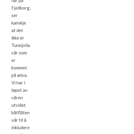
før på
Fjellborg,
ser
kanskje
at det
ikke er
Tunejolla
vår som
er
kommet
på ælva.
Vi har i
løpet av
våren
utvidet
båtflåten
vår til å
inkludere