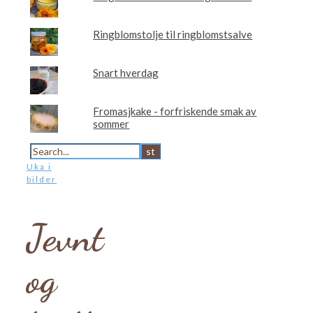
Ringblomstolje til ringblomstsalve
Snart hverdag
Fromasjkake - forfriskende smak av
sommer
Uka i
bilder
Jevnt
og