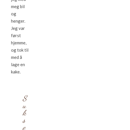
meg bil
og
henger.
Jeg var
først
hjemme,
og tok til
med å
lage en
kake.
S
u
k
s
e