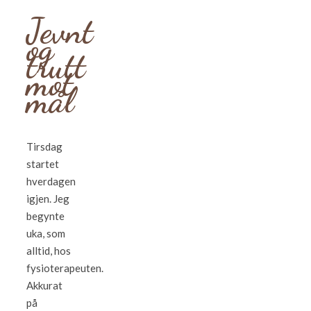
Jevnt
og
trutt
mot
mål
Tirsdag
startet
hverdagen
igjen. Jeg
begynte
uka, som
alltid, hos
fysioterapeuten.
Akkurat
på