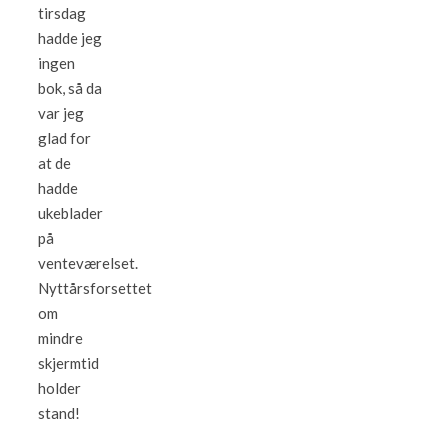
tirsdag
hadde jeg
ingen
bok, så da
var jeg
glad for
at de
hadde
ukeblader
på
venteværelset.
Nyttårsforsettet
om
mindre
skjermtid
holder
stand!