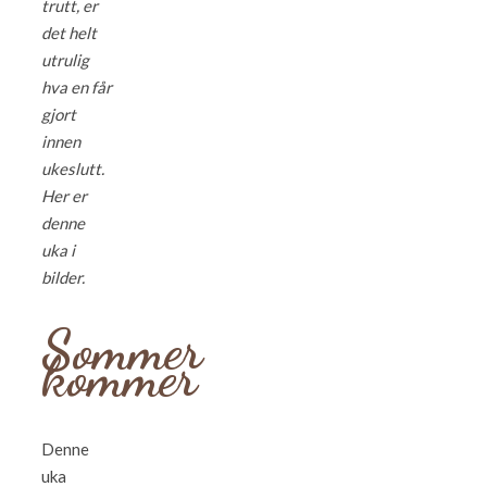
trutt, er
det helt
utrulig
hva en får
gjort
innen
ukeslutt.
Her er
denne
uka i
bilder.
Sommer
kommer
Denne
uka