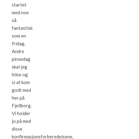
startet
med noe
så
fantastisk
som en
fridag.
Andre
pinsedag
skal jeg
hilse og
si at kom
godt med
her på
Fjellborg.
Vi holder
jo på med
disse
konfirmasjonsforberedelsene,