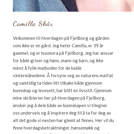
Camilla Skår
Velkommen til Hverdagen på Fjellborg og gården
som ikke er en gård. Jeg heter Camilla, er 39 år
gammel, og er husmora på Fjellborg. Jeg har ansvar
for både griser og høns, mann og barn, og ikke
minst å fylle matboden for de kalde
vintermånedene. Å forsyne seg av naturens matfat
og samtidig ta tiden litt tilbake både gjennom
kunnskap og levesett, har blitt en livsstil. Gjennom
mine skriblerier her på Hverdagen på Fjellborg,
ønsker jeg å dele både av kunnskapen vi tilegner
oss underveis og å inspirere deg til å ta for deg av
alt det gode vi nesten har glemt at finnes. Her vil du
finne hverdagsbetraktninger, hønsemøkk og