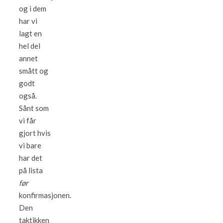
og i dem
har vi
lagt en
hel del
annet
smått og
godt
også.
Sånt som
vi får
gjort hvis
vi bare
har det
på lista
før
konfirmasjonen.
Den
taktikken