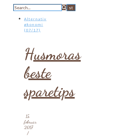
Alternativ
økonomi
(07/17)
Husmoras
beste
sparetips
15.
februar
2017
/