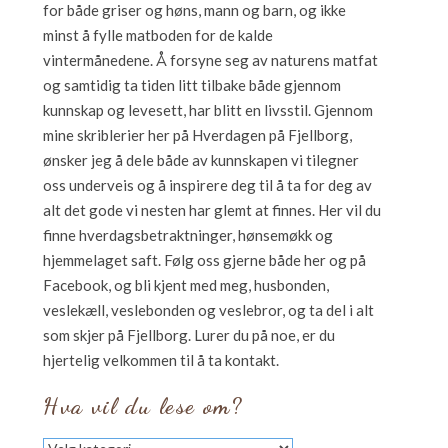
for både griser og høns, mann og barn, og ikke
minst å fylle matboden for de kalde
vintermånedene. Å forsyne seg av naturens matfat
og samtidig ta tiden litt tilbake både gjennom
kunnskap og levesett, har blitt en livsstil. Gjennom
mine skriblerier her på Hverdagen på Fjellborg,
ønsker jeg å dele både av kunnskapen vi tilegner
oss underveis og å inspirere deg til å ta for deg av
alt det gode vi nesten har glemt at finnes. Her vil du
finne hverdagsbetraktninger, hønsemøkk og
hjemmelaget saft. Følg oss gjerne både her og på
Facebook, og bli kjent med meg, husbonden,
veslekæll, veslebonden og veslebror, og ta del i alt
som skjer på Fjellborg. Lurer du på noe, er du
hjertelig velkommen til å ta kontakt.
Hva vil du lese om?
Hva