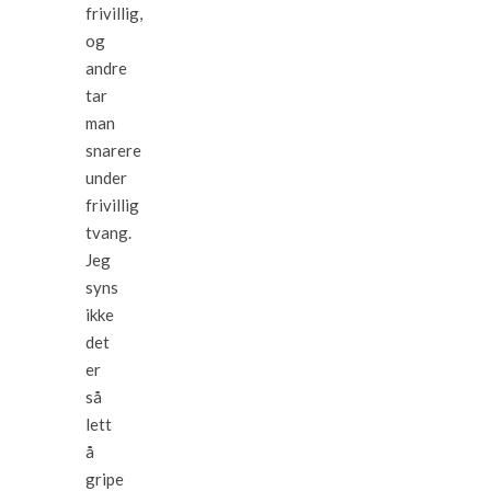
frivillig,
og
andre
tar
man
snarere
under
frivillig
tvang.
Jeg
syns
ikke
det
er
så
lett
å
gripe