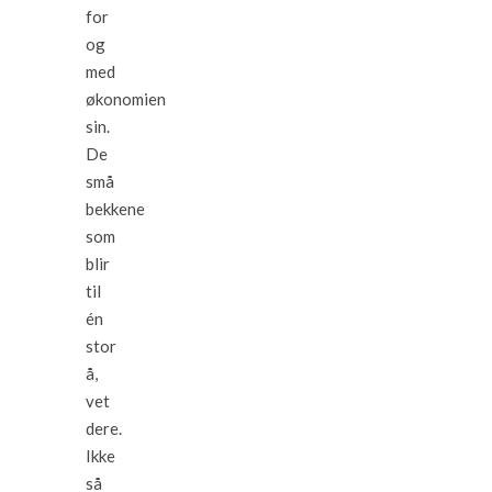
for
og
med
økonomien
sin.
De
små
bekkene
som
blir
til
én
stor
å,
vet
dere.
Ikke
så