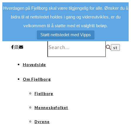
Hverdagen på Fjellborg skal være tilgjengelig for alle. Ønsker du å
bidra til at nettstedet holdes i gang og videreutvikles, er du
velkommen til å støtte med et valgfritt beløp.
Støtt nettstedet med Vipps
Hovedside
Om Fjellborg
Fjellborg
Menneskefolket
Dyrene