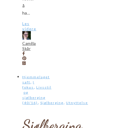
å
ha…
Les
videre
Camilla
Skår
Hjemmelaget
,
saft
I
,
fokus
Livsstil
og
sjølberging
,
,
(40/16)
Sjølberging
Utnyttelse
Sjølberging