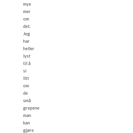
mye
mer
om
det.
Jeg
har
heller
lyst
til å
si
litt
om
de
små
grepene
man
kan
gjøre