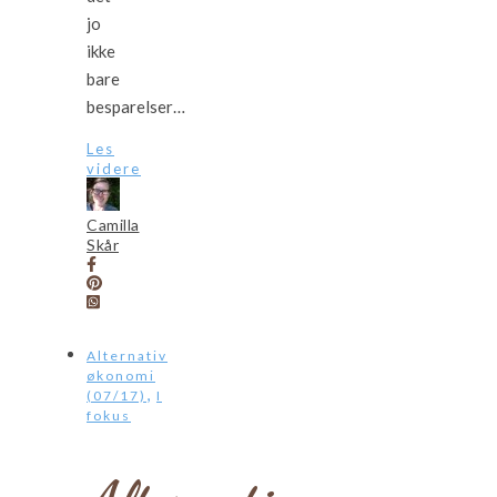
jo
ikke
bare
besparelser…
Les
videre
Camilla
Skår
Alternativ
økonomi
,
(07/17)
I
fokus