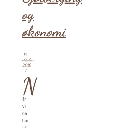
og
økonomi
12.
oktober
2016
/
N
år
vi
nå
har
litt