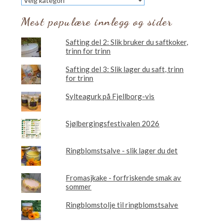
vil
du
Mest populære innlegg og sider
lese
om?
Safting del 2: Slik bruker du saftkoker,
trinn for trinn
Safting del 3: Slik lager du saft, trinn
for trinn
Sylteagurk på Fjellborg-vis
Sjølbergingsfestivalen 2026
Ringblomstsalve - slik lager du det
Fromasjkake - forfriskende smak av
sommer
Ringblomstolje til ringblomstsalve