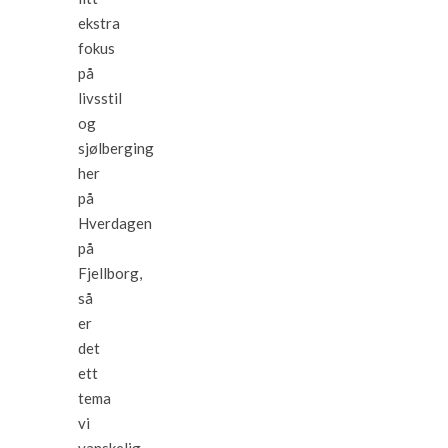
ekstra
fokus
på
livsstil
og
sjølberging
her
på
Hverdagen
på
Fjellborg,
så
er
det
ett
tema
vi
vanskelig