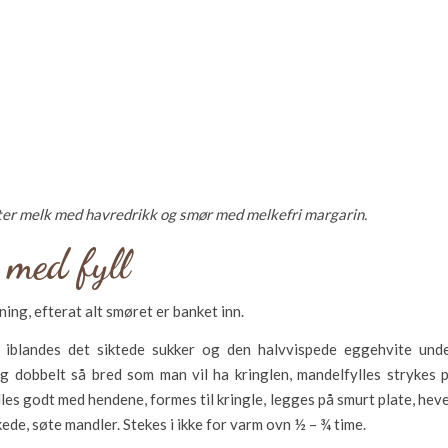
tter melk med havredrikk og smør med melkefri margarin.
 med fyll
ing, efterat alt smøret er banket inn.
g iblandes det siktede sukker og den halvvispede eggehvite und
og dobbelt så bred som man vil ha kringlen, mandelfylles strykes 
es godt med hendene, formes til kringle, legges på smurt plate, hev
de, søte mandler. Stekes i ikke for varm ovn ½ – ¾ time.