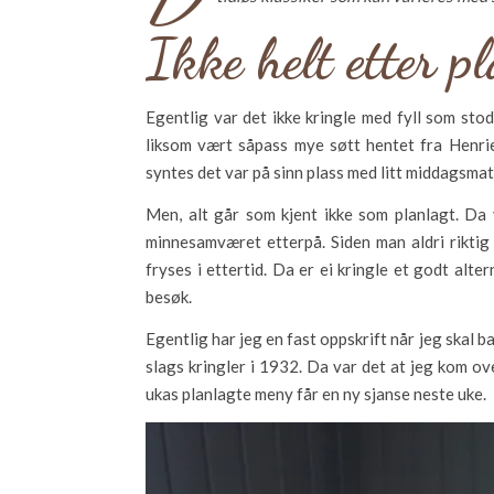
Ikke helt etter p
Egentlig var det ikke kringle med fyll som stod
liksom vært såpass mye søtt hentet fra Henri
syntes det var på sinn plass med litt middagsmat
Men, alt går som kjent ikke som planlagt. Da v
minnesamværet etterpå. Siden man aldri riktig v
fryses i ettertid. Da er ei kringle et godt al
besøk.
Egentlig har jeg en fast oppskrift når jeg skal b
slags kringler i 1932. Da var det at jeg kom ove
ukas planlagte meny får en ny sjanse neste uke.