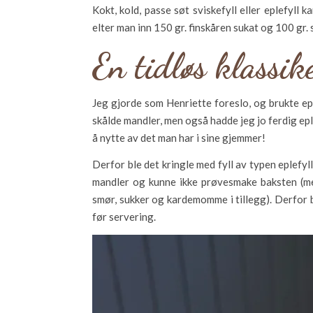
Kokt, kold, passe søt sviskefyll eller eplefyll k
elter man inn 150 gr. finskåren sukat og 100 gr. 
En tidløs klassik
Jeg gjorde som Henriette foreslo, og brukte eple
skålde mandler, men også hadde jeg jo ferdig epl
å nytte av det man har i sine gjemmer!
Derfor ble det kringle med fyll av typen eplefyl
mandler og kunne ikke prøvesmake baksten (me
smør, sukker og kardemomme i tillegg). Derfor 
før servering.