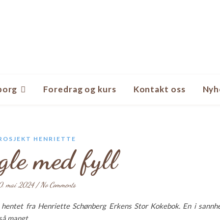
borg
Foredrag og kurs
Kontakt oss
Nyh
ROSJEKT HENRIETTE
gle med fyll
0. mai 2024
/
No Comments
g hentet fra Henriette Schønberg Erkens Stor Kokebok. En i sannh
 så mangt.