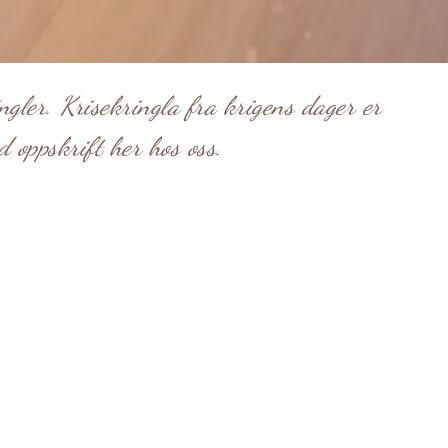
gler. Krisekringla fra krigens dager er
d oppskrift her hos oss.