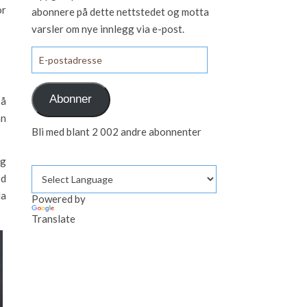
or
abonnere på dette nettstedet og motta
varsler om nye innlegg via e-post.
E-postadresse
Abonner
 å
nn
Bli med blant 2 002 andre abonnenter
og
ed
la
Powered by
Translate