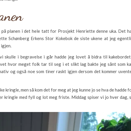
lanen
 på planen i det hele tatt for Prosjekt Henriette denne uka. Det h
ette Schønberg Erkens Stor Kokebok de siste ukene at jeg egentl
 igjen.
i skulle i begravelse i går hadde jeg lovet å bidra til kakebordet
et hvor meget folk tar til seg i et slikt lag bakte jeg sånt som k
ternativ og også noe som tiner raskt igjen dersom det kommer uvent
ake kringle, men så kom det for meg at jeg kunne jo se hva de hadde f
r kringle med fyll og lot meg friste. Middag spiser vi jo hver dag, 