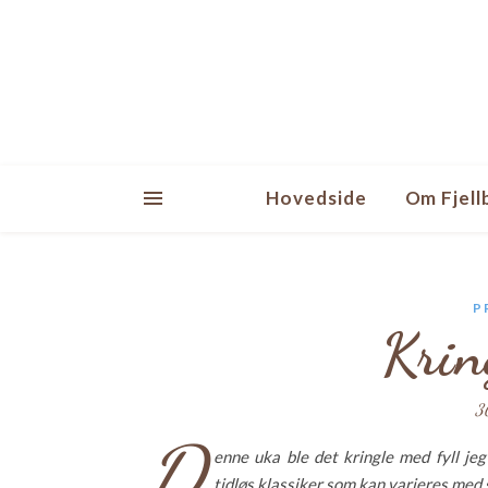
Hovedside
Om Fjell
P
Krin
3
D
enne uka ble det kringle med fyll je
tidløs klassiker som kan varieres med