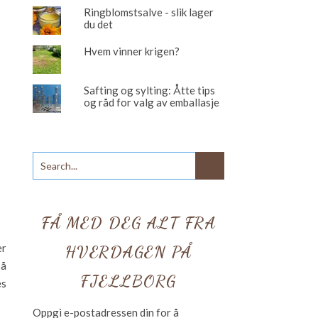
Ringblomstsalve - slik lager
du det
Hvem vinner krigen?
Safting og sylting: Åtte tips
og råd for valg av emballasje
FÅ MED DEG ALT FRA
er
HVERDAGEN PÅ
på
FJELLBORG
es
Oppgi e-postadressen din for å