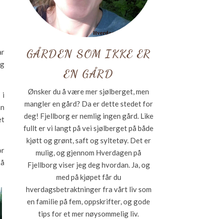
GÅRDEN SOM IKKE ER
ar
ig
EN GÅRD
Ønsker du å være mer sjølberget, men
 i
mangler en gård? Da er dette stedet for
an
deg! Fjellborg er nemlig ingen gård. Like
et
fullt er vi langt på vei sjølberget på både
kjøtt og grønt, saft og syltetøy. Det er
or
mulig, og gjennom Hverdagen på
så
Fjellborg viser jeg deg hvordan. Ja, og
med på kjøpet får du
hverdagsbetraktninger fra vårt liv som
en familie på fem, oppskrifter, og gode
tips for et mer nøysommelig liv.