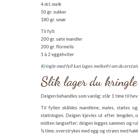
4 dcl. melk
50 gr. sukker
180 gr. smør
Til fyll:
200 gr. søte mandler
200 gr. flormelis
1 à 2 eggehviter
Kringle med fyll kan lages melkefri om du ersta
Slik lager du kringle
Deigen behandles som vanlig; står 1 time til hevn
Til fyllen skåldes mandlene, males, støtes o
støtningen. Deigen kjevles ut efter lengden, 
midten langsefter; deigen legges sammen og rull
¼ time, overstrykes med egg og strøes med hakke