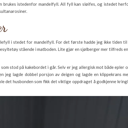
an brukes istedenfor mandelfyll. All fyll kan sløifes, og istedet herf
sultanarosiner.
er
fyll i stedet for mandelfyll. For det første hadde jeg ikke tiden til
esyltetøy stående i matboden. Lite gjør en sjølberger mer tilfreds e
l som stod på kakebordet i går. Selv er jeg allergisk mot både epler 
n jeg lagde dobbel porsjon av deigen og lagde en klippekrans m
ble det husbonden som fikk det viktige oppdraget å godkjenne kring