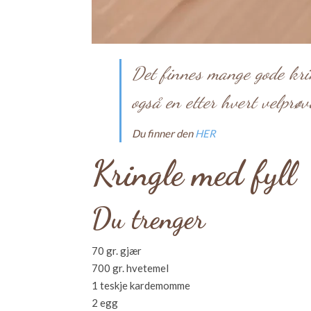
Det finnes mange gode krin
også en etter hvert velprøv
Du finner den
HER
Kringle med fyll
Du trenger
70 gr. gjær
700 gr. hvetemel
1 teskje kardemomme
2 egg