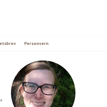
etsbrev
Personvern
et