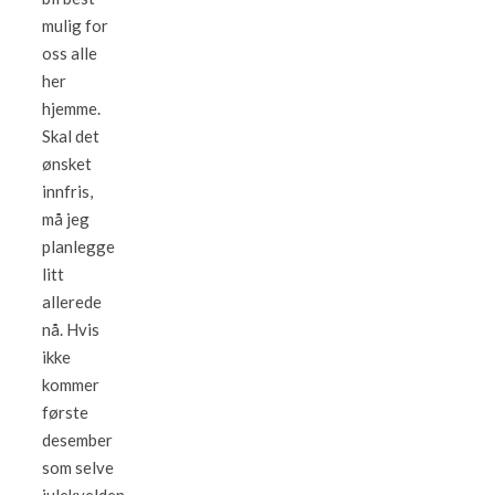
mulig for
oss alle
her
hjemme.
Skal det
ønsket
innfris,
må jeg
planlegge
litt
allerede
nå. Hvis
ikke
kommer
første
desember
som selve