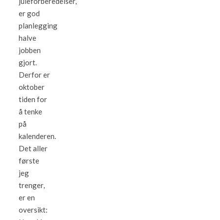
juleforberedelser,
er god
planlegging
halve
jobben
gjort.
Derfor er
oktober
tiden for
å tenke
på
kalenderen.
Det aller
første
jeg
trenger,
er en
oversikt: