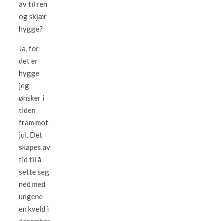
av til ren
og skjær
hygge?
Ja, for
det er
hygge
jeg
ønsker i
tiden
fram mot
jul. Det
skapes av
tid til å
sette seg
ned med
ungene
en kveld i