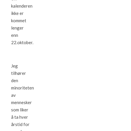
kalenderen
ikke er
kommet
lenger
enn
22.oktober.
Jeg
tilhører
den
minoriteten
av
mennesker
som liker
å ta hver
årstid for