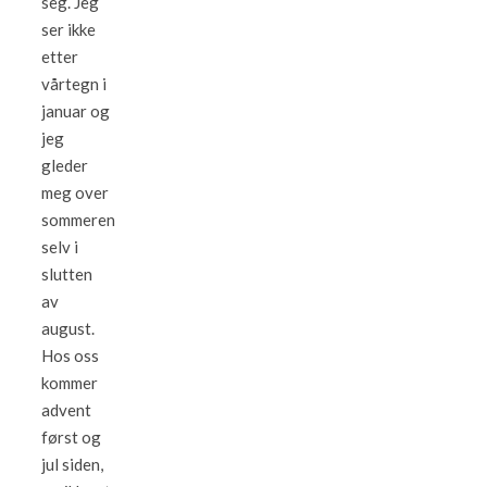
seg. Jeg
ser ikke
etter
vårtegn i
januar og
jeg
gleder
meg over
sommeren
selv i
slutten
av
august.
Hos oss
kommer
advent
først og
jul siden,