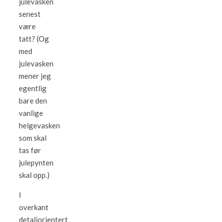
julevasken
senest
være
tatt? (Og
med
julevasken
mener jeg
egentlig
bare den
vanlige
helgevasken
som skal
tas før
julepynten
skal opp.)
I
overkant
detaljorientert