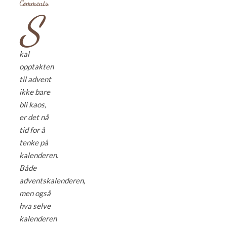
Comments
S
kal
opptakten
til advent
ikke bare
bli kaos,
er det nå
tid for å
tenke på
kalenderen.
Både
adventskalenderen,
men også
hva selve
kalenderen