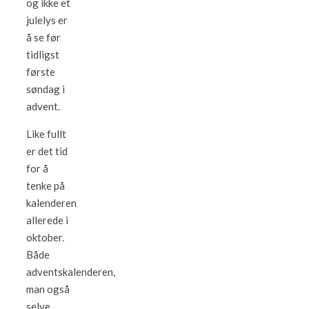
og ikke et
julelys er
å se før
tidligst
første
søndag i
advent.
Like fullt
er det tid
for å
tenke på
kalenderen
allerede i
oktober.
Både
adventskalenderen,
man også
selve