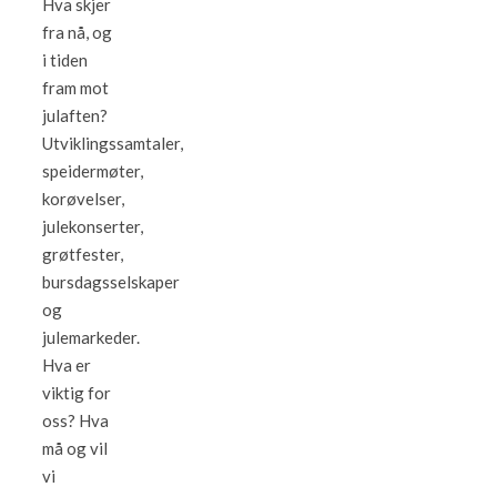
Hva skjer
fra nå, og
i tiden
fram mot
julaften?
Utviklingssamtaler,
speidermøter,
korøvelser,
julekonserter,
grøtfester,
bursdagsselskaper
og
julemarkeder.
Hva er
viktig for
oss? Hva
må og vil
vi