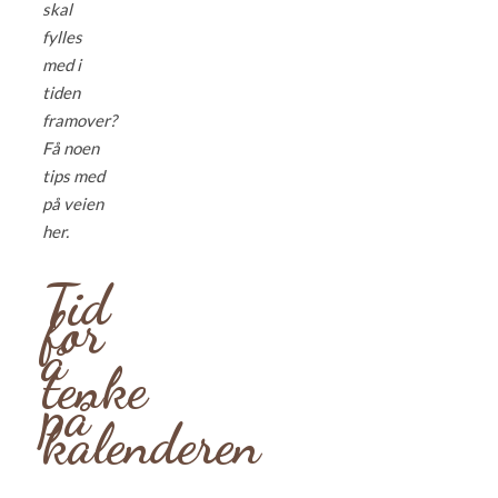
skal
fylles
med i
tiden
framover?
Få noen
tips med
på veien
her.
Tid
for
å
tenke
på
kalenderen