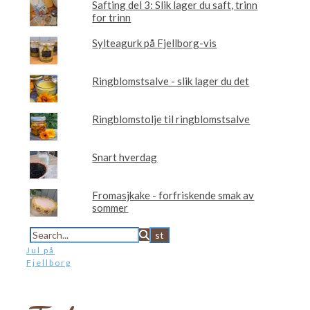
Safting del 3: Slik lager du saft, trinn
for trinn
Sylteagurk på Fjellborg-vis
Ringblomstsalve - slik lager du det
Ringblomstolje til ringblomstsalve
Snart hverdag
Fromasjkake - forfriskende smak av
sommer
Jul på
Fjellborg