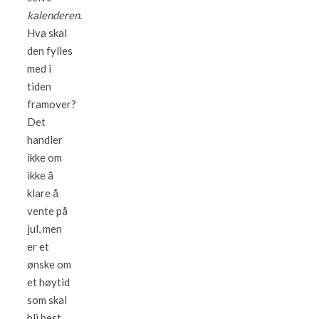
kalenderen
.
Hva skal
den fylles
med i
tiden
framover?
Det
handler
ikke om
ikke å
klare å
vente på
jul, men
er et
ønske om
et høytid
som skal
bli best