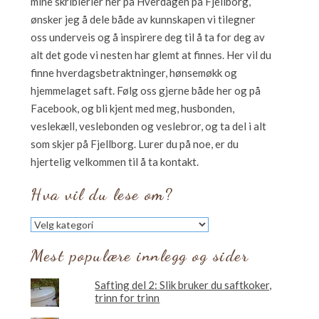
mine skriblerier her på Hverdagen på Fjellborg,
ønsker jeg å dele både av kunnskapen vi tilegner
oss underveis og å inspirere deg til å ta for deg av
alt det gode vi nesten har glemt at finnes. Her vil du
finne hverdagsbetraktninger, hønsemøkk og
hjemmelaget saft. Følg oss gjerne både her og på
Facebook, og bli kjent med meg, husbonden,
veslekæll, veslebonden og veslebror, og ta del i alt
som skjer på Fjellborg. Lurer du på noe, er du
hjertelig velkommen til å ta kontakt.
Hva vil du lese om?
Hva
vil
du
Mest populære innlegg og sider
lese
om?
Safting del 2: Slik bruker du saftkoker,
trinn for trinn