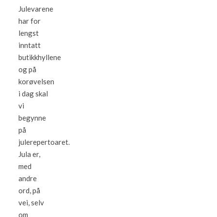
Julevarene
har for
lengst
inntatt
butikkhyllene
og på
korøvelsen
i dag skal
vi
begynne
på
julerepertoaret.
Jula er,
med
andre
ord, på
vei, selv
om