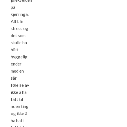
julekvelden
på
kjerringa.
Alt blir
stress og
det som
skulle ha
blitt
hyggelig,
ender
med en
sår
følelse av
ikke å ha
fått til
noen ting
og ikke å
ha hatt