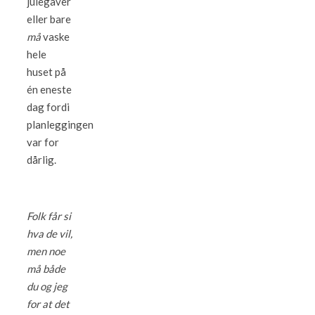
julegaver
eller bare
må
vaske
hele
huset på
én eneste
dag fordi
planleggingen
var for
dårlig.
Folk får si
hva de vil,
men noe
må både
du og jeg
for at det