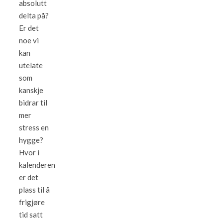
absolutt
delta på?
Er det
noe vi
kan
utelate
som
kanskje
bidrar til
mer
stress en
hygge?
Hvor i
kalenderen
er det
plass til å
frigjøre
tid satt