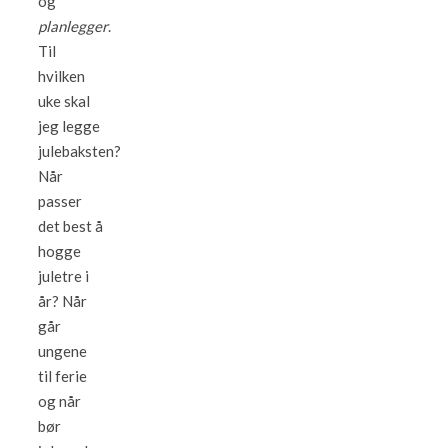
og
planlegger
.
Til
hvilken
uke skal
jeg legge
julebaksten?
Når
passer
det best å
hogge
juletre i
år? Når
går
ungene
til ferie
og når
bør