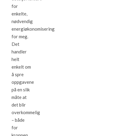
for
enkelte,
nødvendig
energiøkonomisering
for meg.
Det
handler
helt
enkelt om
å spre
oppgavene
på en slik
måte at
det blir
overkommelig
– både
for
kroppen