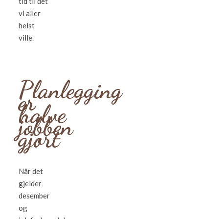
tid til det
vi aller
helst
ville.
Planlegging
er
halve
jobben
gjort
Når det
gjelder
desember
og