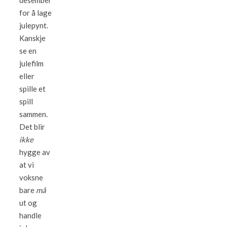
desember
for å lage
julepynt.
Kanskje
se en
julefilm
eller
spille et
spill
sammen.
Det blir
ikke
hygge av
at vi
voksne
bare
må
ut og
handle