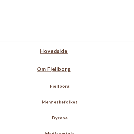
Hovedside
Om Fjellborg
Fjellborg
Menneskefolket
Dyrene
Medieomtale