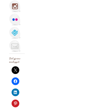
Del gjerne
innlegget: