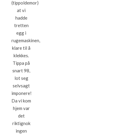
(tippoldemor)
at vi
hadde
tretten
egg i
rugemaskinen,
klare til å
klekkes.
Tippa på
snart 98,
lot seg
selvsagt
imponere!
Da vi kom
hjem var
det
riktignok
ingen