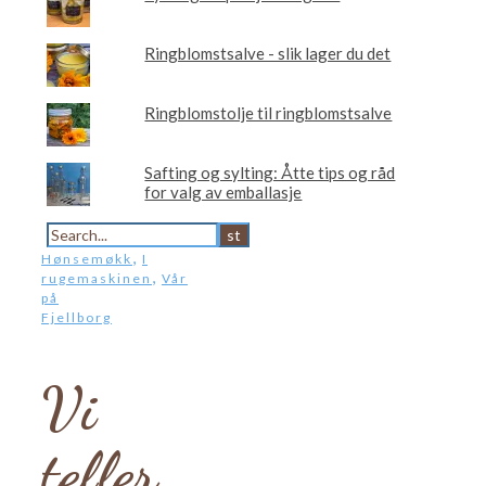
Ringblomstsalve - slik lager du det
Ringblomstolje til ringblomstsalve
Safting og sylting: Åtte tips og råd
for valg av emballasje
,
Hønsemøkk
I
,
rugemaskinen
Vår
på
Fjellborg
Vi
teller