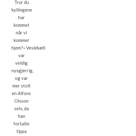
Trur du
kyllingene
har
kommet
når vi
kommer
hjem?» Veslekæll
var
veldig
nysgjerrig,
og var
mer stolt
en Alfons
Olsson
selv, da
han
fortalte
tippa