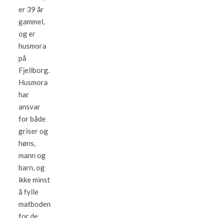
er 39 år
gammel,
og er
husmora
på
Fjellborg.
Husmora
har
ansvar
for både
griser og
høns,
mann og
barn, og
ikke minst
å fylle
matboden
for de