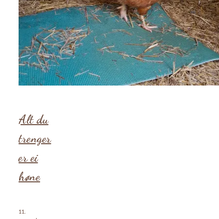
Alt du
trenger
er ei
høne
11.