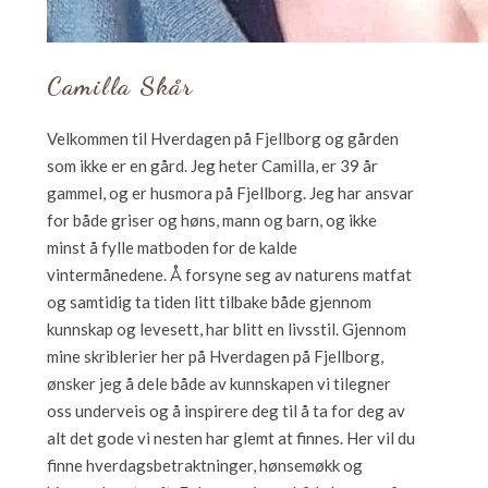
Camilla Skår
Velkommen til Hverdagen på Fjellborg og gården
som ikke er en gård. Jeg heter Camilla, er 39 år
gammel, og er husmora på Fjellborg. Jeg har ansvar
for både griser og høns, mann og barn, og ikke
minst å fylle matboden for de kalde
vintermånedene. Å forsyne seg av naturens matfat
og samtidig ta tiden litt tilbake både gjennom
kunnskap og levesett, har blitt en livsstil. Gjennom
mine skriblerier her på Hverdagen på Fjellborg,
ønsker jeg å dele både av kunnskapen vi tilegner
oss underveis og å inspirere deg til å ta for deg av
alt det gode vi nesten har glemt at finnes. Her vil du
finne hverdagsbetraktninger, hønsemøkk og