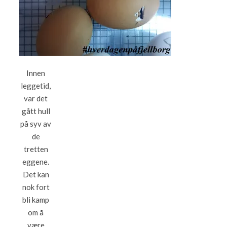
Innen
leggetid,
var det
gått hull
på syv av
de
tretten
eggene.
Det kan
nok fort
bli kamp
om å
være