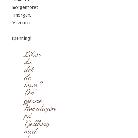
morgenfôret
i morgen.
Vi venter
i
spenning!
Liker
du
det
du
leser?
Del
gjerne
Hverdagen
på
Fjellborg
med