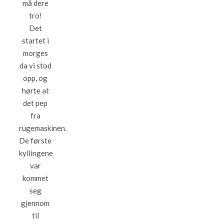
må dere
tro!
Det
startet i
morges
da vi stod
opp, og
hørte at
det pep
fra
rugemaskinen.
De første
kyllingene
var
kommet
seg
gjennom
til