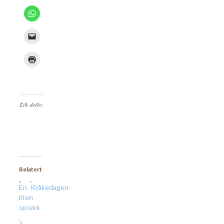
Lik dette:
Relatert
En
Kråkedagen
liten
sprekk