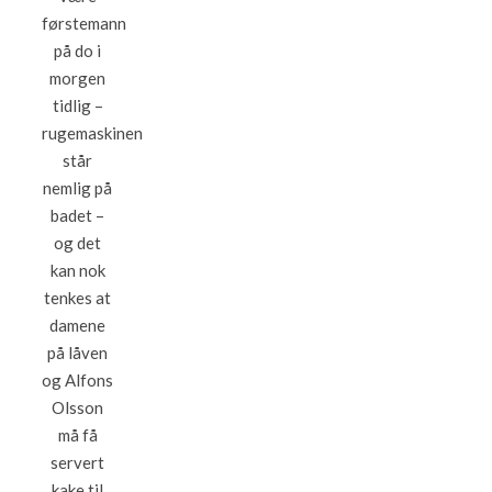
førstemann
på do i
morgen
tidlig –
rugemaskinen
står
nemlig på
badet –
og det
kan nok
tenkes at
damene
på låven
og Alfons
Olsson
må få
servert
kake til