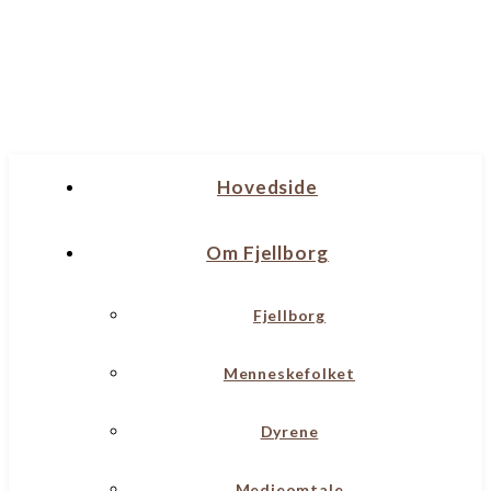
Hovedside
Om Fjellborg
Fjellborg
Menneskefolket
Dyrene
Medieomtale