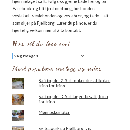
hjemmelaget saft. Følg oss gjerne både her og på
Facebook, og bli kjent med meg, husbonden,
veslekæll, veslebonden og veslebror, og ta del i alt
som skjer på Fjellborg. Lurer du på noe, er du
hjertelig velkommen til å ta kontakt.
Hva vil du lese om?
Hva
vil
du
Mest populære innlegg og sider
lese
om?
Safting del 2: Slik bruker du saftkoker,
trinn for trinn
Safting del 3: Slik lager du saft, trinn
for trinn
Menneskemøter
Sylteagurk på Fjellborg-vis