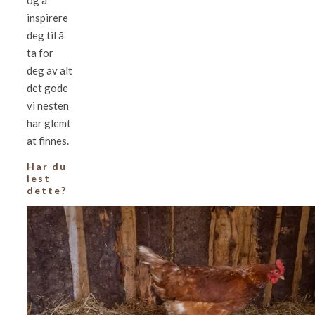
og å
inspirere
deg til å
ta for
deg av alt
det gode
vi nesten
har glemt
at finnes.
Har du
lest
dette?