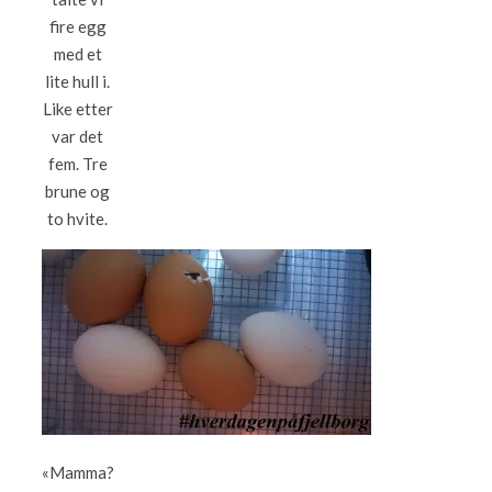
fire egg
med et
lite hull i.
Like etter
var det
fem. Tre
brune og
to hvite.
«Mamma?