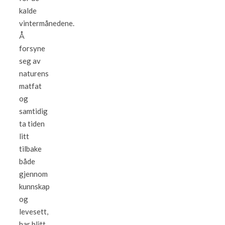
kalde
vintermånedene.
Å
forsyne
seg av
naturens
matfat
og
samtidig
ta tiden
litt
tilbake
både
gjennom
kunnskap
og
levesett,
har blitt