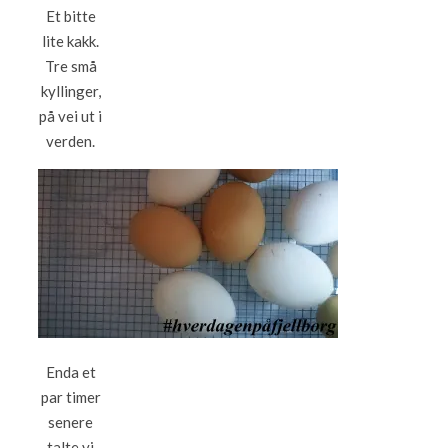
Et bitte
lite kakk.
Tre små
kyllinger,
på vei ut i
verden.
Enda et
par timer
senere
talte vi