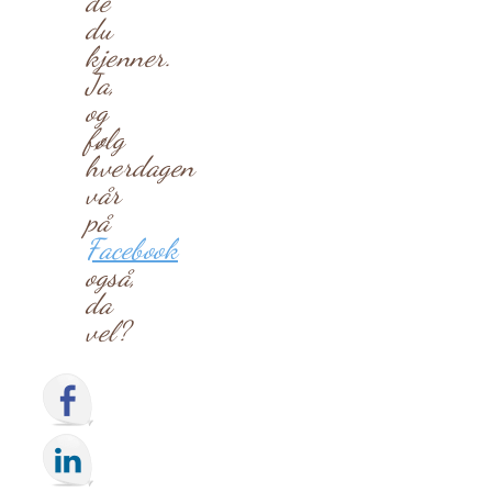
de
du
kjenner.
Ja,
og
følg
hverdagen
vår
på
Facebook
også,
da
vel?