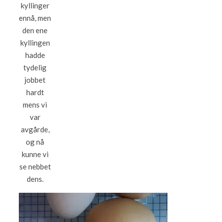
kyllinger
ennå, men
den ene
kyllingen
hadde
tydelig
jobbet
hardt
mens vi
var
avgårde,
og nå
kunne vi
se nebbet
dens.