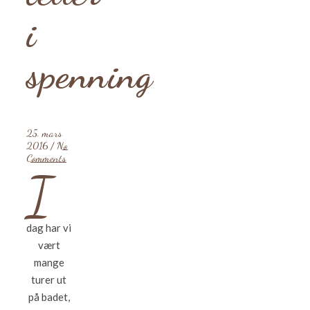
i
spenning
25. mars
2016
/
No
Comments
I
dag har vi
vært
mange
turer ut
på badet,