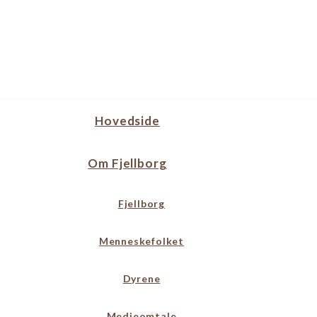
Hovedside
Om Fjellborg
Fjellborg
Menneskefolket
Dyrene
Medieomtale