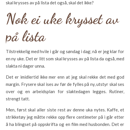
skal krysses av på lista det også, skal det ikke?
Nok ei uke krysset av
på lista
Tilstrekkelig med hvile i går og søndag i dag; nå er jeg klar for
en ny uke. Det er litt som skal krysses av på lista da også, med
slakta ni dager unna.
Det er imidlertid ikke mer enn at jeg skal rekke det med god
margin. Frysere skal ises av før de fylles på ny, utstyr skal ses
over og en arbeidsplan for slaktedagen legges. Rutiner,
strengt tatt.
Men, først skal aller siste rest av denne uka nytes. Kaffe, et
strikketøy jeg måtte rekke opp flere centimeter på i går etter
å ha blingset på oppskrifta og en film med husbonden. Det er