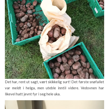
Det har, rent ut sagt, vært skikkelig surt! Det første snøfallet
var meldt i helga, men uteble inntil videre. Vedovnen har
likevel hatt jevnt fyr i seg hele uka.