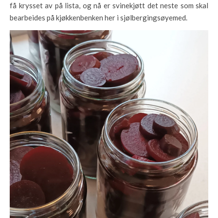
få krysset av på lista, og nå er svinekjøtt det neste som skal
bearbeides på kjøkkenbenken her i sjølbergingsøyemed.