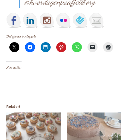
@hverdagenpaafjellborg
Del gjerne innlegget:
Lik dette:
Relatert