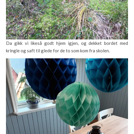
Da gikk vi likeså godt hjem igjen, og dekket bordet med
kringle og saft til glede for de to som kom fra skolen.