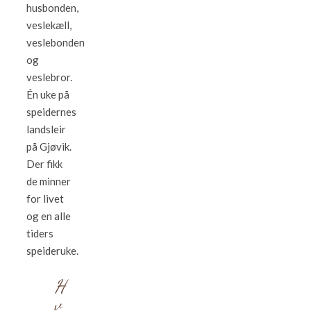
husbonden,
veslekæll,
veslebonden
og
veslebror.
Én uke på
speidernes
landsleir
på Gjøvik.
Der fikk
de minner
for livet
og en alle
tiders
speideruke.
H
v