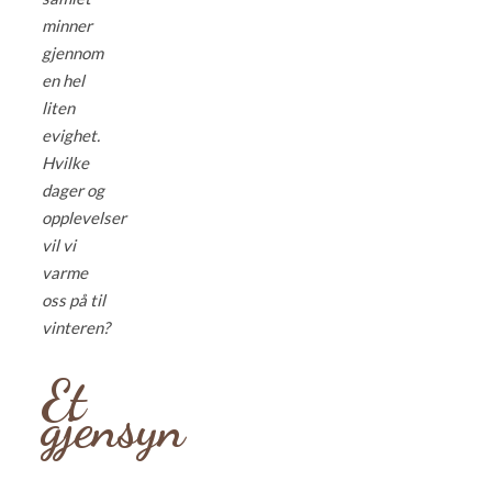
minner
gjennom
en hel
liten
evighet.
Hvilke
dager og
opplevelser
vil vi
varme
oss på til
vinteren?
Et
gjensyn