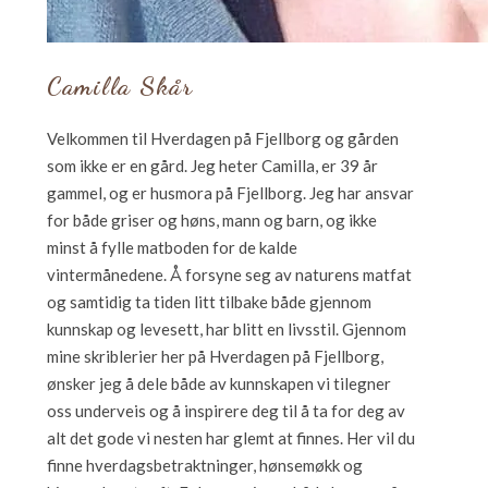
Camilla Skår
Velkommen til Hverdagen på Fjellborg og gården
som ikke er en gård. Jeg heter Camilla, er 39 år
gammel, og er husmora på Fjellborg. Jeg har ansvar
for både griser og høns, mann og barn, og ikke
minst å fylle matboden for de kalde
vintermånedene. Å forsyne seg av naturens matfat
og samtidig ta tiden litt tilbake både gjennom
kunnskap og levesett, har blitt en livsstil. Gjennom
mine skriblerier her på Hverdagen på Fjellborg,
ønsker jeg å dele både av kunnskapen vi tilegner
oss underveis og å inspirere deg til å ta for deg av
alt det gode vi nesten har glemt at finnes. Her vil du
finne hverdagsbetraktninger, hønsemøkk og