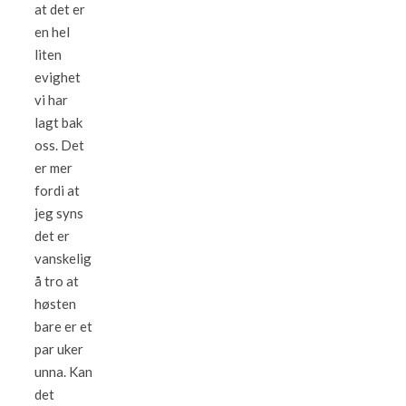
at det er
en hel
liten
evighet
vi har
lagt bak
oss. Det
er mer
fordi at
jeg syns
det er
vanskelig
å tro at
høsten
bare er et
par uker
unna. Kan
det