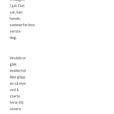
i juli. Det
var, kan
hende,
sommerferiens
verste
dag.
Veslebror
gikk
imidlertid
ikke glipp
av så mye
ved å
starte
ferie litt
senere