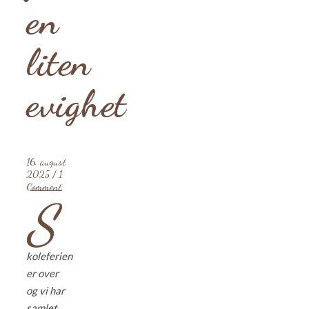
en
liten
evighet
16. august
2025
/
1
Comment
S
koleferien
er over
og vi har
samlet