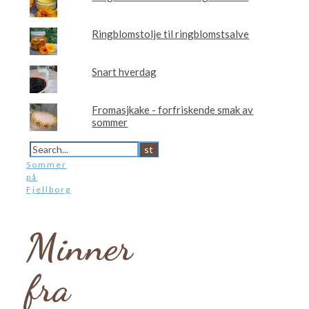
Ringblomstolje til ringblomstsalve
Snart hverdag
Fromasjkake - forfriskende smak av
sommer
Sommer
på
Fjellborg
Minner
fra