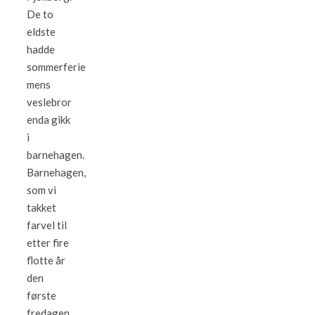
De to
eldste
hadde
sommerferie
mens
veslebror
enda gikk
i
barnehagen.
Barnehagen,
som vi
takket
farvel til
etter fire
flotte år
den
første
fredagen