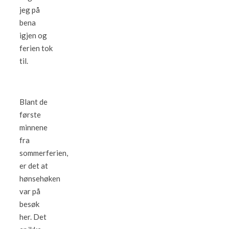
jeg på
bena
igjen og
ferien tok
til.
Blant de
første
minnene
fra
sommerferien,
er det at
hønsehøken
var på
besøk
her. Det