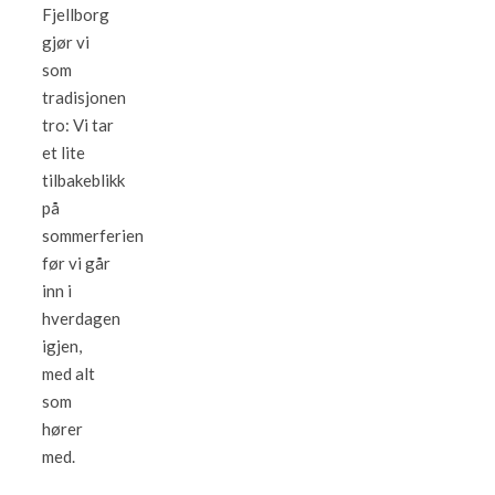
Fjellborg
gjør vi
som
tradisjonen
tro: Vi tar
et lite
tilbakeblikk
på
sommerferien
før vi går
inn i
hverdagen
igjen,
med alt
som
hører
med.