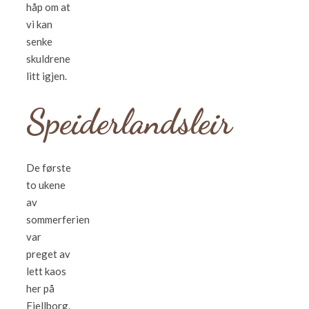
håp om at
vi kan
senke
skuldrene
litt igjen.
Speiderlandsleir
De første
to ukene
av
sommerferien
var
preget av
lett kaos
her på
Fjellborg.