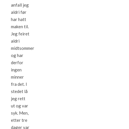
anfall jeg
aldri før
har hatt
maken til.
Jeg feiret
aldri
midtsommer
og har
derfor
ingen
minner
fra det. I
stedet lå
jeg rett
ut og var
syk. Men,
etter tre
dager var