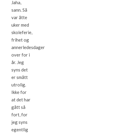
Jaha,
sann. Så
var åtte
uker med
skoleferie,
frihet og
annerledesdager
over for i
år. Jeg
syns det
er smått
utrolig.
Ikke for
at det har
gått så
fort, for
jeg syns
egentlig