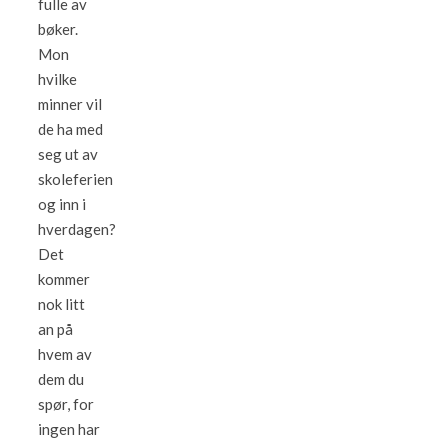
fulle av
bøker.
Mon
hvilke
minner vil
de ha med
seg ut av
skoleferien
og inn i
hverdagen?
Det
kommer
nok litt
an på
hvem av
dem du
spør, for
ingen har