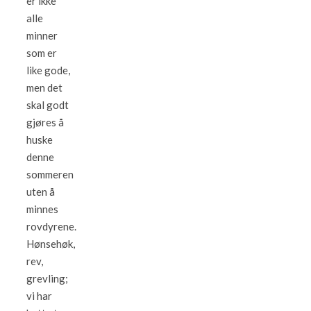
er ikke
alle
minner
som er
like gode,
men det
skal godt
gjøres å
huske
denne
sommeren
uten å
minnes
rovdyrene.
Hønsehøk,
rev,
grevling;
vi har