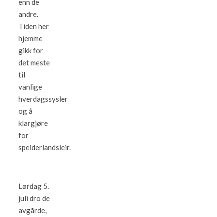
enn de
andre.
Tiden her
hjemme
gikk for
det meste
til
vanlige
hverdagssysler
og å
klargjøre
for
speiderlandsleir.
Lørdag 5.
juli dro de
avgårde,