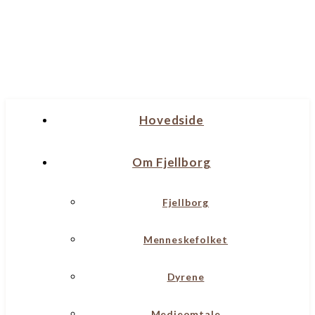
Hovedside
Om Fjellborg
Fjellborg
Menneskefolket
Dyrene
Medieomtale