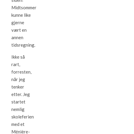
siden!
Midtsommer
kunne like
gjerne
vært en
annen
tidsregning.
Ikke så
rart,
forresten,
når jeg
tenker
etter. Jeg
startet
nemlig
skoleferien
med et
Ménière-