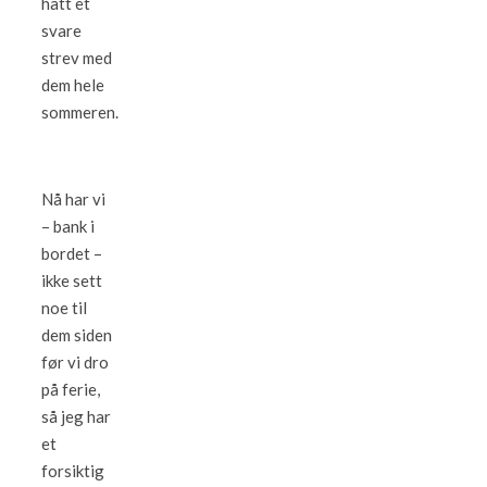
hatt et
svare
strev med
dem hele
sommeren.
Nå har vi
– bank i
bordet –
ikke sett
noe til
dem siden
før vi dro
på ferie,
så jeg har
et
forsiktig