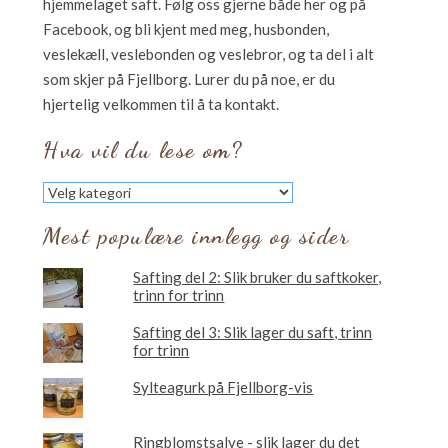
hjemmelaget saft. Følg oss gjerne både her og på
Facebook, og bli kjent med meg, husbonden,
veslekæll, veslebonden og veslebror, og ta del i alt
som skjer på Fjellborg. Lurer du på noe, er du
hjertelig velkommen til å ta kontakt.
Hva vil du lese om?
Hva
vil
du
Mest populære innlegg og sider
lese
om?
Safting del 2: Slik bruker du saftkoker,
trinn for trinn
Safting del 3: Slik lager du saft, trinn
for trinn
Sylteagurk på Fjellborg-vis
Ringblomstsalve - slik lager du det