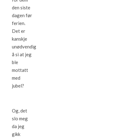
den siste
dagen før
ferien.
Det er
kanskje
unødvendig
å si at jeg
ble
mottatt
med
jubel?
Og, det
slo meg
da jeg
gikk