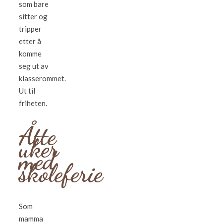
som bare
sitter og
tripper
etter å
komme
seg ut av
klasserommet.
Ut til
friheten.
Åtte
uker
med
skoleferie
Som
mamma