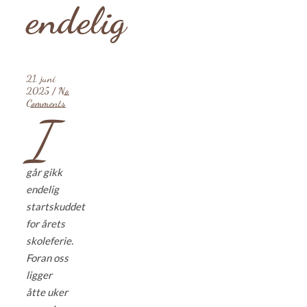
endelig
21. juni
2025
/
No
Comments
I
går gikk
endelig
startskuddet
for årets
skoleferie.
Foran oss
ligger
åtte uker