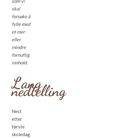
som vi
skal
forsøke å
fylle med
et mer
eller
mindre
fornuftig
innhold.
Lang
nedtelling
Nest
etter
første
skoledag