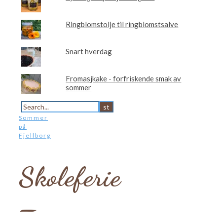
Ringblomstolje til ringblomstsalve
Snart hverdag
Fromasjkake - forfriskende smak av
sommer
Sommer
på
Fjellborg
Skoleferie
–