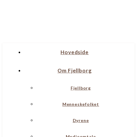
Hovedside
Om Fjellborg
Fjellborg
Menneskefolket
Dyrene
Medieomtale