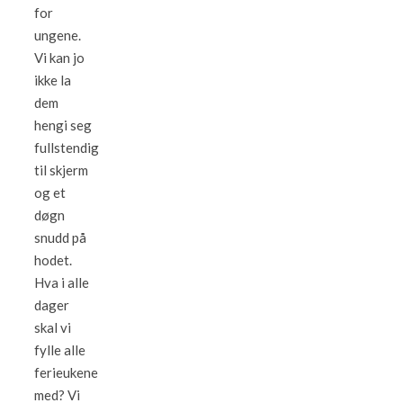
for
ungene.
Vi kan jo
ikke la
dem
hengi seg
fullstendig
til skjerm
og et
døgn
snudd på
hodet.
Hva i alle
dager
skal vi
fylle alle
ferieukene
med? Vi