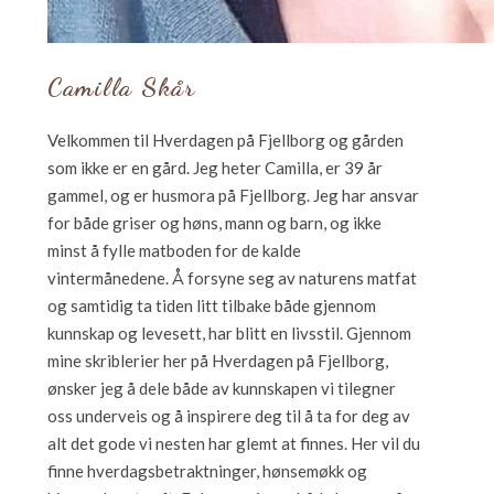
Camilla Skår
Velkommen til Hverdagen på Fjellborg og gården
som ikke er en gård. Jeg heter Camilla, er 39 år
gammel, og er husmora på Fjellborg. Jeg har ansvar
for både griser og høns, mann og barn, og ikke
minst å fylle matboden for de kalde
vintermånedene. Å forsyne seg av naturens matfat
og samtidig ta tiden litt tilbake både gjennom
kunnskap og levesett, har blitt en livsstil. Gjennom
mine skriblerier her på Hverdagen på Fjellborg,
ønsker jeg å dele både av kunnskapen vi tilegner
oss underveis og å inspirere deg til å ta for deg av
alt det gode vi nesten har glemt at finnes. Her vil du
finne hverdagsbetraktninger, hønsemøkk og