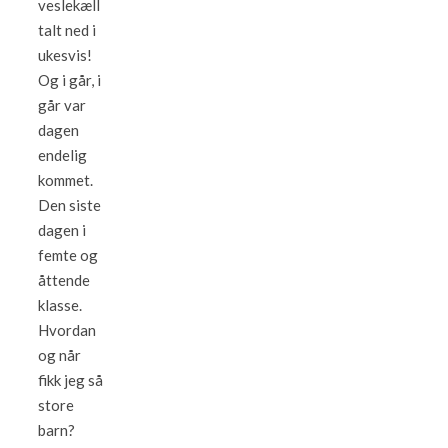
veslekæll
talt ned i
ukesvis!
Og i går, i
går var
dagen
endelig
kommet.
Den siste
dagen i
femte og
åttende
klasse.
Hvordan
og når
fikk jeg så
store
barn?