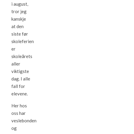
i august,
tror jeg
kanskje
at den
siste før
skoleferien
er
skoleårets
aller
viktigste
dag. I alle
fall for
elevene.
Her hos
oss har
veslebonden
og