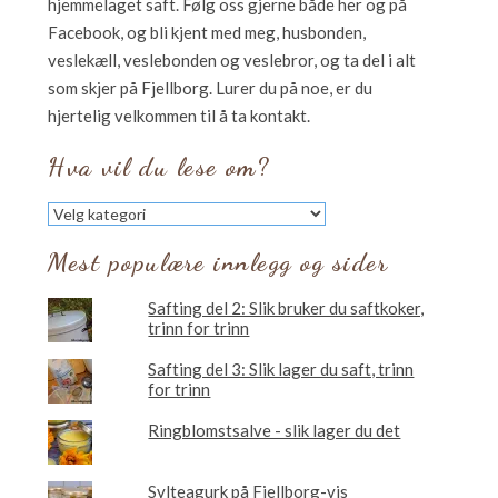
hjemmelaget saft. Følg oss gjerne både her og på
Facebook, og bli kjent med meg, husbonden,
veslekæll, veslebonden og veslebror, og ta del i alt
som skjer på Fjellborg. Lurer du på noe, er du
hjertelig velkommen til å ta kontakt.
Hva vil du lese om?
Hva
vil
du
Mest populære innlegg og sider
lese
om?
Safting del 2: Slik bruker du saftkoker,
trinn for trinn
Safting del 3: Slik lager du saft, trinn
for trinn
Ringblomstsalve - slik lager du det
Sylteagurk på Fjellborg-vis