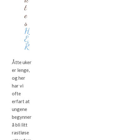
t
e
s
H
E
R
Åtte uker
er lenge,
og her
har vi
ofte
erfart at
ungene
begynner
å bli litt
rastløse