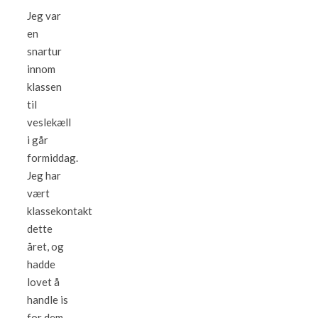
Jeg var
en
snartur
innom
klassen
til
veslekæll
i går
formiddag.
Jeg har
vært
klassekontakt
dette
året, og
hadde
lovet å
handle is
for dem