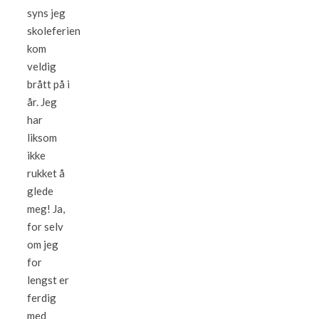
syns jeg
skoleferien
kom
veldig
brått på i
år. Jeg
har
liksom
ikke
rukket å
glede
meg! Ja,
for selv
om jeg
for
lengst er
ferdig
med