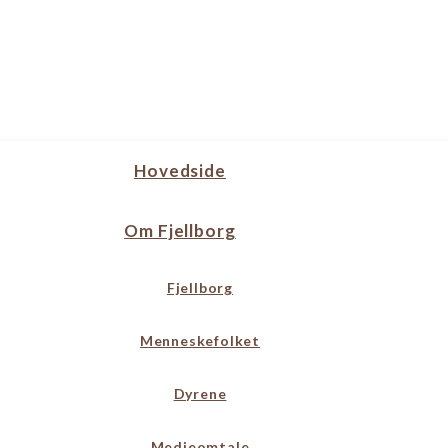
Hovedside
Om Fjellborg
Fjellborg
Menneskefolket
Dyrene
Medieomtale