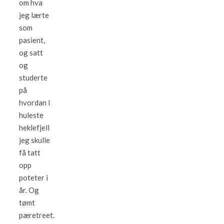
om hva
jeg lærte
som
pasient,
og satt
og
studerte
på
hvordan i
huleste
heklefjell
jeg skulle
få tatt
opp
poteter i
år. Og
tømt
pæretreet.