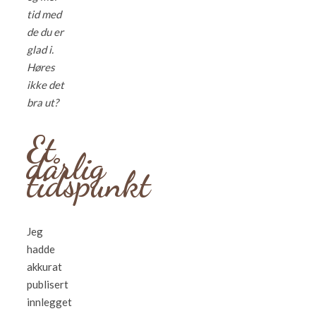
tid med
de du er
glad i.
Høres
ikke det
bra ut?
Et
dårlig
tidspunkt
Jeg
hadde
akkurat
publisert
innlegget