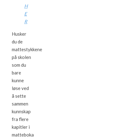
H
E
R
Husker
du de
mattestykkene
på skolen
som du
bare
kunne
løse ved
å sette
sammen
kunnskap
fra flere
kapitler i
matteboka