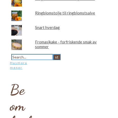
Ringblomstolje til ringblomstsalve
Snart hverdag
Fromasjkake - forfriskende smak av
sommer
Husmora
mener
Be
om