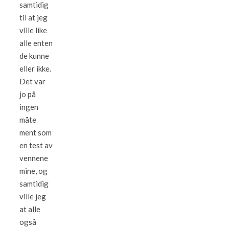
samtidig
til at jeg
ville like
alle enten
de kunne
eller ikke.
Det var
jo på
ingen
måte
ment som
en test av
vennene
mine, og
samtidig
ville jeg
at alle
også