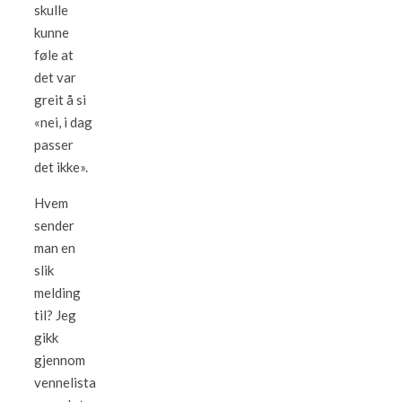
skulle
kunne
føle at
det var
greit å si
«nei, i dag
passer
det ikke».
Hvem
sender
man en
slik
melding
til? Jeg
gikk
gjennom
vennelista