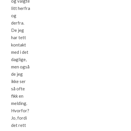
og valgte
litt herfra
og
derfra.
De jeg
har tett
kontakt
med i det
daglige,
men også
de jeg
ikke ser
så ofte
fikk en
melding.
Hvorfor?
Jo, fordi
det rett