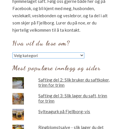
hjemmelaget saft. Følg oss gjerne både her og på
Facebook, og bli kjent med meg, husbonden,
veslekæll, veslebonden og veslebror, og ta del i alt
som skjer på Fjellborg. Lurer du på noe, er du
hjertelig velkommen til å ta kontakt.
Hva vil du lese om?
Hva
vil
du
Mest populære innlegg og sider
lese
om?
Safting del 2: Slik bruker du saftkoker,
trinn for trinn
Safting del 3: Slik lager du saft, trinn
for trinn
Sylteagurk på Fjellborg-vis
Ringblomstsalve - slik lager du det