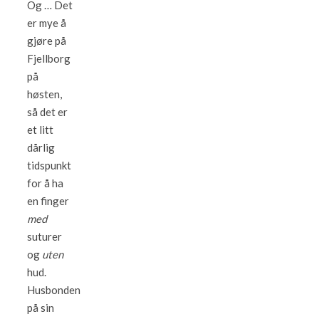
Og … Det
er mye å
gjøre på
Fjellborg
på
høsten,
så det er
et litt
dårlig
tidspunkt
for å ha
en finger
med
suturer
og
uten
hud.
Husbonden
på sin