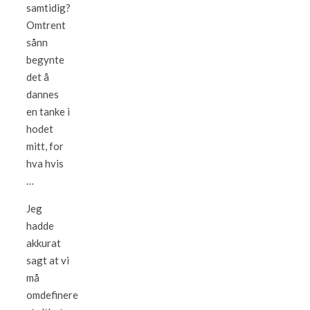
samtidig?
Omtrent
sånn
begynte
det å
dannes
en tanke i
hodet
mitt, for
hva hvis
…
Jeg
hadde
akkurat
sagt at vi
må
omdefinere