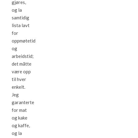
gjøres,
og la
samtidig
lista lavt
for
oppmøtetid
og
arbeidstid;
det måtte
være opp
til hver
enkelt.
Jeg
garanterte
for mat
og kake
og kaffe,
og la