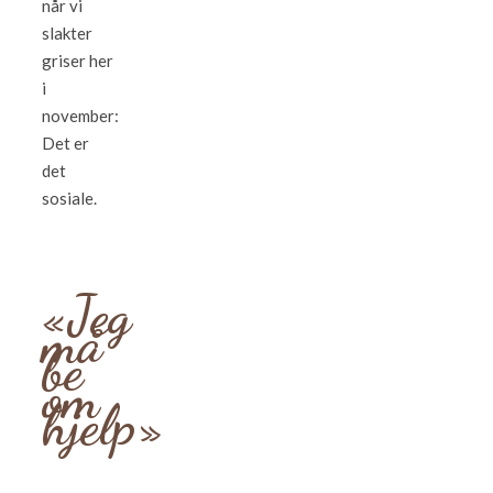
når vi
slakter
griser her
i
november:
Det er
det
sosiale.
«Jeg
må
be
om
hjelp»