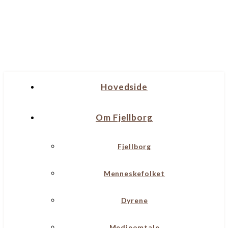
Hovedside
Om Fjellborg
Fjellborg
Menneskefolket
Dyrene
Medieomtale