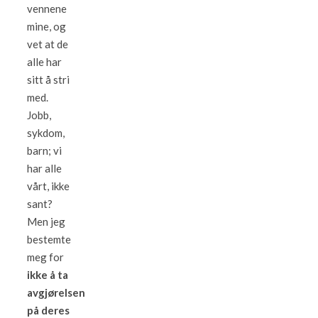
vennene
mine, og
vet at de
alle har
sitt å stri
med.
Jobb,
sykdom,
barn; vi
har alle
vårt, ikke
sant?
Men jeg
bestemte
meg for
ikke å ta
avgjørelsen
på deres