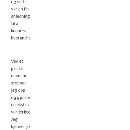
og slett
var en fin
anledning
til å
kunne se
hverandre.
Ved et
par av
navnene
stoppet
jeg opp
og gjorde
en ekstra
vurdering.
Jeg
kjenner jo