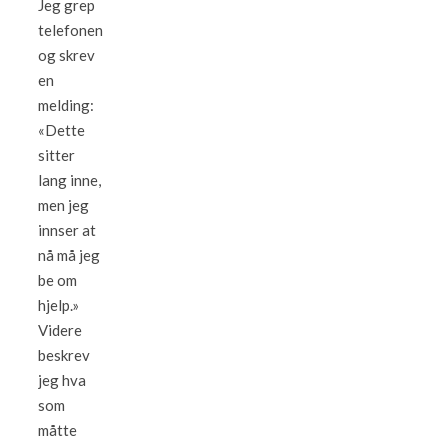
Jeg grep
telefonen
og skrev
en
melding:
«Dette
sitter
lang inne,
men jeg
innser at
nå må jeg
be om
hjelp.»
Videre
beskrev
jeg hva
som
måtte