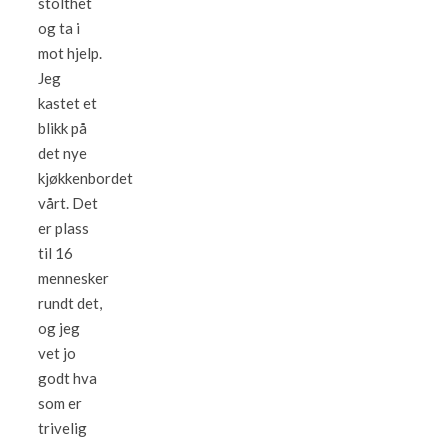
stolthet
og ta i
mot hjelp.
Jeg
kastet et
blikk på
det nye
kjøkkenbordet
vårt. Det
er plass
til 16
mennesker
rundt det,
og jeg
vet jo
godt hva
som er
trivelig