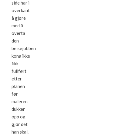
side har i
overkant
å gjøre
med å
overta
den
beisejobben
kona ikke
fikk
fullført
etter
planen
før
maleren
dukker
opp og
gjør det
han skal.