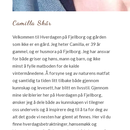
Camilla Skår
Velkommen til Hverdagen på Fjellborg og gården
som ikke er en gård. Jeg heter Camilla, er 39 år
gammel, og er husmora på Fjellborg. Jeg har ansvar
for både griser og høns, mann og barn, og ikke
minst å fylle matboden for de kalde
vintermånedene. Å forsyne seg av naturens matfat
og samtidig ta tiden litt tilbake både gjennom
kunnskap og levesett, har blitt en livsstil. Gjennom
mine skriblerier her på Hverdagen på Fjellborg,
ønsker jeg å dele både av kunnskapen vi tilegner
oss underveis og å inspirere deg til å ta for deg av
alt det gode vi nesten har glemt at finnes. Her vil du
finne hverdagsbetraktninger, hønsemøkk og