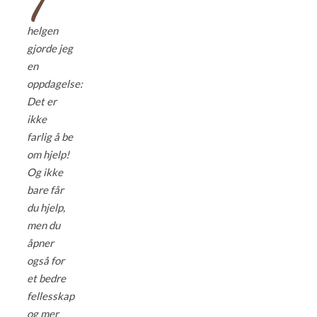
helgen
gjorde jeg
en
oppdagelse:
Det er
ikke
farlig å be
om hjelp!
Og ikke
bare får
du hjelp,
men du
åpner
også for
et bedre
fellesskap
og mer