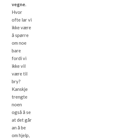
vegne
.
Hvor
ofte lar vi
ikke være
å spørre
om noe
bare
fordi vi
ikke vil
være til
bry?
Kanskje
trengte
noen
også å se
at det går
an å be
om hjelp,