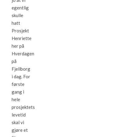
jo at vi
egentlig
skulle
hatt
Prosjekt
Henriette
her på
Hverdagen
på
Fjellborg
i dag. For
første
gang i
hele
prosjektets
levetid
skal vi
gjøre et