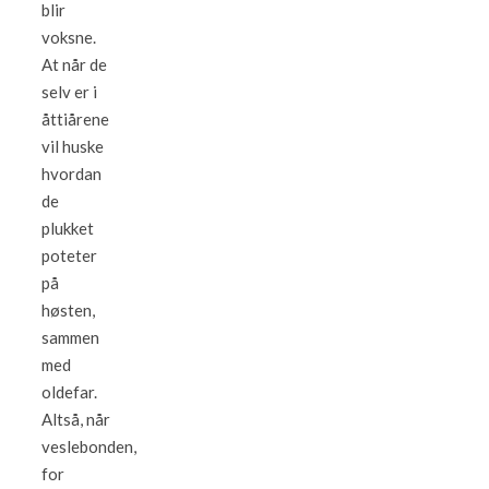
blir
voksne.
At når de
selv er i
åttiårene
vil huske
hvordan
de
plukket
poteter
på
høsten,
sammen
med
oldefar.
Altså, når
veslebonden,
for