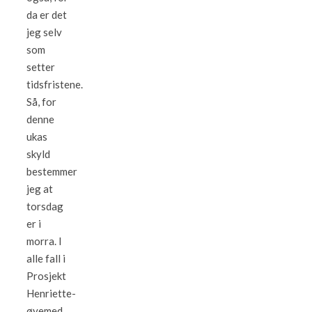
da er det
jeg selv
som
setter
tidsfristene.
Så, for
denne
ukas
skyld
bestemmer
jeg at
torsdag
er i
morra. I
alle fall i
Prosjekt
Henriette-
øyemed.