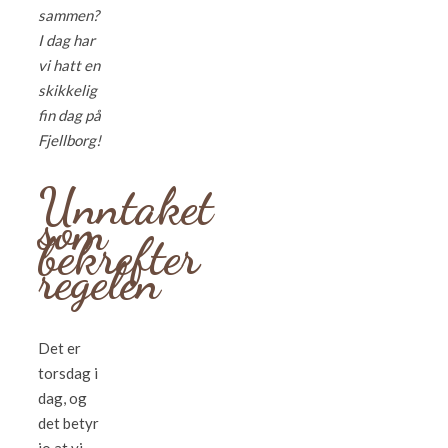
sammen?
I dag har
vi hatt en
skikkelig
fin dag på
Fjellborg!
Unntaket
som
bekrefter
regelen
Det er
torsdag i
dag, og
det betyr