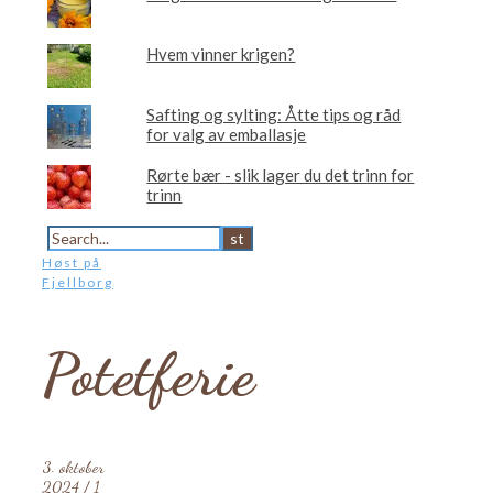
Hvem vinner krigen?
Safting og sylting: Åtte tips og råd
for valg av emballasje
Rørte bær - slik lager du det trinn for
trinn
Høst på
Fjellborg
Potetferie
3. oktober
2024
/
1