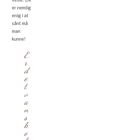
er nemlig
enig i at
sånt må
man
kunne!
E
r
d
e
t
v
a
n
s
k
e