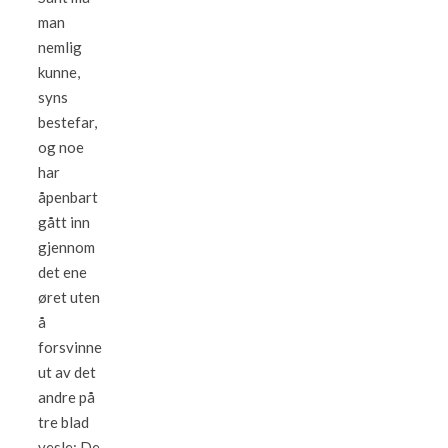
man
nemlig
kunne,
syns
bestefar,
og noe
har
åpenbart
gått inn
gjennom
det ene
øret uten
å
forsvinne
ut av det
andre på
tre blad
vesle: De