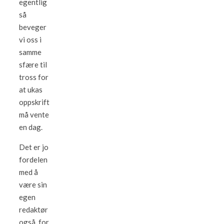
egentlig
så
beveger
vi oss i
samme
sfære til
tross for
at ukas
oppskrift
må vente
en dag.
Det er jo
fordelen
med å
være sin
egen
redaktør
også, for