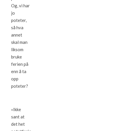
Og, vi har
jo
poteter,
så hva
annet
skal man
liksom
bruke
ferien på
enn å ta
opp
poteter?
«Ikke
sant at
det het