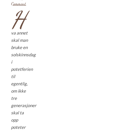
Comment
H
va annet
skal man
bruke en
solskinnsdag
i
potetferien
til
egentlig,
om ikke
tre
generasjoner
skal ta
opp
poteter