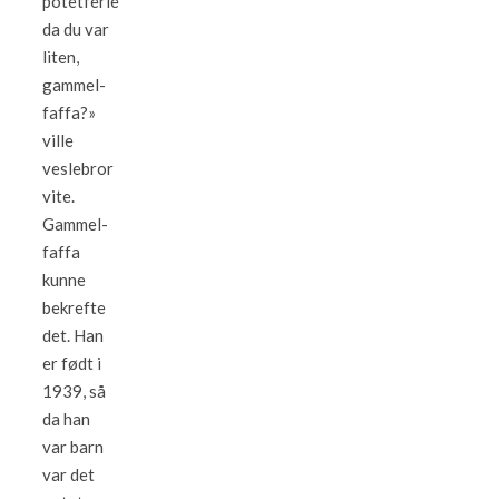
potetferie
da du var
liten,
gammel-
faffa?»
ville
veslebror
vite.
Gammel-
faffa
kunne
bekrefte
det. Han
er født i
1939, så
da han
var barn
var det