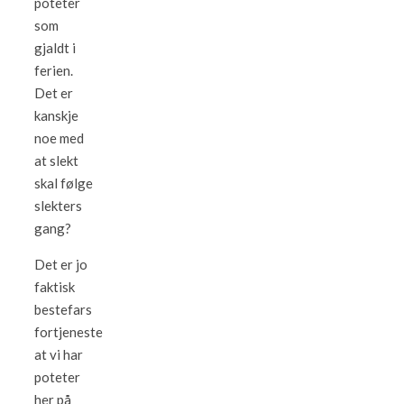
poteter
som
gjaldt i
ferien.
Det er
kanskje
noe med
at slekt
skal følge
slekters
gang?
Det er jo
faktisk
bestefars
fortjeneste
at vi har
poteter
her på