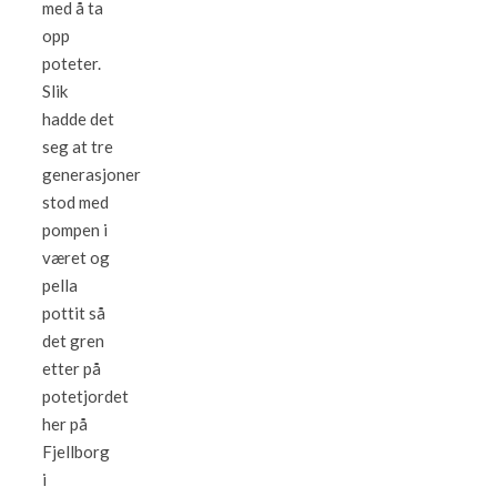
med å ta
opp
poteter.
Slik
hadde det
seg at tre
generasjoner
stod med
pompen i
været og
pella
pottit så
det gren
etter på
potetjordet
her på
Fjellborg
i