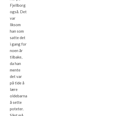
Fjellborg
også. Det
var
liksom
han som
satte det
i gang for
noen år
tilbake,
da han
mente
det var
på tide å
lære
oldebarna
å sette
poteter.
Sånt må