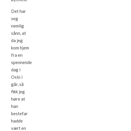
Det har
seg
nemlig
sånn, at
da jeg
kom hjem
fra en
spennende
dag i
Oslo i
går, så
fikk jeg
høre at
han
bestefar
hadde
vært en