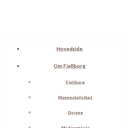
Hovedside
Om Fjellborg
Fjellborg
Menneskefolket
Dyrene
Medieomtale