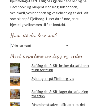
hjemmelaget saft. Følg oss gjerne både her og på
Facebook, og bli kjent med meg, husbonden,
veslekæll, veslebonden og veslebror, og ta del i alt
som skjer på Fjellborg. Lurer du på noe, er du
hjertelig velkommen til å ta kontakt.
Hva vil du lese om?
Hva
vil
du
Mest populære innlegg og sider
lese
om?
Safting del 2: Slik bruker du saftkoker,
trinn for trinn
Sylteagurk på Fjellborg-vis
Safting del 3: Slik lager du saft, trinn
for trinn
Ringblomstsalve - slik lager du det