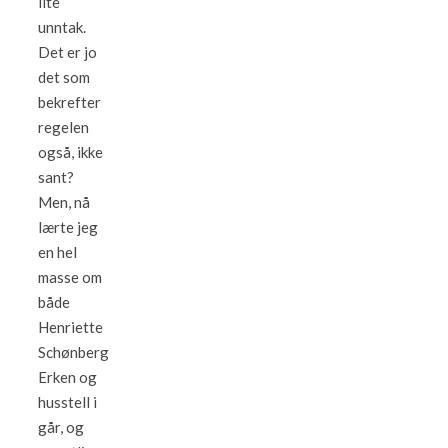
lite
unntak.
Det er jo
det som
bekrefter
regelen
også, ikke
sant?
Men, nå
lærte jeg
en hel
masse om
både
Henriette
Schønberg
Erken og
husstell i
går, og