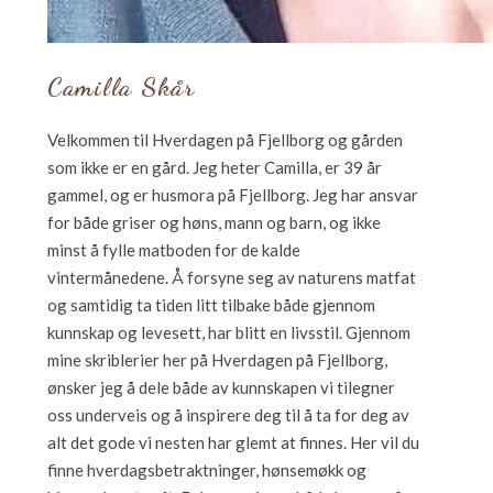
Camilla Skår
Velkommen til Hverdagen på Fjellborg og gården
som ikke er en gård. Jeg heter Camilla, er 39 år
gammel, og er husmora på Fjellborg. Jeg har ansvar
for både griser og høns, mann og barn, og ikke
minst å fylle matboden for de kalde
vintermånedene. Å forsyne seg av naturens matfat
og samtidig ta tiden litt tilbake både gjennom
kunnskap og levesett, har blitt en livsstil. Gjennom
mine skriblerier her på Hverdagen på Fjellborg,
ønsker jeg å dele både av kunnskapen vi tilegner
oss underveis og å inspirere deg til å ta for deg av
alt det gode vi nesten har glemt at finnes. Her vil du
finne hverdagsbetraktninger, hønsemøkk og