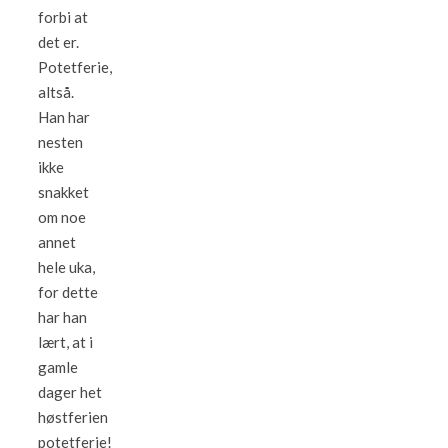
forbi at
det er.
Potetferie,
altså.
Han har
nesten
ikke
snakket
om noe
annet
hele uka,
for dette
har han
lært, at i
gamle
dager het
høstferien
potetferie!