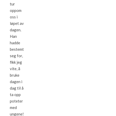
tur
oppom
oss i
løpet av
dagen.
Han
hadde
bestemt
seg for,
fikk jeg
vite, å
bruke
dagen i
dag til å
ta opp
poteter
med
ungene!