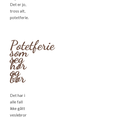
Det er jo,
tross alt,
potetferie.
Potetferie
som
seg
hør
og
bør
Det har i
alle fall
ikke gått
veslebror