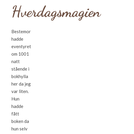
Hverdagsmagien
Bestemor
hadde
eventyret
om 1001
natt
stående i
bokhylla
her da jeg
var liten.
Hun
hadde
fått
boken da
hun selv