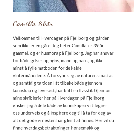
Camilla Skår
Velkommen til Hverdagen på Fjellborg og gården
som ikke er en gård. Jeg heter Camilla, er 39 år
gammel, og er husmora på Fjellborg. Jeg har ansvar
for både griser og høns, mann og barn, og ikke
minst å fylle matboden for de kalde
vintermånedene. Å forsyne seg av naturens matfat
og samtidig ta tiden litt tilbake både gjennom
kunnskap og levesett, har blitt en livsstil. Gjennom
mine skriblerier her på Hverdagen på Fjellborg,
ønsker jeg å dele både av kunnskapen vi tilegner
oss underveis og å inspirere deg til å ta for deg av
alt det gode vi nesten har glemt at finnes. Her vil du
finne hverdagsbetraktninger, hønsemøkk og