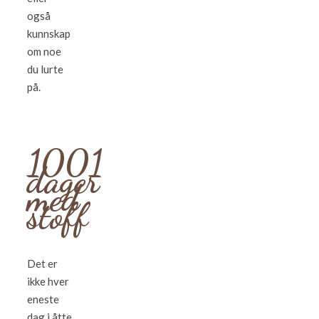
også
kunnskap
om noe
du lurte
på.
1001
dager
med
stoff
Det er
ikke hver
eneste
dag i åtte