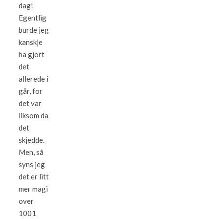
dag!
Egentlig
burde jeg
kanskje
ha gjort
det
allerede i
går, for
det var
liksom da
det
skjedde.
Men, så
syns jeg
det er litt
mer magi
over
1001