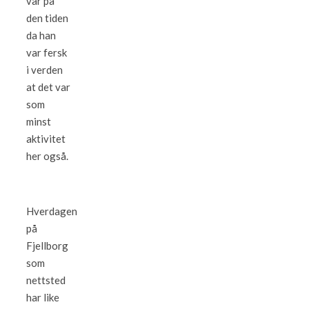
var på
den tiden
da han
var fersk
i verden
at det var
som
minst
aktivitet
her også.
Hverdagen
på
Fjellborg
som
nettsted
har like