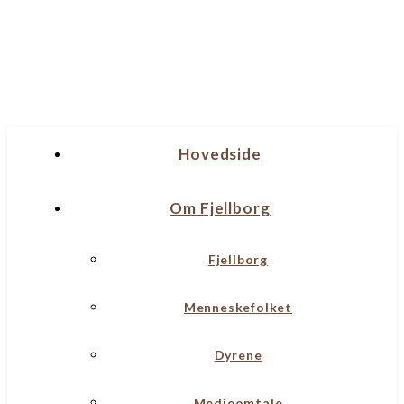
Hovedside
Om Fjellborg
Fjellborg
Menneskefolket
Dyrene
Medieomtale