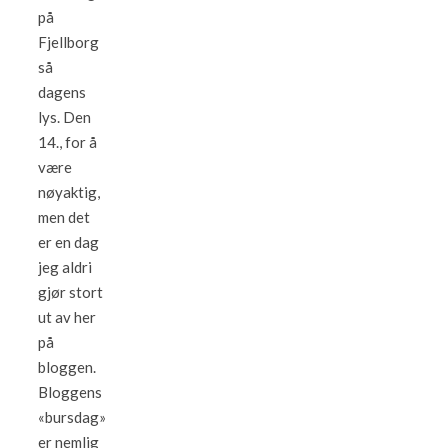
på
Fjellborg
så
dagens
lys. Den
14., for å
være
nøyaktig,
men det
er en dag
jeg aldri
gjør stort
ut av her
på
bloggen.
Bloggens
«bursdag»
er nemlig