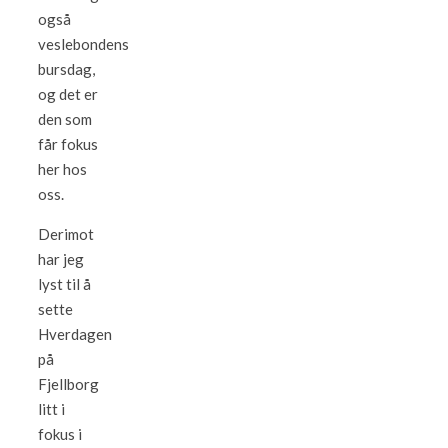
også
veslebondens
bursdag,
og det er
den som
får fokus
her hos
oss.
Derimot
har jeg
lyst til å
sette
Hverdagen
på
Fjellborg
litt i
fokus i