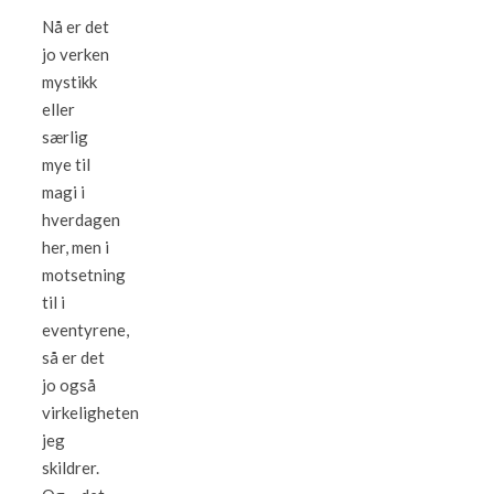
Nå er det
jo verken
mystikk
eller
særlig
mye til
magi i
hverdagen
her, men i
motsetning
til i
eventyrene,
så er det
jo også
virkeligheten
jeg
skildrer.