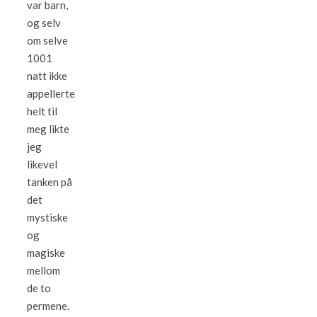
var barn,
og selv
om selve
1001
natt ikke
appellerte
helt til
meg likte
jeg
likevel
tanken på
det
mystiske
og
magiske
mellom
de to
permene.