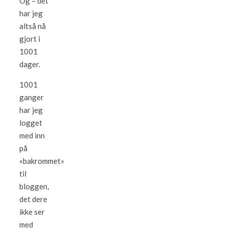
Og – det
har jeg
altså nå
gjort i
1001
dager.
1001
ganger
har jeg
logget
med inn
på
«bakrommet»
til
bloggen,
det dere
ikke ser
med