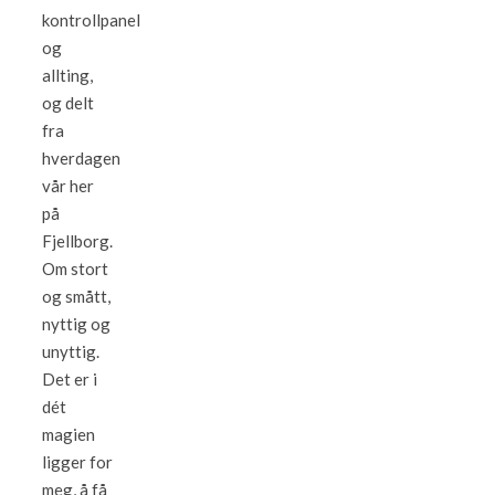
kontrollpanel
og
allting,
og delt
fra
hverdagen
vår her
på
Fjellborg.
Om stort
og smått,
nyttig og
unyttig.
Det er i
dét
magien
ligger for
meg, å få