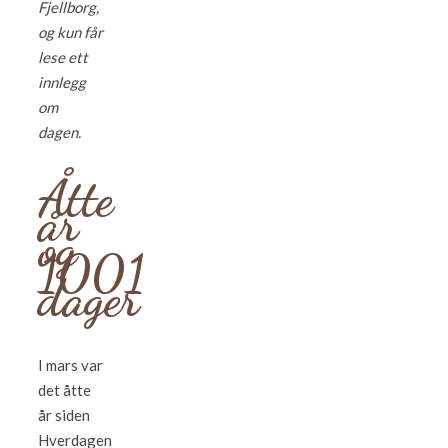
Fjellborg,
og kun får
lese ett
innlegg
om
dagen.
Åtte
år
og
1001
dager
I mars var
det åtte
år siden
Hverdagen