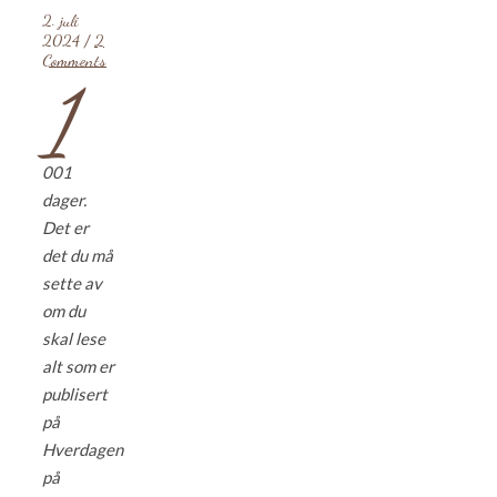
2. juli
2024
/
2
Comments
1
001
dager.
Det er
det du må
sette av
om du
skal lese
alt som er
publisert
på
Hverdagen
på