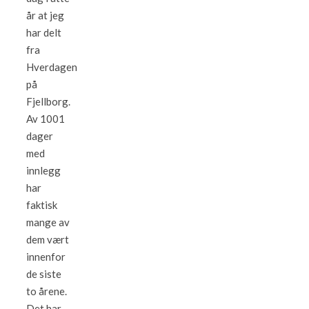
år at jeg
har delt
fra
Hverdagen
på
Fjellborg.
Av 1001
dager
med
innlegg
har
faktisk
mange av
dem vært
innenfor
de siste
to årene.
Det har