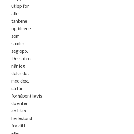
utløp for
alle
tankene
og ideene
som
samler
seg opp.
Dessuten,
når jeg
deler det
med deg,
så får
forhåpentligvis
du enten
en liten
hvilestund
fra ditt,
eller