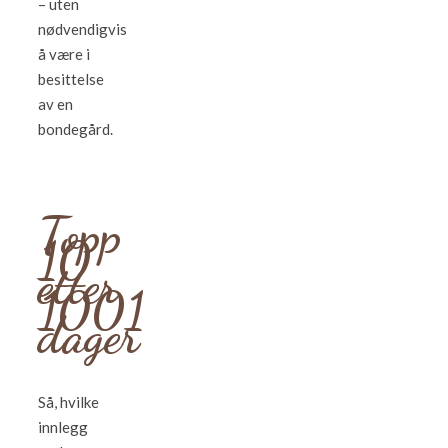
– uten
nødvendigvis
å være i
besittelse
av en
bondegård.
Topp
10
etter
1001
dager
Så, hvilke
innlegg