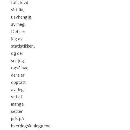
fullt levd
sitt liv,
uavhengig
av meg.
Det ser
jeg av
statistikken,
og der
ser jeg
også hva
dere er
opptatt
av. Jeg
vet at
mange
setter
pris på
hverdagsinnleggene,