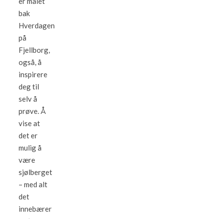
er målet
bak
Hverdagen
på
Fjellborg,
også, å
inspirere
deg til
selv å
prøve. Å
vise at
det er
mulig å
være
sjølberget
– med alt
det
innebærer