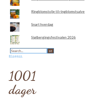
Ringblomstolje til ringblomstsalve
Snart hverdag
Sjølbergingsfestivalen 2026
Bloggen
1001
dager