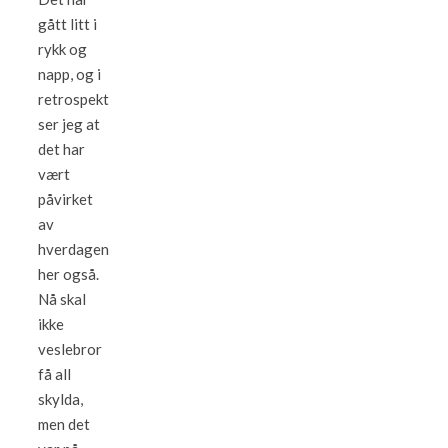
gått litt i
rykk og
napp, og i
retrospekt
ser jeg at
det har
vært
påvirket
av
hverdagen
her også.
Nå skal
ikke
veslebror
få all
skylda,
men det