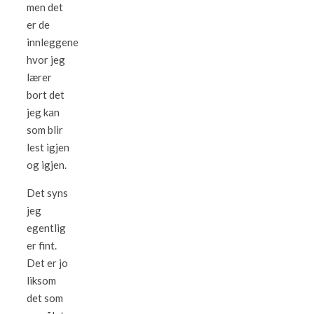
men det
er de
innleggene
hvor jeg
lærer
bort det
jeg kan
som blir
lest igjen
og igjen.
Det syns
jeg
egentlig
er fint.
Det er jo
liksom
det som