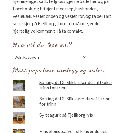
hjemmelaget saft. Følg oss gjerne både her og på
Facebook, og bli kjent med meg, husbonden,
veslekæll, veslebonden og veslebror, og ta del i alt
som skjer på Fjellborg. Lurer du på noe, er du
hjertelig velkommen til å ta kontakt.
Hva vil du lese om?
Hva
vil
du
Mest populære innlegg og sider
lese
om?
Safting del 2: Slik bruker du saftkoker,
trinn for trinn
Safting del 3: Slik lager du saft, trinn
for trinn
Sylteagurk på Fjellborg-vis
Ringblomstsalve - slik lager du det