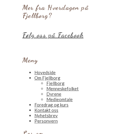
Mer fra Hverdagen på
Fjellborg?
Følg oss på Facebook
Meny
Hovedside
Om Fjellborg
Fjellborg
Menneskefolket
Dyrene
Medieomtale
Foredrag og kurs
Kontakt oss
Nyhetsbrev
Personvern
Les om