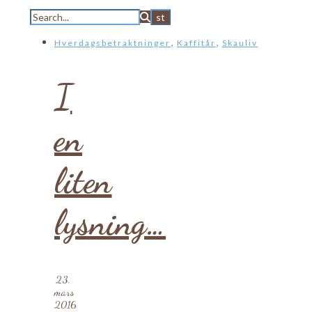
,
,
Hverdagsbetraktninger
Kaffitår
Skauliv
I
en
liten
lysning…
23.
mars
2016