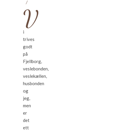
/
V
i
trives
godt
på
Fjellborg,
veslebonden,
veslekællen,
husbonden
og
jeg,
men
er
det
ett