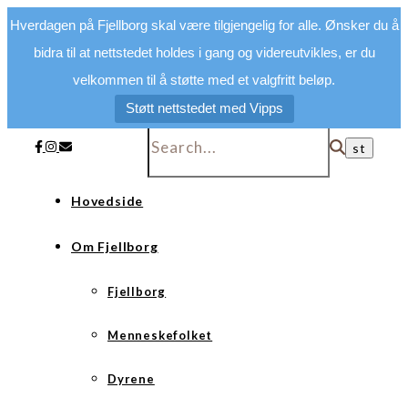
Hverdagen på Fjellborg skal være tilgjengelig for alle. Ønsker du å
bidra til at nettstedet holdes i gang og videreutvikles, er du
velkommen til å støtte med et valgfritt beløp.
Støtt nettstedet med Vipps
Hovedside
Om Fjellborg
Fjellborg
Menneskefolket
Dyrene