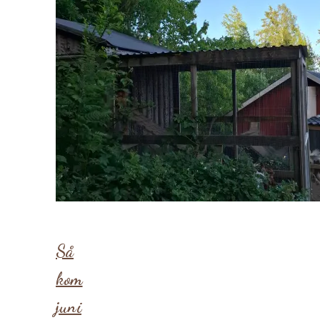
Så
kom
juni