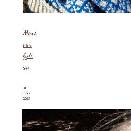
Mars
var
fylt
av
31.
mars
2025