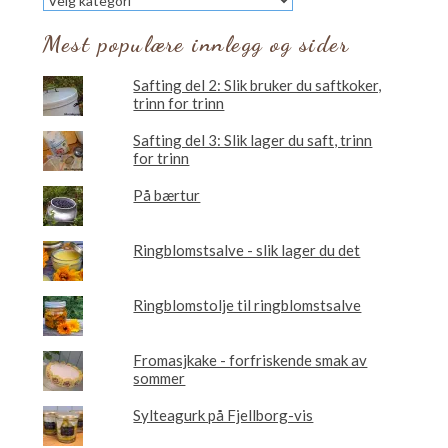
vil
du
Mest populære innlegg og sider
lese
om?
Safting del 2: Slik bruker du saftkoker,
trinn for trinn
Safting del 3: Slik lager du saft, trinn
for trinn
På bærtur
Ringblomstsalve - slik lager du det
Ringblomstolje til ringblomstsalve
Fromasjkake - forfriskende smak av
sommer
Sylteagurk på Fjellborg-vis