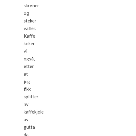
skrøner
og
steker
vafler.
Kaffe
koker
vi
også,
etter
at
jeg
fikk
splitter
ny
kaffekjele
av
gutta
da