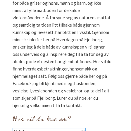
for både griser og høns, mann og barn, og ikke
minst å fylle matboden for de kalde
vintermånedene. Å forsyne seg av naturens matfat
og samtidig ta tiden litt tilbake både gjennom
kunnskap og levesett, har blitt en livsstil. Gjennom
mine skriblerier her på Hverdagen på Fjellborg,
ønsker jeg å dele både av kunnskapen vi tilegner
oss underveis og å inspirere deg til å ta for deg av
alt det gode vi nesten har glemt at finnes. Her vil du
finne hverdagsbetraktninger, hønsemøkk og
hjemmelaget saft. Følg oss gjerne både her og på
Facebook, og bli kjent med meg, husbonden,
veslekæll, veslebonden og veslebror, og ta del i alt
som skjer på Fjellborg. Lurer du på noe, er du
hjertelig velkommen til å ta kontakt.
Hva vil du lese om?
Hva