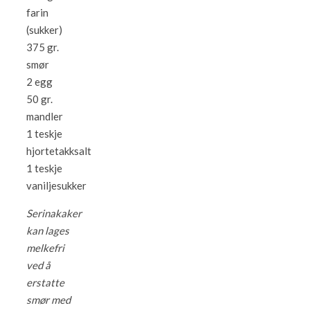
farin
(sukker)
375 gr.
smør
2 egg
50 gr.
mandler
1 teskje
hjortetakksalt
1 teskje
vaniljesukker
Serinakaker
kan lages
melkefri
ved å
erstatte
smør med