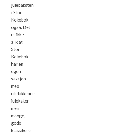
julebaksten
i Stor
Kokebok
også. Det
er ikke
slik at
Stor
Kokebok
har en
egen
seksjon
med
utelukkende
julekaker,
men
mange,
gode
klassikere