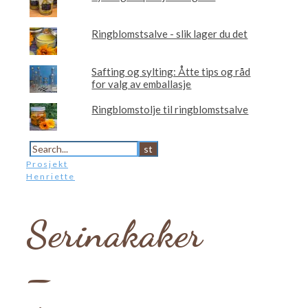
Ringblomstsalve - slik lager du det
Safting og sylting: Åtte tips og råd
for valg av emballasje
Ringblomstolje til ringblomstsalve
Prosjekt
Henriette
Serinakaker
–