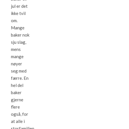
jul er det
ikke tvil
om.
Mange
baker nok
sju slag,
mens
mange
nøyer
seg med
færre. En
hel del
baker
gjerne
flere
også, for
at alle i
storfamilien