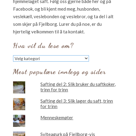
hjemmelaget saft. Følg oss gjerne både her og på
Facebook, og bli kjent med meg, husbonden,
veslekæll, veslebonden og veslebror, og ta del i alt
som skjer på Fjellborg. Lurer du på noe, er du
hjertelig velkommen til å ta kontakt.
Hva vil du lese om?
Hva
vil
du
Mest populære innlegg og sider
lese
om?
Safting del 2: Slik bruker du saftkoker,
trinn for trinn
Safting del 3: Slik lager du saft, trinn
for trinn
Menneskemøter
Sylteagurk på Fjellborg-vis