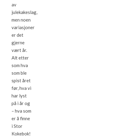
av
julekakeslag,
men noen
variasjoner
er det
gjerne
vært år.
Alt etter
som hva
som ble
spist året
før, hva vi
har lyst
på i år og
– hva som
er å finne
i Stor
Kokebok!