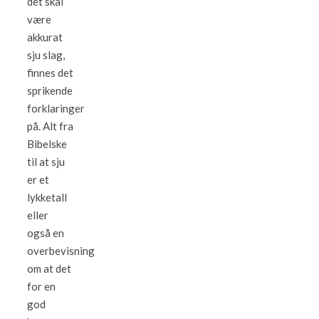
det skal
være
akkurat
sju slag,
finnes det
sprikende
forklaringer
på. Alt fra
Bibelske
til at sju
er et
lykketall
eller
også en
overbevisning
om at det
for en
god