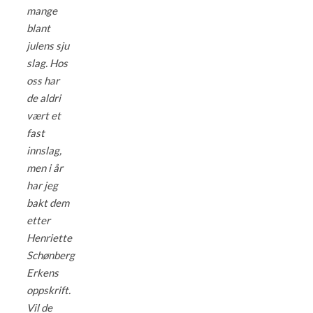
mange
blant
julens sju
slag. Hos
oss har
de aldri
vært et
fast
innslag,
men i år
har jeg
bakt dem
etter
Henriette
Schønberg
Erkens
oppskrift.
Vil de