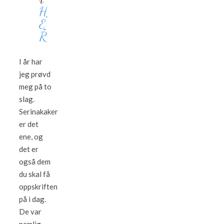
H
E
R
I år har
jeg prøvd
meg på to
slag.
Serinakaker
er det
ene, og
det er
også dem
du skal få
oppskriften
på i dag.
De var