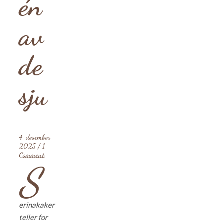
én
av
de
sju
4. desember
2025
/
1
Comment
S
erinakaker
teller for