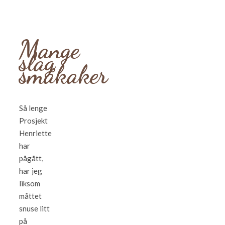
Mange
slag
småkaker
Så lenge
Prosjekt
Henriette
har
pågått,
har jeg
liksom
måttet
snuse litt
på