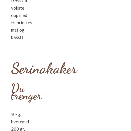
tross alt
vokste
opp med
Henriettes
mat og
bakst!
Serinakaker
Du
trenger
½ kg.
hvetemel
200 gr.