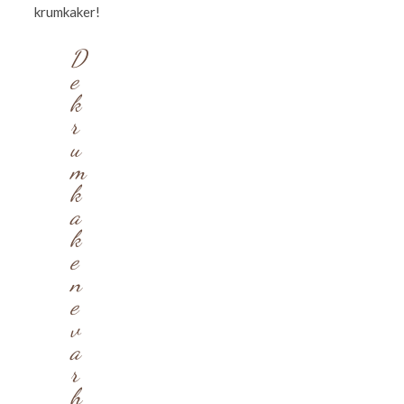
krumkaker!
D
e
k
r
u
m
k
a
k
e
n
e
v
a
r
h