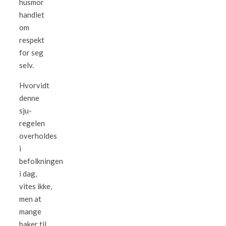
husmor
handlet
om
respekt
for seg
selv.
Hvorvidt
denne
sju-
regelen
overholdes
i
befolkningen
i dag,
vites ikke,
men at
mange
baker til