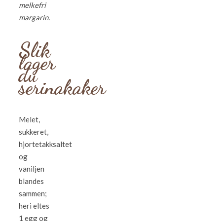
melkefri
margarin.
Slik
lager
du
serinakaker
Melet,
sukkeret,
hjortetakksaltet
og
vaniljen
blandes
sammen;
heri eltes
1 egg og