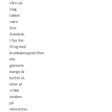
våre sju
slag,
takket
være
Stor
Kokebok.
I fjor ble
til og med
krumkakeoppskriften
min
gjennom
mange år
byttet ut,
etter at
vi fikk
smaken
på
Henriettes