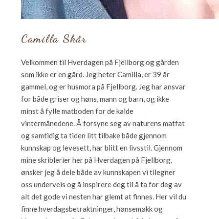
Camilla Skår
Velkommen til Hverdagen på Fjellborg og gården
som ikke er en gård. Jeg heter Camilla, er 39 år
gammel, og er husmora på Fjellborg. Jeg har ansvar
for både griser og høns, mann og barn, og ikke
minst å fylle matboden for de kalde
vintermånedene. Å forsyne seg av naturens matfat
og samtidig ta tiden litt tilbake både gjennom
kunnskap og levesett, har blitt en livsstil. Gjennom
mine skriblerier her på Hverdagen på Fjellborg,
ønsker jeg å dele både av kunnskapen vi tilegner
oss underveis og å inspirere deg til å ta for deg av
alt det gode vi nesten har glemt at finnes. Her vil du
finne hverdagsbetraktninger, hønsemøkk og