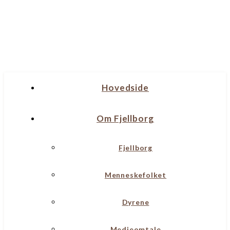
Hovedside
Om Fjellborg
Fjellborg
Menneskefolket
Dyrene
Medieomtale