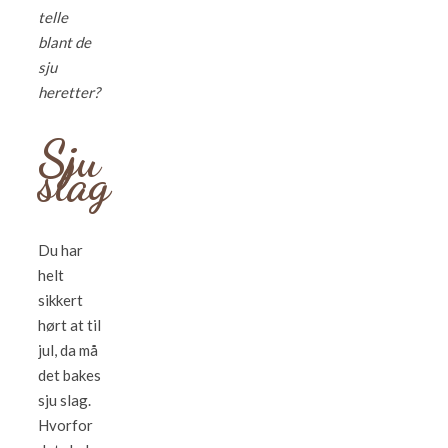
telle
blant de
sju
heretter?
Sju
slag
Du har
helt
sikkert
hørt at til
jul, da må
det bakes
sju slag.
Hvorfor