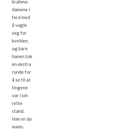
brahma-
damene i
ferd med
å vagle
seg for
kvelden,
og bare
hanen tok
en ekstra
runde for
å se til at
tingene
var i sin
rette
stand.
Han er da
mann.