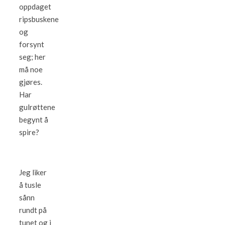
oppdaget
ripsbuskene
og
forsynt
seg; her
må noe
gjøres.
Har
gulrøttene
begynt å
spire?
Jeg liker
å tusle
sånn
rundt på
tunet og i