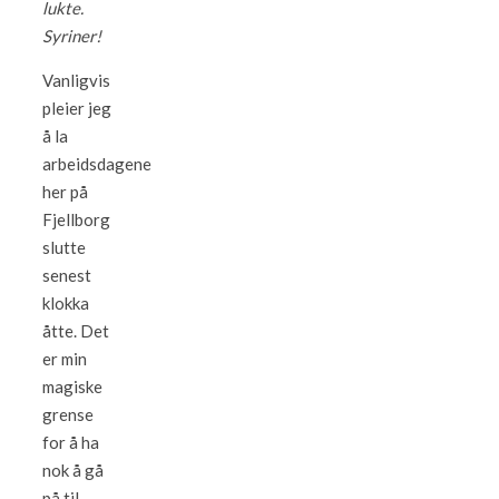
lukte.
Syriner!
Vanligvis
pleier jeg
å la
arbeidsdagene
her på
Fjellborg
slutte
senest
klokka
åtte. Det
er min
magiske
grense
for å ha
nok å gå
på til