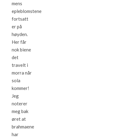
mens
epleblomstene
fortsatt
er på
høyden.
Her får
nok biene
det
travelt i
morra når
sola
kommer!
Jeg
noterer
meg bak
øret at
brahmaene
har