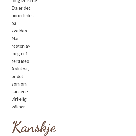
omgivelsene.
Da er det
annerledes
på
kvelden.
Når
resten av
meg er i
ferd med
å slukne,
er det
som om
sansene
virkelig
våkner.
Kanskje
…