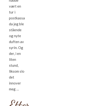
hadde
vært en
tur i
postkassa
da jeg ble
stående
og nyte
duften av
syrin. Og
der, i en
liten
stund,
liksom slo
det
innover
meg …
Etter