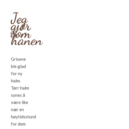
Jeg
gjør
som
hanen
Grisene
ble glad
for ny
halm.
Tørr halm
synes å
være like
nær en
høytidsstund
for dem