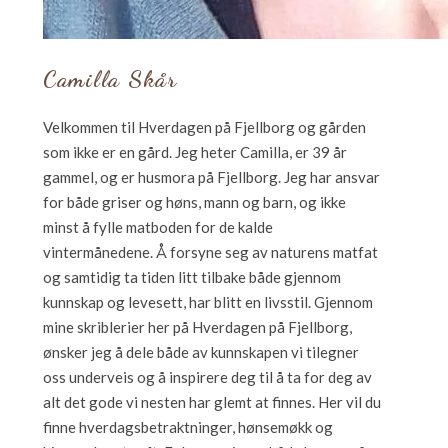
Camilla Skår
Velkommen til Hverdagen på Fjellborg og gården
som ikke er en gård. Jeg heter Camilla, er 39 år
gammel, og er husmora på Fjellborg. Jeg har ansvar
for både griser og høns, mann og barn, og ikke
minst å fylle matboden for de kalde
vintermånedene. Å forsyne seg av naturens matfat
og samtidig ta tiden litt tilbake både gjennom
kunnskap og levesett, har blitt en livsstil. Gjennom
mine skriblerier her på Hverdagen på Fjellborg,
ønsker jeg å dele både av kunnskapen vi tilegner
oss underveis og å inspirere deg til å ta for deg av
alt det gode vi nesten har glemt at finnes. Her vil du
finne hverdagsbetraktninger, hønsemøkk og