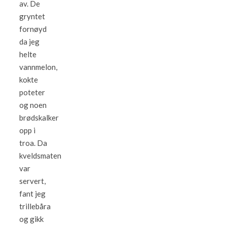
av. De
gryntet
fornøyd
da jeg
helte
vannmelon,
kokte
poteter
og noen
brødskalker
opp i
troa. Da
kveldsmaten
var
servert,
fant jeg
trillebåra
og gikk