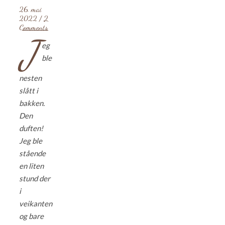
26. mai
2022
/
2
Comments
J
eg
ble
nesten
slått i
bakken.
Den
duften!
Jeg ble
stående
en liten
stund der
i
veikanten
og bare