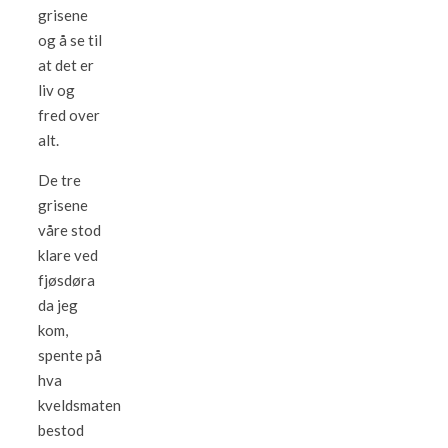
grisene
og å se til
at det er
liv og
fred over
alt.
De tre
grisene
våre stod
klare ved
fjøsdøra
da jeg
kom,
spente på
hva
kveldsmaten
bestod