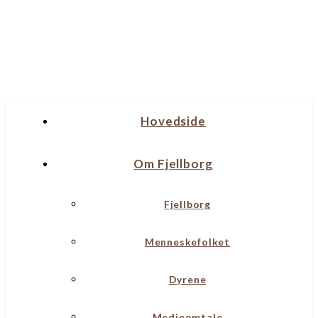
Hovedside
Om Fjellborg
Fjellborg
Menneskefolket
Dyrene
Medieomtale