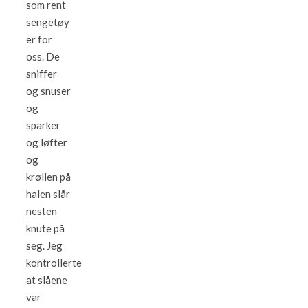
som rent
sengetøy
er for
oss. De
sniffer
og snuser
og
sparker
og løfter
og
krøllen på
halen slår
nesten
knute på
seg. Jeg
kontrollerte
at slåene
var