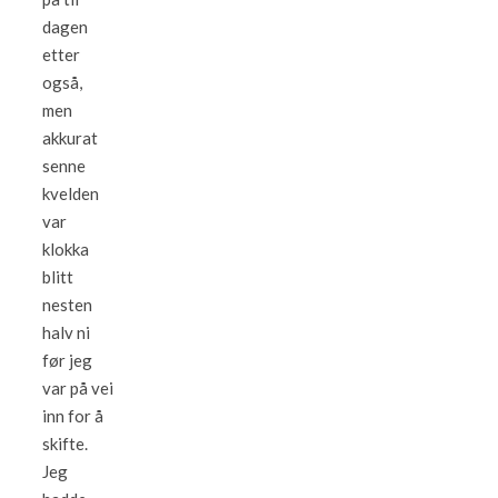
dagen
etter
også,
men
akkurat
senne
kvelden
var
klokka
blitt
nesten
halv ni
før jeg
var på vei
inn for å
skifte.
Jeg