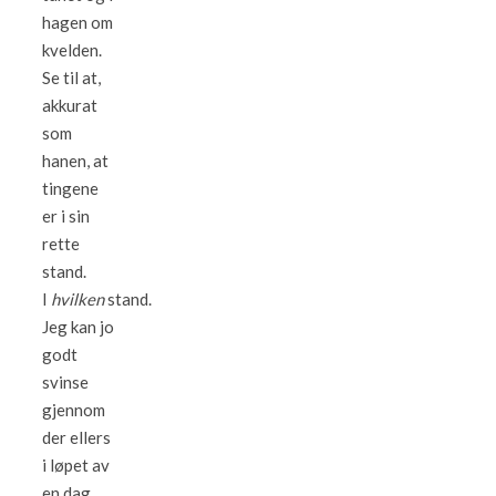
hagen om
kvelden.
Se til at,
akkurat
som
hanen, at
tingene
er i sin
rette
stand.
I
hvilken
stand.
Jeg kan jo
godt
svinse
gjennom
der ellers
i løpet av
en dag