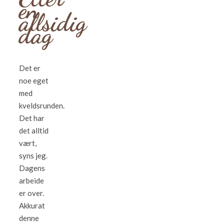
en
allsidig
dag
Det er
noe eget
med
kveldsrunden.
Det har
det alltid
vært,
syns jeg.
Dagens
arbeide
er over.
Akkurat
denne