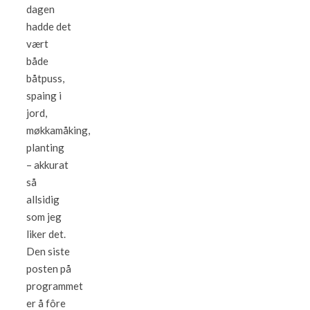
dagen
hadde det
vært
både
båtpuss,
spaing i
jord,
møkkamåking,
planting
– akkurat
så
allsidig
som jeg
liker det.
Den siste
posten på
programmet
er å fôre