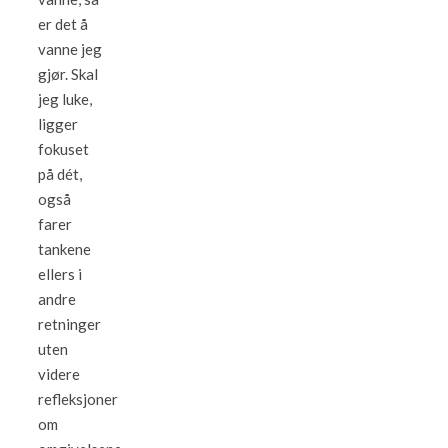
er det å
vanne jeg
gjør. Skal
jeg luke,
ligger
fokuset
på dét,
også
farer
tankene
ellers i
andre
retninger
uten
videre
refleksjoner
om