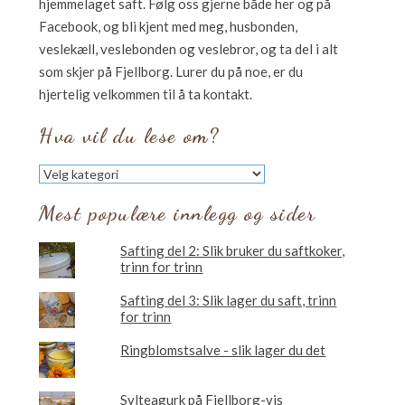
hjemmelaget saft. Følg oss gjerne både her og på
Facebook, og bli kjent med meg, husbonden,
veslekæll, veslebonden og veslebror, og ta del i alt
som skjer på Fjellborg. Lurer du på noe, er du
hjertelig velkommen til å ta kontakt.
Hva vil du lese om?
Hva
vil
du
Mest populære innlegg og sider
lese
om?
Safting del 2: Slik bruker du saftkoker,
trinn for trinn
Safting del 3: Slik lager du saft, trinn
for trinn
Ringblomstsalve - slik lager du det
Sylteagurk på Fjellborg-vis