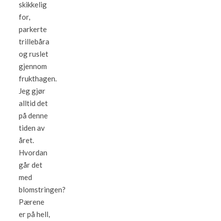
skikkelig
for,
parkerte
trillebåra
og ruslet
gjennom
frukthagen.
Jeg gjør
alltid det
på denne
tiden av
året.
Hvordan
går det
med
blomstringen?
Pærene
er på hell,