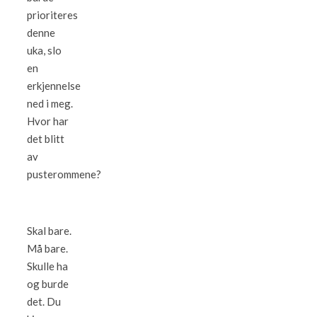
prioriteres
denne
uka, slo
en
erkjennelse
ned i meg.
Hvor har
det blitt
av
pusterommene?
Skal bare.
Må bare.
Skulle ha
og burde
det. Du