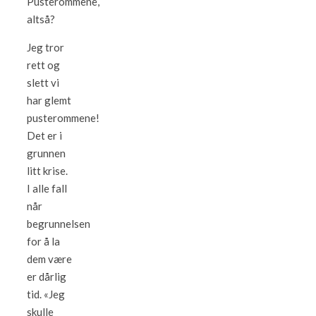
Pusterommene,
altså?
Jeg tror
rett og
slett vi
har glemt
pusterommene!
Det er i
grunnen
litt krise.
I alle fall
når
begrunnelsen
for å la
dem være
er dårlig
tid. «Jeg
skulle