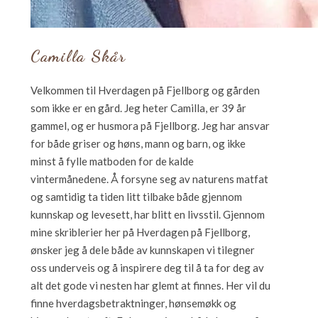
Camilla Skår
Velkommen til Hverdagen på Fjellborg og gården
som ikke er en gård. Jeg heter Camilla, er 39 år
gammel, og er husmora på Fjellborg. Jeg har ansvar
for både griser og høns, mann og barn, og ikke
minst å fylle matboden for de kalde
vintermånedene. Å forsyne seg av naturens matfat
og samtidig ta tiden litt tilbake både gjennom
kunnskap og levesett, har blitt en livsstil. Gjennom
mine skriblerier her på Hverdagen på Fjellborg,
ønsker jeg å dele både av kunnskapen vi tilegner
oss underveis og å inspirere deg til å ta for deg av
alt det gode vi nesten har glemt at finnes. Her vil du
finne hverdagsbetraktninger, hønsemøkk og