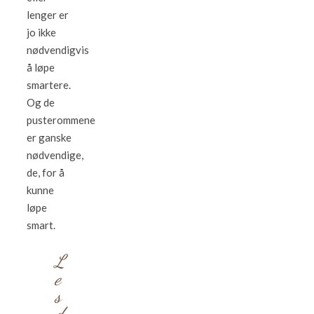
lenger er
jo ikke
nødvendigvis
å løpe
smartere.
Og de
pusterommene
er ganske
nødvendige,
de, for å
kunne
løpe
smart.
L
e
s
d