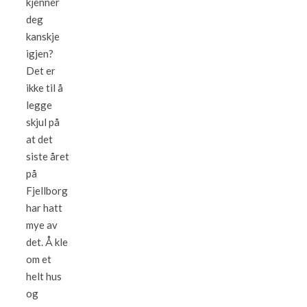
kjenner
deg
kanskje
igjen?
Det er
ikke til å
legge
skjul på
at det
siste året
på
Fjellborg
har hatt
mye av
det. Å kle
om et
helt hus
og