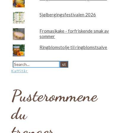
Sjølbergingsfestivalen 2026
Fromasjkake - forfriskende smak av
sommer
Ringblomstolje til ringblomstsalve
Kaffitår
Pusterommene
du
trenger