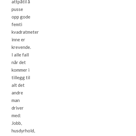
attpåtil å
pusse
opp gode
femti
kvadratmeter
inne er
krevende.
I alle fall
når det
kommer i
tillegg til
alt det
andre
man
driver
med:
Jobb,
husdyrhold,