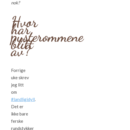
nok?
Hvor
har
pusterommene
blitt
av?
Forrige
uke skrev
jeg litt
om
#landligidyll
.
Det er
ikke bare
ferske
rundstykker