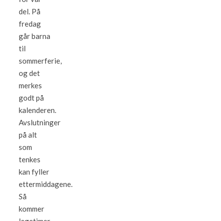
del. På
fredag
går barna
til
sommerferie,
og det
merkes
godt på
kalenderen.
Avslutninger
på alt
som
tenkes
kan fyller
ettermiddagene.
Så
kommer