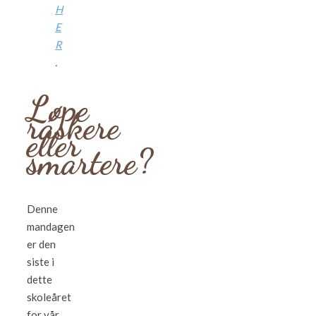
H
E
R
.
Løpe
raskere
eller
smartere?
Denne
mandagen
er den
siste i
dette
skoleåret
for vår