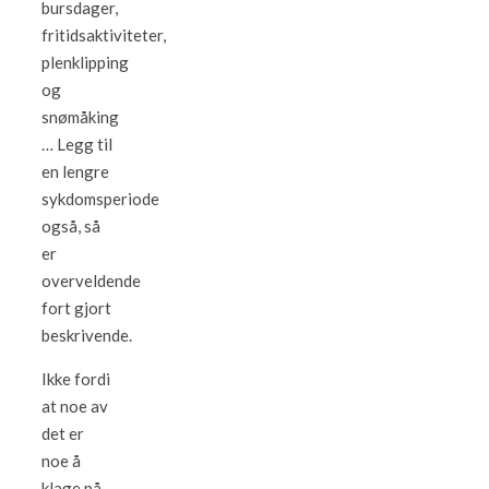
bursdager,
fritidsaktiviteter,
plenklipping
og
snømåking
… Legg til
en lengre
sykdomsperiode
også, så
er
overveldende
fort gjort
beskrivende.
Ikke fordi
at noe av
det er
noe å
klage på,