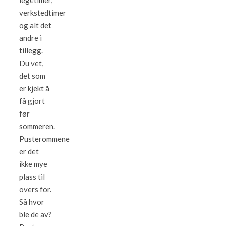
legetimer,
verkstedtimer
og alt det
andre i
tillegg.
Du vet,
det som
er kjekt å
få gjort
før
sommeren.
Pusterommene
er det
ikke mye
plass til
overs for.
Så hvor
ble de av?