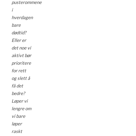
pusterommene
i
hverdagen
bare
dødtid?
Eller er
det noe vi
aktivt bør
prioritere
for rett
og slett å
få det
bedre?
Løper vi
lengre om
vi bare
løper
raskt