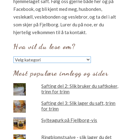
hjemmelaget saft. Følg oss gjerne både her og på
Facebook, og bli kjent med meg, husbonden,
veslekæll, veslebonden og veslebror, og ta del i alt
som skjer på Fjellborg. Lurer du på noe, er du
hjertelig velkommen til å ta kontakt.
Hva vil du lese om?
Hva
vil
du
Mest populære innlegg og sider
lese
om?
Safting del 2: Slik bruker du saftkoker,
trinn for trinn
Safting del 3: Slik lager du saft, trinn
for trinn
Sylteagurk på Fjellborg-vis
Ringblomstsalve - slik lager du det