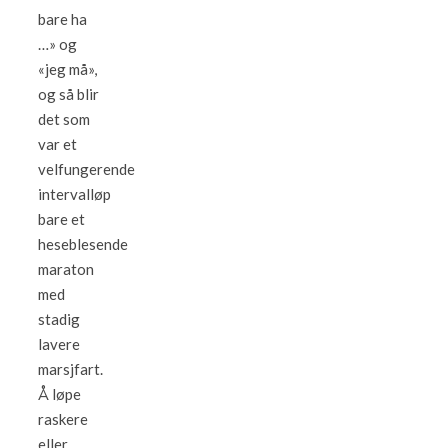
bare ha
…» og
«jeg må»,
og så blir
det som
var et
velfungerende
intervalløp
bare et
heseblesende
maraton
med
stadig
lavere
marsjfart.
Å løpe
raskere
eller