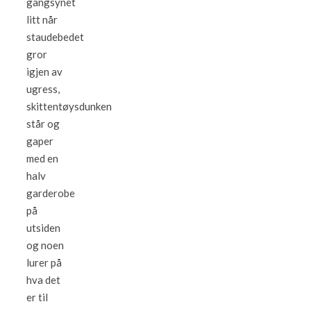
gangsynet
litt når
staudebedet
gror
igjen av
ugress,
skittentøysdunken
står og
gaper
med en
halv
garderobe
på
utsiden
og noen
lurer på
hva det
er til