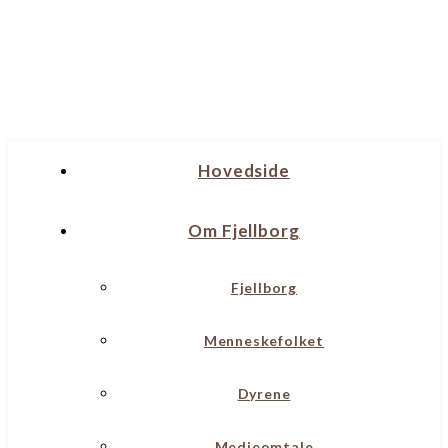
Hovedside
Om Fjellborg
Fjellborg
Menneskefolket
Dyrene
Medieomtale