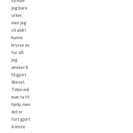
så mye
jeg bare
orker,
men jeg
vil aldri
kunne
krysse av
for alt
jeg
ønsker
å
få gjort
likevel.
Tiden må
man ta til
hjelp, men
det er
fort gjort
å miste