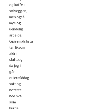
og kaffe i
solveggen,
men også
mye og
uendelig
arbeide.
Gjøremålslista
tar liksom
aldri
slutt, og
da jeg i
går
ettermiddag
satt og
noterte
ned hva
som
burde