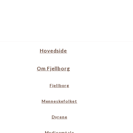
Hovedside
Om Fjellborg
Fjellborg
Menneskefolket
Dyrene
Medieomtale