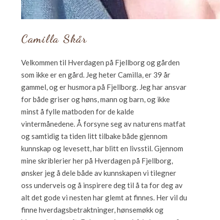
Camilla Skår
Velkommen til Hverdagen på Fjellborg og gården
som ikke er en gård. Jeg heter Camilla, er 39 år
gammel, og er husmora på Fjellborg. Jeg har ansvar
for både griser og høns, mann og barn, og ikke
minst å fylle matboden for de kalde
vintermånedene. Å forsyne seg av naturens matfat
og samtidig ta tiden litt tilbake både gjennom
kunnskap og levesett, har blitt en livsstil. Gjennom
mine skriblerier her på Hverdagen på Fjellborg,
ønsker jeg å dele både av kunnskapen vi tilegner
oss underveis og å inspirere deg til å ta for deg av
alt det gode vi nesten har glemt at finnes. Her vil du
finne hverdagsbetraktninger, hønsemøkk og