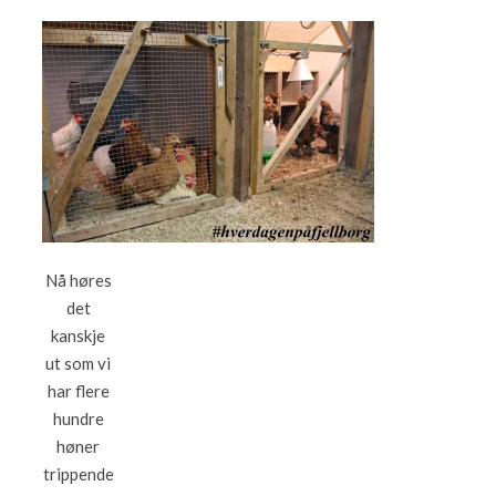
Nå høres
det
kanskje
ut som vi
har flere
hundre
høner
trippende