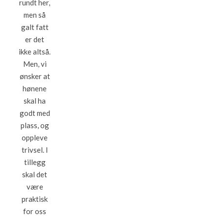
rundt her,
men så
galt fatt
er det
ikke altså.
Men, vi
ønsker at
hønene
skal ha
godt med
plass, og
oppleve
trivsel. I
tillegg
skal det
være
praktisk
for oss