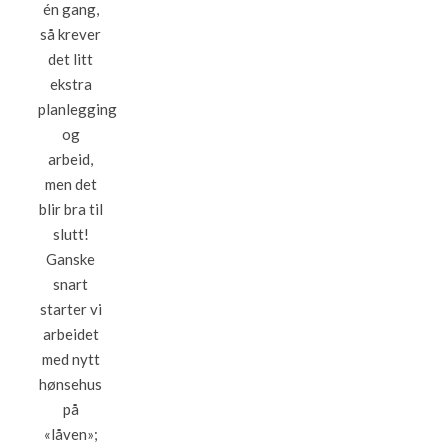
én gang,
så krever
det litt
ekstra
planlegging
og
arbeid,
men det
blir bra til
slutt!
Ganske
snart
starter vi
arbeidet
med nytt
hønsehus
på
«låven»;