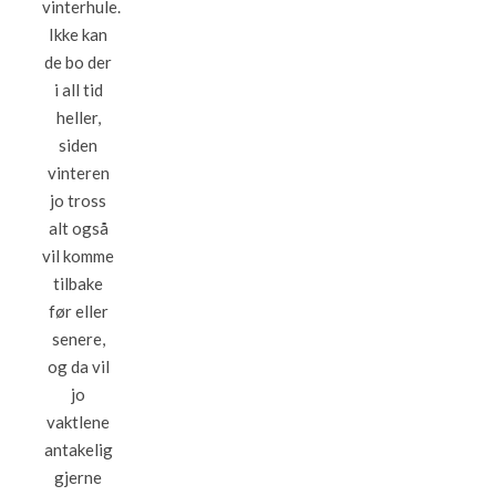
vinterhule.
Ikke kan
de bo der
i all tid
heller,
siden
vinteren
jo tross
alt også
vil komme
tilbake
før eller
senere,
og da vil
jo
vaktlene
antakelig
gjerne