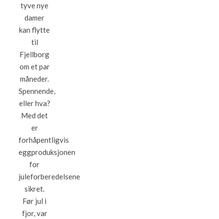
tyve nye
damer
kan flytte
til
Fjellborg
om et par
måneder.
Spennende,
eller hva?
Med det
er
forhåpentligvis
eggproduksjonen
for
juleforberedelsene
sikret.
Før jul i
fjor, var