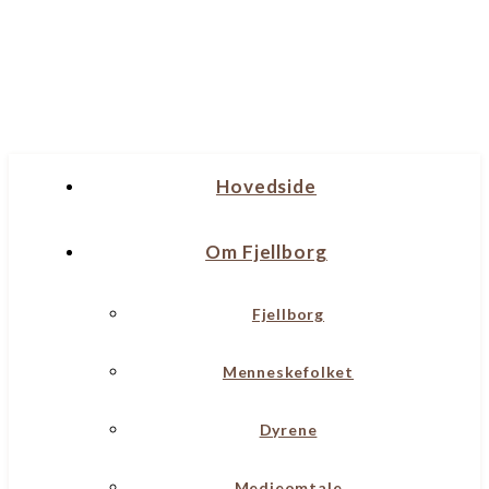
Hovedside
Om Fjellborg
Fjellborg
Menneskefolket
Dyrene
Medieomtale