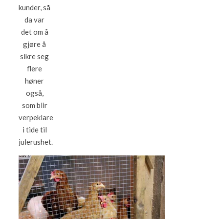
kunder, så
da var
det om å
gjøre å
sikre seg
flere
høner
også,
som blir
verpeklare
i tide til
julerushet.