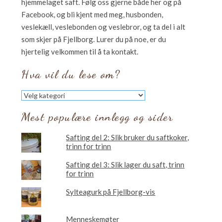
hjemmelaget saft. Følg oss gjerne både her og på
Facebook, og bli kjent med meg, husbonden,
veslekæll, veslebonden og veslebror, og ta del i alt
som skjer på Fjellborg. Lurer du på noe, er du
hjertelig velkommen til å ta kontakt.
Hva vil du lese om?
Hva
vil
du
Mest populære innlegg og sider
lese
om?
Safting del 2: Slik bruker du saftkoker,
trinn for trinn
Safting del 3: Slik lager du saft, trinn
for trinn
Sylteagurk på Fjellborg-vis
Menneskemøter