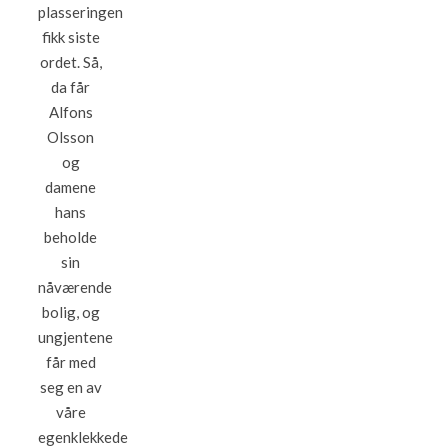
plasseringen
fikk siste
ordet. Så,
da får
Alfons
Olsson
og
damene
hans
beholde
sin
nåværende
bolig, og
ungjentene
får med
seg en av
våre
egenklekkede