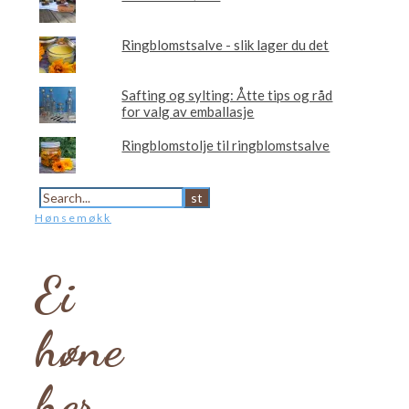
Ringblomstsalve - slik lager du det
Safting og sylting: Åtte tips og råd
for valg av emballasje
Ringblomstolje til ringblomstsalve
Hønsemøkk
Ei
høne
her