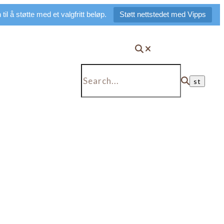
il å støtte med et valgfritt beløp.
Støtt nettstedet med Vipps