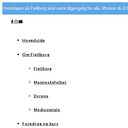
Hverdagen på Fjellborg skal være tilgjengelig for alle. Ønsker du å bi
Hovedside
Om Fjellborg
Fjellborg
Menneskefolket
Dyrene
Medieomtale
Foredrag og kurs